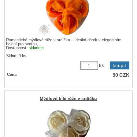
Romantické mýdlové růže v srdíčku – ideální dárek v elegantním
balení pro svatbu, ...
Dostupnost:
skladem
Sklad: 9 ks
ks
50
CZK
Cena
Mýdlové bílé růže v srdíčku