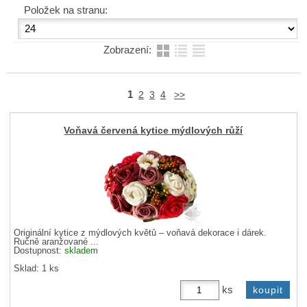
Položek na stranu:
Zobrazení:
1
2
3
4
>>
Voňavá červená kytice mýdlových růží
Originální kytice z mýdlových květů – voňavá dekorace i dárek.
Ručně aranžované ...
Dostupnost:
skladem
Sklad: 1 ks
ks