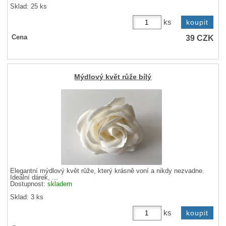
Sklad: 25 ks
ks
39
CZK
Cena
Mýdlový květ růže bílý
Elegantní mýdlový květ růže, který krásně voní a nikdy nezvadne.
Ideální dárek, ...
Dostupnost:
skladem
Sklad: 3 ks
ks