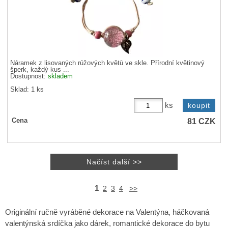
Náramek z lisovaných růžových květů ve skle. Přírodní květinový
šperk, každý kus ...
Dostupnost:
skladem
Sklad: 1 ks
ks
81
CZK
Cena
1
2
3
4
>>
Originální ručně vyráběné dekorace na Valentýna, háčkovaná
valentýnská srdíčka jako dárek, romantické dekorace do bytu