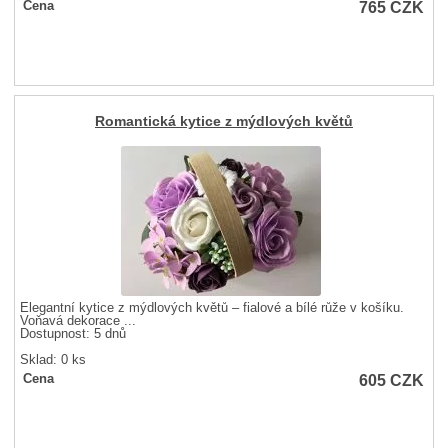
765
CZK
Cena
Romantická kytice z mýdlových květů
Elegantní kytice z mýdlových květů – fialové a bílé růže v košíku.
Voňavá dekorace ...
Dostupnost:
5 dnů
Sklad: 0 ks
605
CZK
Cena