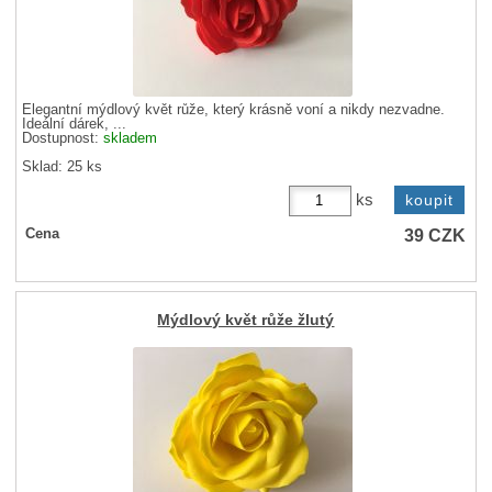
Elegantní mýdlový květ růže, který krásně voní a nikdy nezvadne.
Ideální dárek, ...
Dostupnost:
skladem
Sklad: 25 ks
ks
39
CZK
Cena
Mýdlový květ růže žlutý