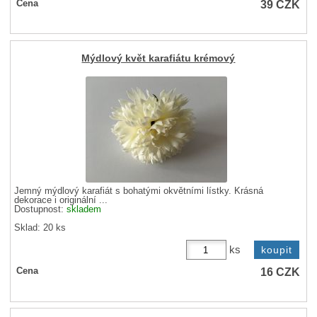
39
CZK
Cena
Mýdlový květ karafiátu krémový
Jemný mýdlový karafiát s bohatými okvětními lístky. Krásná
dekorace i originální ...
Dostupnost:
skladem
Sklad: 20 ks
ks
16
CZK
Cena