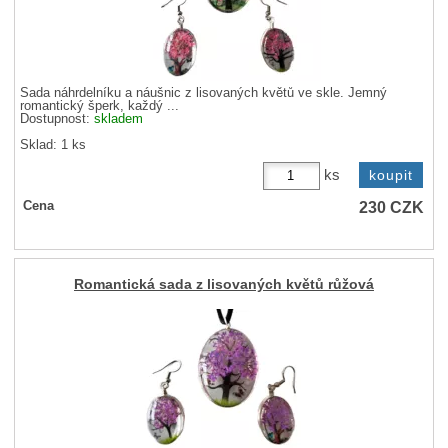
Sada náhrdelníku a náušnic z lisovaných květů ve skle. Jemný
romantický šperk, každý ...
Dostupnost:
skladem
Sklad: 1 ks
ks
230
CZK
Cena
Romantická sada z lisovaných květů růžová