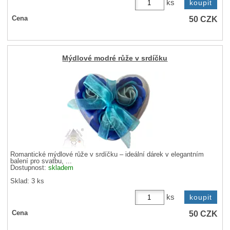
ks
50
CZK
Cena
Mýdlové modré růže v srdíčku
Romantické mýdlové růže v srdíčku – ideální dárek v elegantním
balení pro svatbu, ...
Dostupnost:
skladem
Sklad: 3 ks
ks
50
CZK
Cena