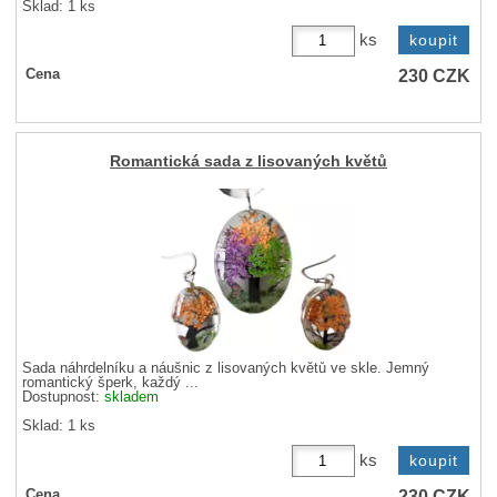
Sklad: 1 ks
ks
230
CZK
Cena
Romantická sada z lisovaných květů
Sada náhrdelníku a náušnic z lisovaných květů ve skle. Jemný
romantický šperk, každý ...
Dostupnost:
skladem
Sklad: 1 ks
ks
230
CZK
Cena