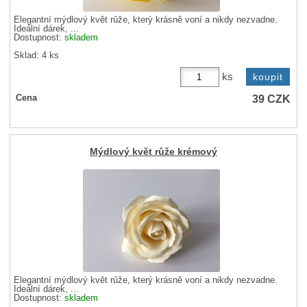
Elegantní mýdlový květ růže, který krásně voní a nikdy nezvadne.
Ideální dárek, ...
Dostupnost:
skladem
Sklad: 4 ks
ks
39
CZK
Cena
Mýdlový květ růže krémový
Elegantní mýdlový květ růže, který krásně voní a nikdy nezvadne.
Ideální dárek, ...
Dostupnost:
skladem