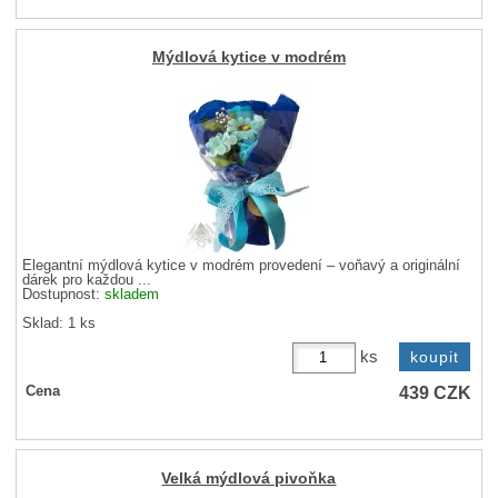
Mýdlová kytice v modrém
Elegantní mýdlová kytice v modrém provedení – voňavý a originální
dárek pro každou ...
Dostupnost:
skladem
Sklad: 1 ks
ks
439
CZK
Cena
Velká mýdlová pivoňka