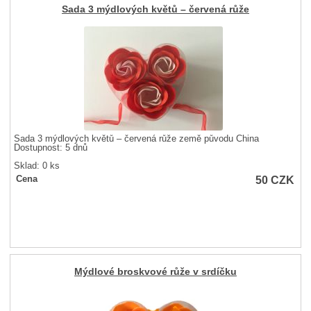
Sada 3 mýdlových květů – červená růže
Sada 3 mýdlových květů – červená růže země původu China
Dostupnost:
5 dnů
Sklad: 0 ks
50
CZK
Cena
Mýdlové broskvové růže v srdíčku