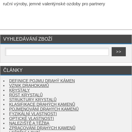
ruční výroby, jemné valentýnské ozdoby pro partnery
VYHLEDÁVÁNÍ ZBOŽÍ
ČLÁNKY
DEFINICE POJMU DRAHÝ KÁMEN
VZNIK DRAHOKAMŮ
KRYSTALY
RŮST KRYSTALŮ
STRUKTURY KRYSTALŮ
KLASIFIKACE DRAHÝCH KAMENŮ
POJMENOVÁNÍ DRAHÝCH KAMENŮ
FYZIKÁLNÍ VLASTNOSTI
OPTICKÉ VLASTNOSTI
NALEZIŠTĚ A TĚŽBA
ZPRACOVÁNÍ DRAHÝCH KAMENŮ