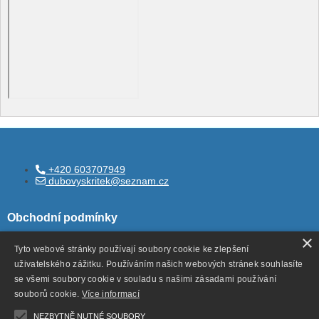
+420 603707949
dubovyskritek@seznam.cz
Obchodní podmínky
×
Tyto webové stránky používají soubory cookie ke zlepšení
uživatelského zážitku. Používáním našich webových stránek souhlasíte
Všeobecné obchodní podmínky
se všemi soubory cookie v souladu s našimi zásadami používání
Ochrana ososbních údajů
souborů cookie.
Více informací
Odstoupení od smlouvy
NEZBYTNĚ NUTNÉ SOUBORY