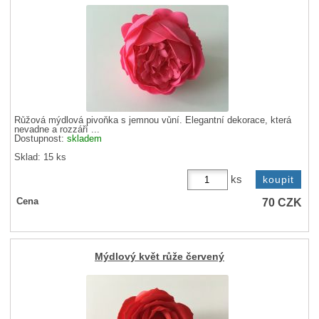
Růžová mýdlová pivoňka s jemnou vůní. Elegantní dekorace, která
nevadne a rozzáří ...
Dostupnost:
skladem
Sklad: 15 ks
ks
70
CZK
Cena
Mýdlový květ růže červený