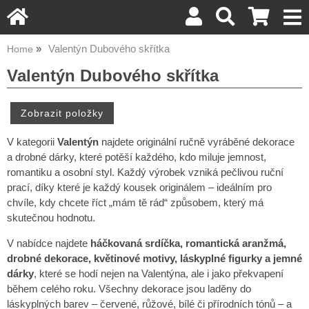
Valentýn Dubového skřítka
Home
Valentýn Dubového skřítka
V kategorii
Valentýn
najdete originální ručně vyráběné dekorace
a drobné dárky, které potěší každého, kdo miluje jemnost,
romantiku a osobní styl. Každý výrobek vzniká pečlivou ruční
prací, díky které je každý kousek originálem – ideálním pro
chvíle, kdy chcete říct „mám tě rád“ způsobem, který má
skutečnou hodnotu.
V nabídce najdete
háčkovaná srdíčka, romantická aranžmá,
drobné dekorace, květinové motivy, láskyplné figurky a jemné
dárky
, které se hodí nejen na Valentýna, ale i jako překvapení
během celého roku. Všechny dekorace jsou laděny do
láskyplných barev – červené, růžové, bílé či přírodních tónů – a