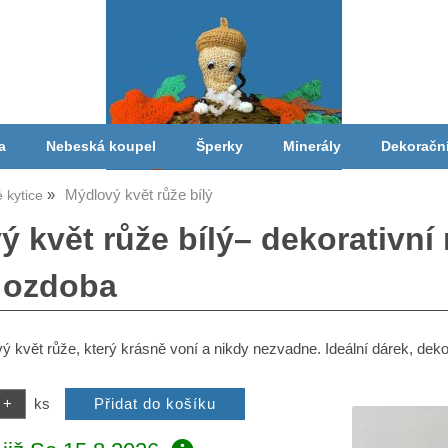
a
Nebeská koupel
Šperky
Minerály
Dekoračn
Mýdlový květ růže bílý
 kytice
ý květ růže bílý– dekorativní
i ozdoba
ý květ růže, který krásně voní a nikdy nezvadne. Ideální dárek, dek
ks