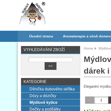
Úvodní strana
Aromaterapie a vůně domov
Home
Mýdlové
VYHLEDÁVÁNÍ ZBOŽÍ
Mýdlov
dárek 
KATEGORIE
Elegantní mýdlov
Dílnička dubového skřítka
Dózy a dózičky
Mýdlové kytice
Dečky a podšálky