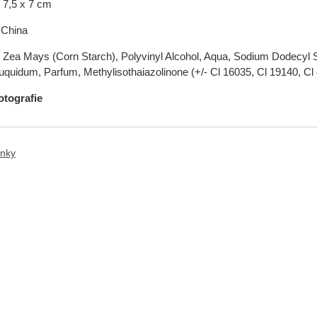
,5 x 7 cm
hina
a Mays (Corn Starch), Polyvinyl Alcohol, Aqua, Sodium Dodecyl S
uquidum, Parfum, Methylisothaiazolinone (+/- Cl 16035, Cl 19140, Cl
otografie
ánky