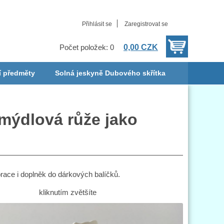
Přihlásit se
Zaregistrovat se
0,00 CZK
Počet položek: 0
í předměty
Solná jeskyně Dubového skřítka
 mýdlová růže jako
orace i doplněk do dárkových balíčků.
kliknutím zvětšíte