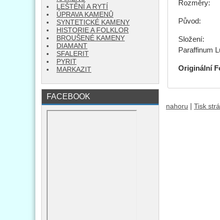
Rozměry: 7
LEŠTĚNÍ A RYTÍ
ÚPRAVA KAMENŮ
Původ: C
SYNTETICKÉ KAMENY
HISTORIE A FOLKLOR
BROUŠENÉ KAMENY
Složení: Ze
DIAMANT
Paraffinum L
SFALERIT
PYRIT
Originální F
MARKAZIT
FACEBOOK
|
nahoru
Tisk str