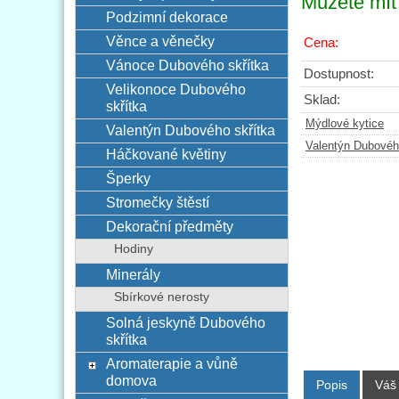
Můžete mít 
Podzimní dekorace
Věnce a věnečky
Cena:
Vánoce Dubového skřítka
Dostupnost:
Velikonoce Dubového
Sklad:
skřítka
Mýdlové kytice
Valentýn Dubového skřítka
Valentýn Dubovéh
Háčkované květiny
Šperky
Stromečky štěstí
Dekorační předměty
Hodiny
Minerály
Sbírkové nerosty
Solná jeskyně Dubového
skřítka
Aromaterapie a vůně
domova
Popis
Váš