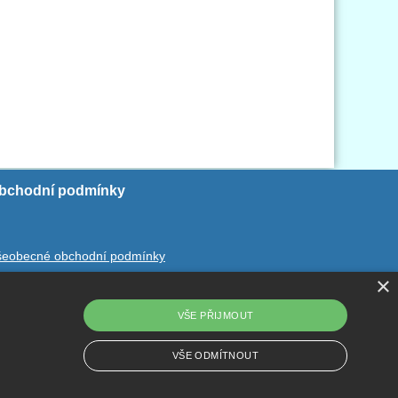
bchodní podmínky
šeobecné obchodní podmínky
×
chrana ososbních údajů
dstoupení od smlouvy
VŠE PŘIJMOUT
VŠE ODMÍTNOUT