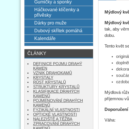
Gumičky a sponky
Háčkované klíčenky a
Mýdlový kvě
přívěsky
Dárky pro muže
Mýdlový kvě
tak, aby věr
Dubový skřítek pomáhá
dobu.
Kalendáře
Tento květ se
ČLÁNKY
originá
doplně
DEFINICE POJMU DRAHÝ
KÁMEN
dekora
VZNIK DRAHOKAMŮ
součás
KRYSTALY
ozdoba
RŮST KRYSTALŮ
STRUKTURY KRYSTALŮ
KLASIFIKACE DRAHÝCH
Mýdlová růže 
KAMENŮ
příjemnou vů
POJMENOVÁNÍ DRAHÝCH
KAMENŮ
Doporučení 
FYZIKÁLNÍ VLASTNOSTI
OPTICKÉ VLASTNOSTI
NALEZIŠTĚ A TĚŽBA
Váha: 0
ZPRACOVÁNÍ DRAHÝCH
KAMENŮ