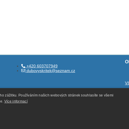
O
+420 603707949
dubovyskritek@seznam.cz
V
O
ého zážitku. Používáním našich webových stránek souhlasíte se všemi
O
ie.
Více informací