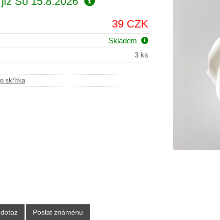
již
So 15.8.2026
39 CZK
Skladem
3 ks
o skřítka
 dotaz
Poslat známénu