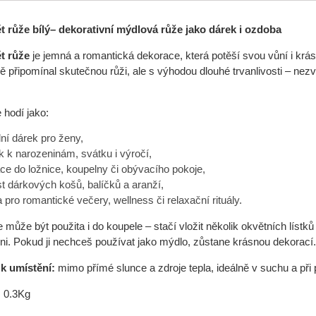
t růže bílý– dekorativní mýdlová růže jako dárek i ozdoba
t růže
je jemná a romantická dekorace, která potěší svou vůní i krá
ně připomínal skutečnou růži, ale s výhodou dlouhé trvanlivosti – n
 hodí jako:
lní dárek pro ženy,
k k narozeninám, svátku i výročí,
ce do ložnice, koupelny či obývacího pokoje,
t dárkových košů, balíčků a aranží,
 pro romantické večery, wellness či relaxační rituály.
může být použita i do koupele – stačí vložit několik okvětních lístků
ni. Pokud ji nechceš používat jako mýdlo, zůstane krásnou dekorací.
k umístění:
mimo přímé slunce a zdroje tepla, ideálně v suchu a při 
.3Kg