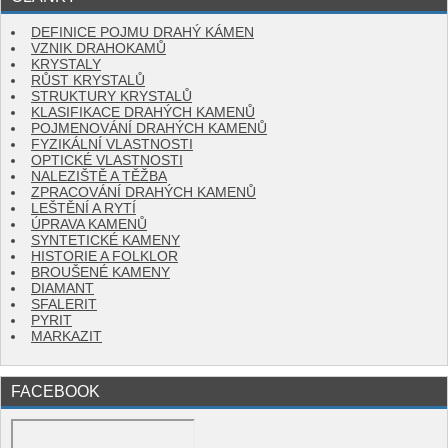
DEFINICE POJMU DRAHÝ KÁMEN
VZNIK DRAHOKAMŮ
KRYSTALY
RŮST KRYSTALŮ
STRUKTURY KRYSTALŮ
KLASIFIKACE DRAHÝCH KAMENŮ
POJMENOVÁNÍ DRAHÝCH KAMENŮ
FYZIKÁLNÍ VLASTNOSTI
OPTICKÉ VLASTNOSTI
NALEZIŠTĚ A TĚŽBA
ZPRACOVÁNÍ DRAHÝCH KAMENŮ
LEŠTĚNÍ A RYTÍ
ÚPRAVA KAMENŮ
SYNTETICKÉ KAMENY
HISTORIE A FOLKLOR
BROUŠENÉ KAMENY
DIAMANT
SFALERIT
PYRIT
MARKAZIT
FACEBOOK