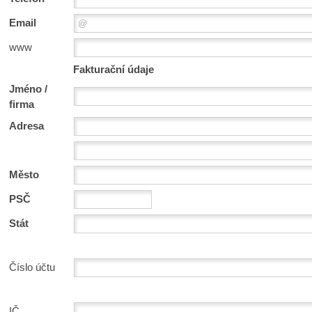
Email
www
Fakturační údaje
Jméno /
firma
Adresa
Město
PSČ
Stát
Číslo účtu
IČ