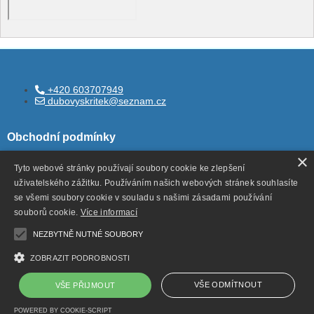
+420 603707949
dubovyskritek@seznam.cz
Obchodní podmínky
×
Tyto webové stránky používají soubory cookie ke zlepšení
uživatelského zážitku. Používáním našich webových stránek souhlasíte
Všeobecné obchodní podmínky
se všemi soubory cookie v souladu s našimi zásadami používání
Ochrana ososbních údajů
souborů cookie.
Více informací
Odstoupení od smlouvy
NEZBYTNĚ NUTNÉ SOUBORY
ZOBRAZIT PODROBNOSTI
VŠE ODMÍTNOUT
VŠE PŘIJMOUT
Copyright ©
,
provozováno na systému
dubovyskritek.cz
POWERED BY COOKIE-SCRIPT