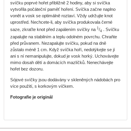
svíčku poprvé hořet přibližně 2 hodiny, aby si svíčka
vytvořila počáteční paměť hoření. Svíčka začne naplno
vonět a vosk se optimálně roztaví. Vždy udržujte knot
uprostřed. Nechcete-li, aby svíčka produkovala černé
1
saze, zkraťte knot před zapálením svíčky na
/
. Svíčku
4
zapalujte na stabilním a teplu odolném povrchu. Chraňte
před průvanem. Nezapalujte svíčku, pokud na dně
zůstalo méně 1 cm. Když svíčka hoří, nedotýkejte se jí
ani s ní nemanipulujte, dokud je vosk horký. Uchovávejte
mimo dosah dětí a domácích mazlíčků. Nenechávejte
hořet bez dozoru.
Sójové svíčky jsou dodávány v skleněných nádobách pro
více použití, s korkovým víčkem.
Fotografie je originál