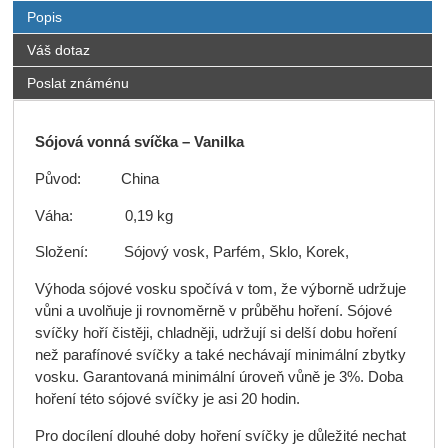
Popis
Váš dotaz
Poslat známénu
Sójová vonná svíčka – Vanilka
Původ: China
Váha: 0,19 kg
Složení: Sójový vosk, Parfém, Sklo, Korek,
Výhoda sójové vosku spočívá v tom, že výborně udržuje
vůni a uvolňuje ji rovnoměrně v průběhu hoření. Sójové
svíčky hoří čistěji, chladněji, udržují si delší dobu hoření
než parafínové svíčky a také nechávají minimální zbytky
vosku. Garantovaná minimální úroveň vůně je 3%. Doba
hoření této sójové svíčky je asi 20 hodin.
Pro docílení dlouhé doby hoření svíčky je důležité nechat