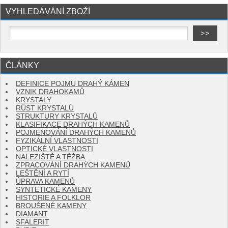
VYHLEDÁVÁNÍ ZBOŽÍ
ČLÁNKY
DEFINICE POJMU DRAHÝ KÁMEN
VZNIK DRAHOKAMŮ
KRYSTALY
RŮST KRYSTALŮ
STRUKTURY KRYSTALŮ
KLASIFIKACE DRAHÝCH KAMENŮ
POJMENOVÁNÍ DRAHÝCH KAMENŮ
FYZIKÁLNÍ VLASTNOSTI
OPTICKÉ VLASTNOSTI
NALEZIŠTĚ A TĚŽBA
ZPRACOVÁNÍ DRAHÝCH KAMENŮ
LEŠTĚNÍ A RYTÍ
ÚPRAVA KAMENŮ
SYNTETICKÉ KAMENY
HISTORIE A FOLKLOR
BROUŠENÉ KAMENY
DIAMANT
SFALERIT