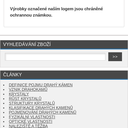
Výrobky označené naším logem jsou chráněné
ochrannou známkou.
VYHLEDÁVÁNÍ ZBOŽÍ
ČLÁNKY
DEFINICE POJMU DRAHÝ KÁMEN
VZNIK DRAHOKAMŮ
KRYSTALY
RŮST KRYSTALŮ
STRUKTURY KRYSTALŮ
KLASIFIKACE DRAHÝCH KAMENŮ
POJMENOVÁNÍ DRAHÝCH KAMENŮ
FYZIKÁLNÍ VLASTNOSTI
OPTICKÉ VLASTNOSTI
NALEZIŠTĚ A TĚŽBA