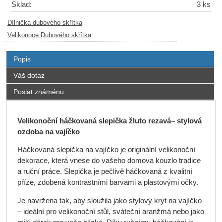
Sklad:
3 ks
Dílnička dubového skřítka
Velikonoce Dubového skřítka
Popis
Váš dotaz
Poslat známénu
Velikonoční háčkovaná slepička žluto rezavá– stylová
ozdoba na vajíčko
Háčkovaná slepička na vajíčko je originální velikonoční
dekorace, která vnese do vašeho domova kouzlo tradice
a ruční práce. Slepička je pečlivě háčkovaná z kvalitní
příze, zdobená kontrastními barvami a plastovými očky.
Je navržena tak, aby sloužila jako stylový kryt na vajíčko
– ideální pro velikonoční stůl, sváteční aranžmá nebo jako