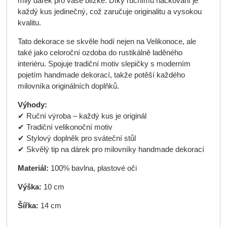
milý dárek pro vaše blízké. Díky ručnímu háčkování je
každý kus jedinečný, což zaručuje originalitu a vysokou
kvalitu.
Tato dekorace se skvěle hodí nejen na Velikonoce, ale
také jako celoroční ozdoba do rustikálně laděného
interiéru. Spojuje tradiční motiv slepičky s moderním
pojetím handmade dekorací, takže potěší každého
milovníka originálních doplňků.
Výhody:
✔ Ruční výroba – každý kus je originál
✔ Tradiční velikonoční motiv
✔ Stylový doplněk pro sváteční stůl
✔ Skvělý tip na dárek pro milovníky handmade dekorací
Materiál:
100% bavlna, plastové oči
Výška:
10 cm
Šířka:
14 cm