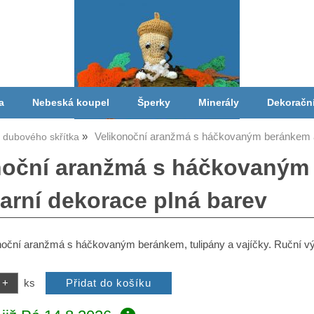
a
Nebeská koupel
Šperky
Minerály
Dekoračn
Velikonoční aranžmá s háčkovaným beránkem a 
a dubového skřítka
noční aranžmá s háčkovaným 
jarní dekorace plná barev
onoční aranžmá s háčkovaným beránkem, tulipány a vajíčky. Ruční vý
ks