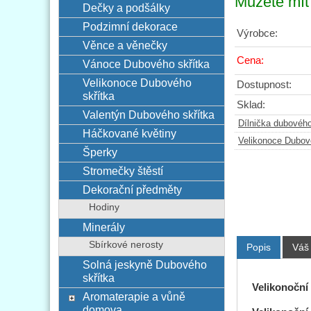
Můžete mít 
Dečky a podšálky
Podzimní dekorace
Výrobce:
Věnce a věnečky
Cena:
Vánoce Dubového skřítka
Velikonoce Dubového
Dostupnost:
skřítka
Sklad:
Valentýn Dubového skřítka
Dílnička dubového
Háčkované květiny
Velikonoce Dubov
Šperky
Stromečky štěstí
Dekorační předměty
Hodiny
Minerály
Sbírkové nerosty
Popis
Váš
Solná jeskyně Dubového
skřítka
Velikonoční
Aromaterapie a vůně
domova