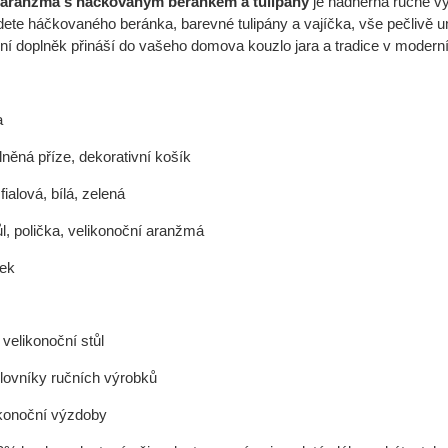
 aranžmá s háčkovaným beránkem a tulipány
je nádherná ručně vy
ete háčkovaného beránka, barevné tulipány a vajíčka, vše pečlivě u
ální doplněk přináší do vašeho domova kouzlo jara a tradice v mode
a
lněná příze, dekorativní košík
fialová, bílá, zelená
ůl, polička, velikonoční aranžmá
ek
velikonoční stůl
lovníky ručních výrobků
ikonoční výzdoby