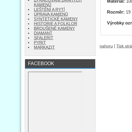
ZPRACOVÁNÍ DRAHÝCH
Materiál:
100
KAMENŮ
LEŠTĚNÍ A RYTÍ
Rozměr:
19 
ÚPRAVA KAMENŮ
SYNTETICKÉ KAMENY
Výrobky oz
HISTORIE A FOLKLOR
BROUŠENÉ KAMENY
DIAMANT
SFALERIT
PYRIT
|
nahoru
Tisk str
MARKAZIT
FACEBOOK