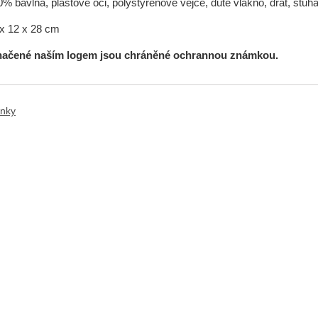
% bavlna, plastové oči, polystyrenové vejce, duté vlákno, drát, stuha
x 12 x 28 cm
načené naším logem jsou chráněné ochrannou známkou.
ánky