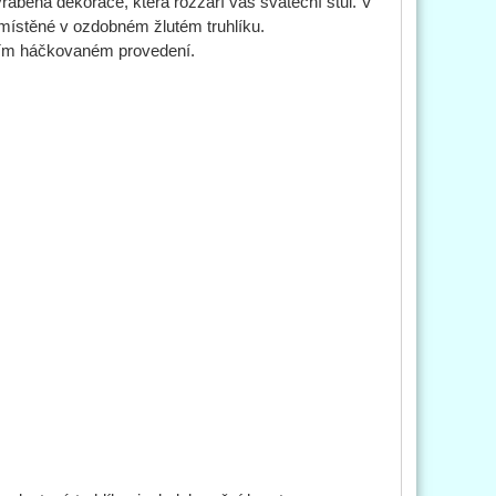
ráběná dekorace, která rozzáří váš sváteční stůl. V
místěné v ozdobném žlutém truhlíku.
rním háčkovaném provedení.