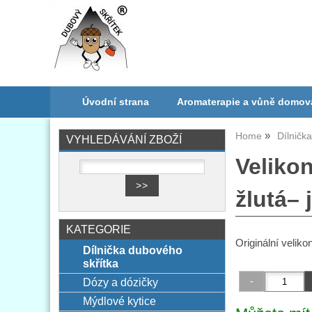
Úvodní strana
Aromaterapie a vůně domov
Home
Dílničk
VYHLEDÁVÁNÍ ZBOŽÍ
Veliko
žlutá– 
KATEGORIE
Originální velik
Dílnička dubového
skřítka
Dózy a dózičky
Mýdlové kytice