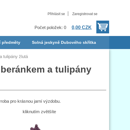
Přihlásit se
Zaregistrovat se
0,00 CZK
Počet položek: 0
í předměty
Solná jeskyně Dubového skřítka
tulipány žlutá
beránkem a tulipány
roba pro krásnou jarní výzdobu.
kliknutím zvětšíte