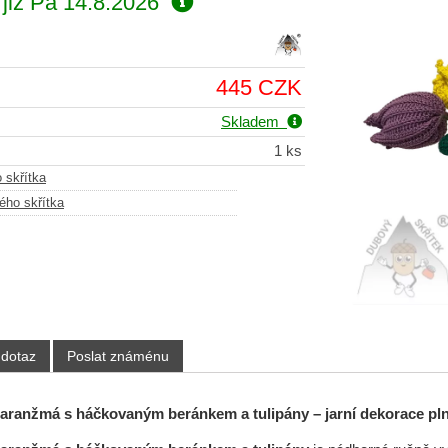
již
Pá 14.8.2026
445 CZK
Skladem
1 ks
 skřítka
ého skřítka
 dotaz
Poslat známénu
 aranžmá s háčkovaným beránkem a tulipány – jarní dekorace pl