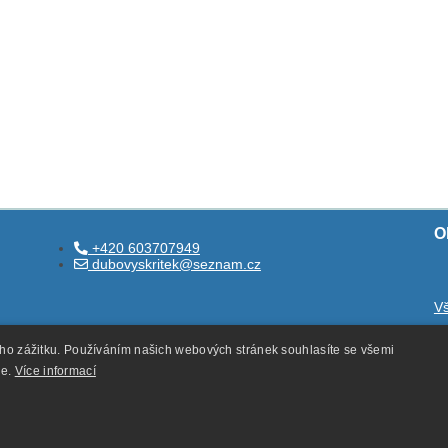
O
+420 603707949
dubovyskritek@seznam.cz
V
O
ého zážitku. Používáním našich webových stránek souhlasíte se všemi
O
ie.
Více informací