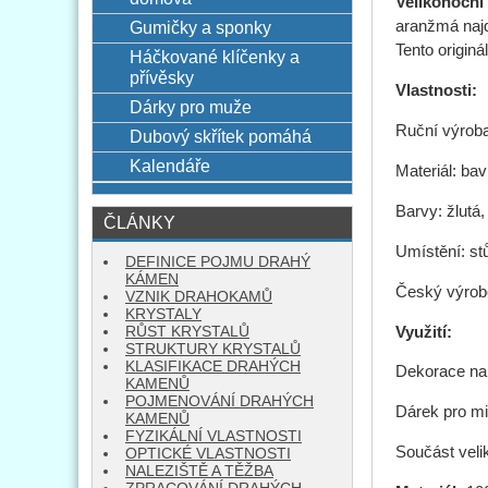
Velikonoční
Gumičky a sponky
aranžmá najd
Tento origin
Háčkované klíčenky a
přívěsky
Vlastnosti:
Dárky pro muže
Ruční výrob
Dubový skřítek pomáhá
Kalendáře
Materiál: bav
Barvy: žlutá, 
ČLÁNKY
Umístění: st
DEFINICE POJMU DRAHÝ
KÁMEN
Český výrob
VZNIK DRAHOKAMŮ
KRYSTALY
Využití:
RŮST KRYSTALŮ
STRUKTURY KRYSTALŮ
KLASIFIKACE DRAHÝCH
Dekorace na 
KAMENŮ
POJMENOVÁNÍ DRAHÝCH
Dárek pro mi
KAMENŮ
FYZIKÁLNÍ VLASTNOSTI
Součást vel
OPTICKÉ VLASTNOSTI
NALEZIŠTĚ A TĚŽBA