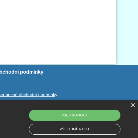
bchodní podmínky
šeobecné obchodní podmínky
×
chrana ososbních údajů
dstoupení od smlouvy
VŠE PŘIJMOUT
VŠE ODMÍTNOUT