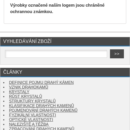
Výrobky označené naším logem jsou chráněné
ochrannou známkou.
VYHLEDÁVÁNÍ ZBOŽÍ
ČLÁNKY
DEFINICE POJMU DRAHÝ KÁMEN
VZNIK DRAHOKAMŮ
KRYSTALY
RŮST KRYSTALŮ
STRUKTURY KRYSTALŮ
KLASIFIKACE DRAHÝCH KAMENŮ
POJMENOVÁNÍ DRAHÝCH KAMENŮ
FYZIKÁLNÍ VLASTNOSTI
OPTICKÉ VLASTNOSTI
NALEZIŠTĚ A TĚŽBA
ZPRACOVÁNÍ DRAHÝCH KAMENŮ