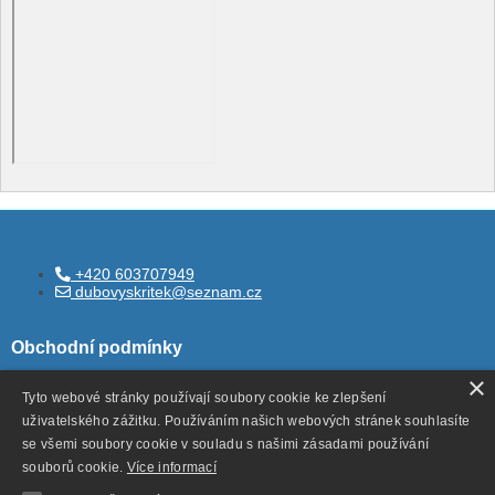
+420 603707949
dubovyskritek@seznam.cz
Obchodní podmínky
×
Tyto webové stránky používají soubory cookie ke zlepšení
uživatelského zážitku. Používáním našich webových stránek souhlasíte
Všeobecné obchodní podmínky
se všemi soubory cookie v souladu s našimi zásadami používání
Ochrana ososbních údajů
souborů cookie.
Více informací