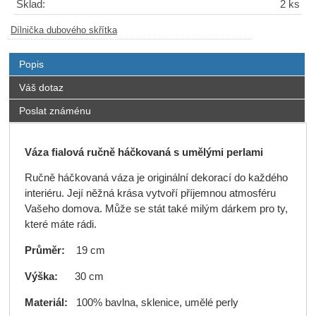
Sklad:
2 ks
Dílnička dubového skřítka
Popis
Váš dotaz
Poslat známénu
Váza fialová ručně háčkovaná s umělými perlami
Ručně háčkovaná váza je originální dekorací do každého
interiéru. Její něžná krása vytvoří příjemnou atmosféru
Vašeho domova. Může se stát také milým dárkem pro ty,
které máte rádi.
Průměr:
19 cm
Výška:
30 cm
Materiál:
100% bavlna, sklenice, umělé perly