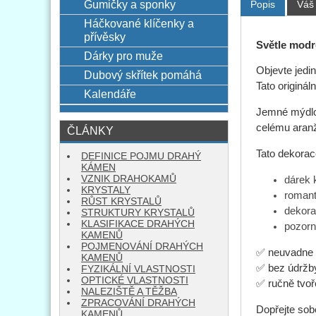
Gumičky a sponky
Popis
Váš
Háčkované klíčenky a
přívěsky
Světle modr
Dárky pro muže
Objevte jedi
Dubový skřítek pomáhá
Tato originá
Kalendáře
Jemné mýdlov
celému aranž
ČLÁNKY
Tato dekorace
DEFINICE POJMU DRAHÝ
KÁMEN
VZNIK DRAHOKAMŮ
dárek 
KRYSTALY
romant
RŮST KRYSTALŮ
dekora
STRUKTURY KRYSTALŮ
KLASIFIKACE DRAHÝCH
pozorn
KAMENŮ
POJMENOVÁNÍ DRAHÝCH
✅ neuvadne
KAMENŮ
✅ bez údržb
FYZIKÁLNÍ VLASTNOSTI
OPTICKÉ VLASTNOSTI
✅ ručně tvoře
NALEZIŠTĚ A TĚŽBA
ZPRACOVÁNÍ DRAHÝCH
Dopřejte sob
KAMENŮ