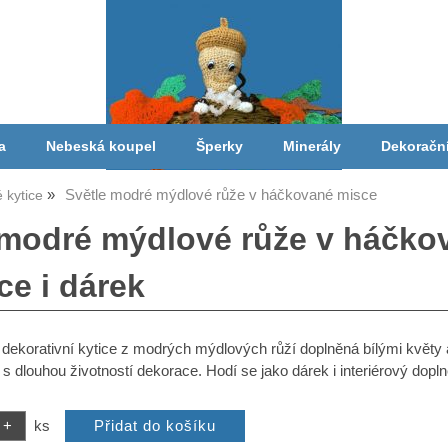
a
Nebeská koupel
Šperky
Minerály
Dekoračn
Světle modré mýdlové růže v háčkované misce
 kytice
 modré mýdlové růže v háčkov
ce i dárek
dekorativní kytice z modrých mýdlových růží doplněná bílými květy
 s dlouhou životností dekorace. Hodí se jako dárek i interiérový dopln
ks