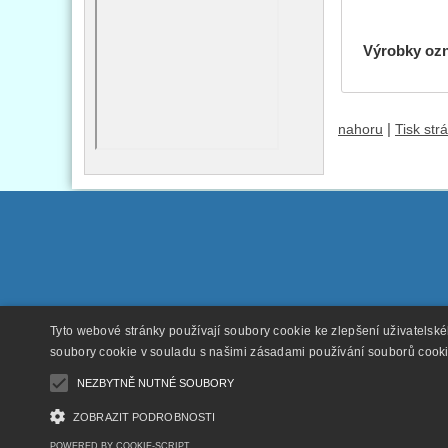
Výrobky oz
|
nahoru
Tisk str
Tyto webové stránky používají soubory cookie ke zlepšení uživatelsk
soubory cookie v souladu s našimi zásadami používání souborů cook
NEZBYTNĚ NUTNÉ SOUBORY
ZOBRAZIT PODROBNOSTI
POWERED BY COOKIE-SCRIPT