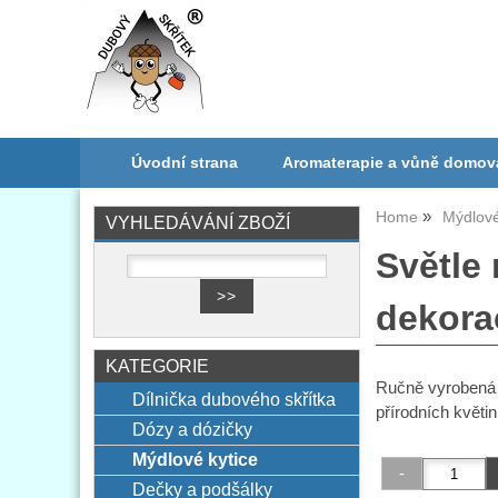
Úvodní strana
Aromaterapie a vůně domov
Home
Mýdlové
VYHLEDÁVÁNÍ ZBOŽÍ
Světle
dekora
KATEGORIE
Ručně vyrobená 
Dílnička dubového skřítka
přírodních květin
Dózy a dózičky
Mýdlové kytice
Dečky a podšálky