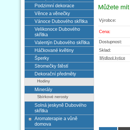
Podzimní dekorace
Můžete mít 
Věnce a věnečky
Výrobce:
Vánoce Dubového skřítka
Velikonoce Dubového
Cena:
skřítka
Dostupnost:
Valentýn Dubového skřítka
Háčkované květiny
Sklad:
Šperky
Mýdlové kytice
Stromečky štěstí
Dekorační předměty
Hodiny
Minerály
Sbírkové nerosty
Solná jeskyně Dubového
skřítka
Aromaterapie a vůně
domova