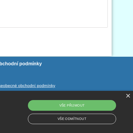
bchodní podmínky
šeobecné obchodní podmínky
×
chrana ososbních údajů
dstoupení od smlouvy
VŠE PŘIJMOUT
VŠE ODMÍTNOUT