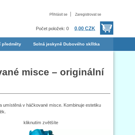
Přihlásit se
Zaregistrovat se
0,00 CZK
Počet položek: 0
í předměty
Solná jeskyně Dubového skřítka
ané misce – originální
 a umístěná v háčkované misce. Kombinuje estetiku
ěk.
kliknutím zvětšíte