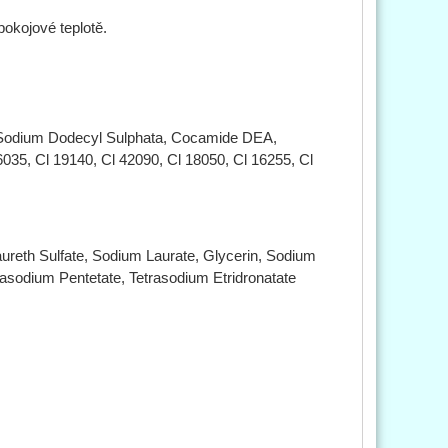
pokojové teplotě.
Sodium Dodecyl Sulphata, Cocamide DEA,
035, Cl 19140, Cl 42090, Cl 18050, Cl 16255, Cl
ureth Sulfate, Sodium Laurate, Glycerin, Sodium
tasodium Pentetate, Tetrasodium Etridronatate