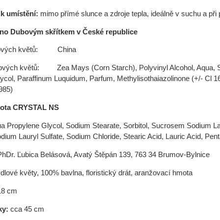
k umístění:
mimo přímé slunce a zdroje tepla, ideálně v suchu a při 
no Dubovým skřítkem v České republice
lových květů: China
ových květů: Zea Mays (Corn Starch), Polyvinyl Alcohol, Aqua, 
ycol, Paraffinum Luquidum, Parfum, Methylisothaiazolinone (+/- Cl 16
985)
mota CRYSTAL NS
a Propylene Glycol, Sodium Stearate, Sorbitol, Sucrosem Sodium La
odium Lauryl Sulfate, Sodium Chloride, Stearic Acid, Lauric Acid, Pen
PhDr. Ľubica Belásová, Avatý Štěpán 139, 763 34 Brumov-Bylnice
lové květy, 100% bavlna, floristický drát, aranžovací hmota
18 cm
ky:
cca 45 cm