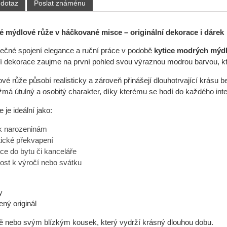
 dotaz
Poslat známénu
é mýdlové růže v háčkované misce – originální dekorace i dárek
nečné spojení elegance a ruční práce v podobě
kytice modrých mýdl
lní dekorace zaujme na první pohled svou výraznou modrou barvou, kte
é růže působí realisticky a zároveň přinášejí dlouhotrvající krásu
má útulný a osobitý charakter, díky kterému se hodí do každého inte
 je ideální jako:
k narozeninám
ické překvapení
ce do bytu či kanceláře
ost k výročí nebo svátku
y
ný originál
ě nebo svým blízkým kousek, který vydrží krásný dlouhou dobu.