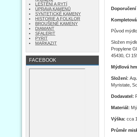
LEŠTĚNÍ A RYTÍ
Doporučení 
ÚPRAVA KAMENŮ
SYNTETICKÉ KAMENY
HISTORIE A FOLKLOR
Kompletová
BROUŠENÉ KAMENY
DIAMANT
Původ mýd
SFALERIT
PYRIT
Složen mýdl
MARKAZIT
Propylene Gl
45430, Cl 15
FACEBOOK
Mýdlová h
Složení:
Aqu
Myristate, S
Dodavatel:
Materiál:
Mýd
Výška:
cca 
Průměr mis