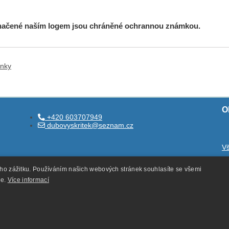
načené naším logem jsou chráněné ochrannou známkou.
ánky
O
+420 603707949
dubovyskritek@seznam.cz
V
O
ého zážitku. Používáním našich webových stránek souhlasíte se všemi
O
ie.
Více informací