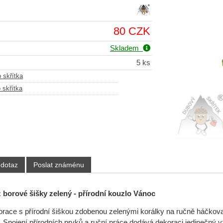
80 CZK
Skladem
5 ks
 skřítka
skřítka
 dotaz
Poslat známénu
 borové šišky zelený - přírodní kouzlo Vánoc
race s přírodní šiškou zdobenou zelenými korálky na ručně háčkova
l. Spojení přírodních prvků a ruční práce dodává dekoraci jedinečný 