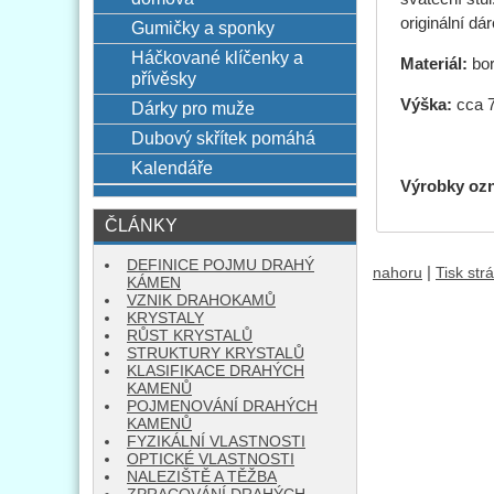
originální d
Gumičky a sponky
Háčkované klíčenky a
Materiál:
bo
přívěsky
Výška:
cca 
Dárky pro muže
Dubový skřítek pomáhá
Kalendáře
Výrobky oz
ČLÁNKY
DEFINICE POJMU DRAHÝ
|
nahoru
Tisk str
KÁMEN
VZNIK DRAHOKAMŮ
KRYSTALY
RŮST KRYSTALŮ
STRUKTURY KRYSTALŮ
KLASIFIKACE DRAHÝCH
KAMENŮ
POJMENOVÁNÍ DRAHÝCH
KAMENŮ
FYZIKÁLNÍ VLASTNOSTI
OPTICKÉ VLASTNOSTI
NALEZIŠTĚ A TĚŽBA