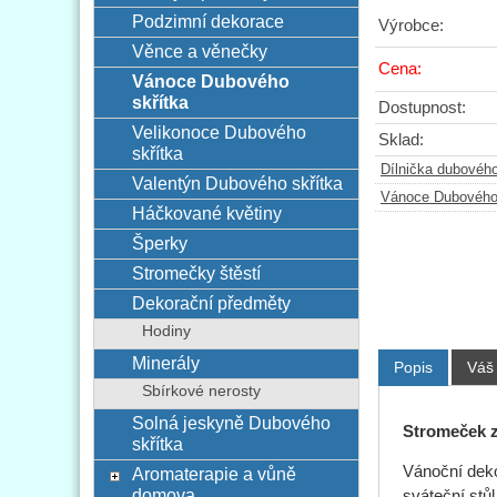
Podzimní dekorace
Výrobce:
Věnce a věnečky
Cena:
Vánoce Dubového
skřítka
Dostupnost:
Velikonoce Dubového
Sklad:
skřítka
Dílnička dubového
Valentýn Dubového skřítka
Vánoce Dubového 
Háčkované květiny
Šperky
Stromečky štěstí
Dekorační předměty
Hodiny
Minerály
Popis
Váš
Sbírkové nerosty
Solná jeskyně Dubového
Stromeček z
skřítka
Vánoční deko
Aromaterapie a vůně
domova
sváteční stů