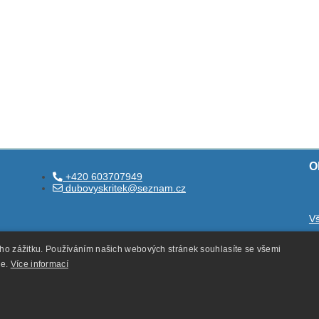
O
+420 603707949
dubovyskritek@seznam.cz
V
O
ého zážitku. Používáním našich webových stránek souhlasíte se všemi
O
ie.
Více informací