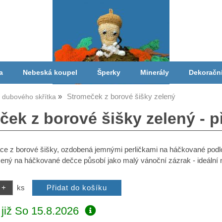
a
Nebeská koupel
Šperky
Minerály
Dekoračn
Stromeček z borové šišky zelený
a dubového skřítka
ček z borové šišky zelený - p
ace z borové šišky, ozdobená jemnými perličkami na háčkované podl
ený na háčkované dečce působí jako malý vánoční zázrak - ideální na 
ks
již
So 15.8.2026