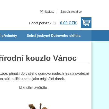
Přihlásit se
Zaregistrovat se
0,00 CZK
Počet položek: 0
í předměty
Solná jeskyně Dubového skřítka
řírodní kouzlo Vánoc
ožce, přináší do vašeho domova nádech lesa a sváteční
stůl, poličku nebo jako originální dárek.
kliknutím zvětšíte