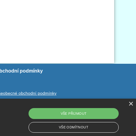
bchodní podmínky
šeobecné obchodní podmínky
×
chrana ososbních údajů
dstoupení od smlouvy
VŠE PŘIJMOUT
VŠE ODMÍTNOUT