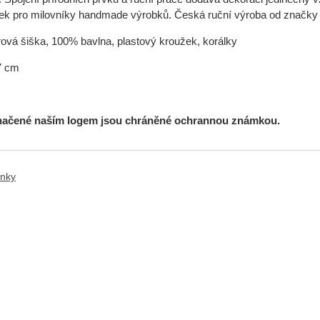
árek pro milovníky handmade výrobků. Česká ruční výroba od značky Du
rová šiška, 100% bavlna, plastový kroužek, korálky
7 cm
načené naším logem jsou chráněné ochrannou známkou.
ánky