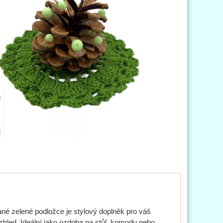
né zelené podložce je stylový doplněk pro váš
vzhled. Ideální jako ozdoba na stůl, komodu nebo