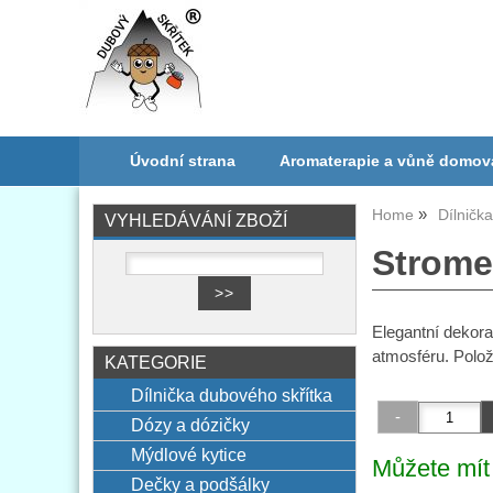
Úvodní strana
Aromaterapie a vůně domov
Home
Dílničk
VYHLEDÁVÁNÍ ZBOŽÍ
Strome
Elegantní dekor
atmosféru. Polož
KATEGORIE
Dílnička dubového skřítka
Dózy a dózičky
Mýdlové kytice
Můžete mít 
Dečky a podšálky