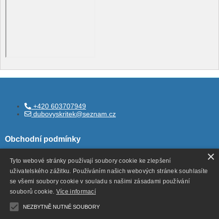
+420 603707949
dubovyskritek@seznam.cz
Obchodní podmínky
×
Tyto webové stránky používají soubory cookie ke zlepšení
uživatelského zážitku. Používáním našich webových stránek souhlasíte
Všeobecné obchodní podmínky
se všemi soubory cookie v souladu s našimi zásadami používání
Ochrana ososbních údajů
souborů cookie.
Více informací
Odstoupení od smlouvy
NEZBYTNĚ NUTNÉ SOUBORY