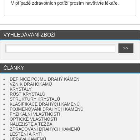
V případě zdravotních potíží prosím navštivte lékaře.
VYHLEDÁVÁNÍ ZBOŽÍ
ČLÁNKY
DEFINICE POJMU DRAHÝ KÁMEN
VZNIK DRAHOKAMŮ
KRYSTALY
RŮST KRYSTALŮ
STRUKTURY KRYSTALŮ
KLASIFIKACE DRAHÝCH KAMENŮ
POJMENOVÁNÍ DRAHÝCH KAMENŮ
FYZIKÁLNÍ VLASTNOSTI
OPTICKÉ VLASTNOSTI
NALEZIŠTĚ A TĚŽBA
ZPRACOVÁNÍ DRAHÝCH KAMENŮ
LEŠTĚNÍ A RYTÍ
ÚPRAVA KAMENŮ