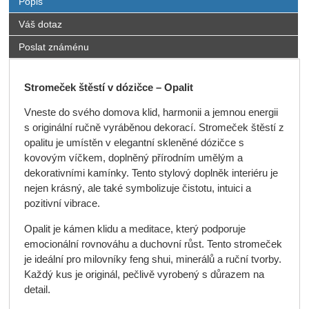
Popis
Váš dotaz
Poslat známénu
Stromeček štěstí
v dózičce
– Opalit
Vneste do svého domova klid, harmonii a jemnou energii
s originální ručně vyráběnou dekorací. Stromeček štěstí z
opalitu je umístěn v elegantní skleněné dózičce s
kovovým víčkem, doplněný přírodním umělým a
dekorativními kamínky. Tento stylový doplněk interiéru je
nejen krásný, ale také symbolizuje čistotu, intuici a
pozitivní vibrace.
Opalit je kámen klidu a meditace, který podporuje
emocionální rovnováhu a duchovní růst. Tento stromeček
je ideální pro milovníky feng shui, minerálů a ruční tvorby.
Každý kus je originál, pečlivě vyrobený s důrazem na
detail.