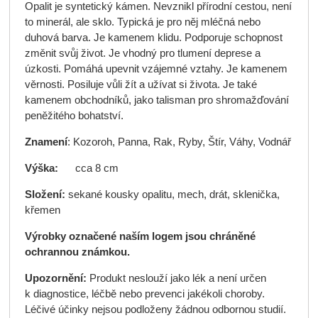
Opalit je syntetický kámen. Nevznikl přírodní cestou, není
to minerál, ale sklo. Typická je pro něj mléčná nebo
duhová barva. Je kamenem klidu. Podporuje schopnost
změnit svůj život. Je vhodný pro tlumení deprese a
úzkosti. Pomáhá upevnit vzájemné vztahy. Je kamenem
věrnosti. Posiluje vůli žít a užívat si života. Je také
kamenem obchodníků, jako talisman pro shromažďování
peněžitého bohatství.
Znamení
: Kozoroh, Panna, Rak, Ryby, Štír, Váhy, Vodnář
Výška:
cca 8 cm
Složení:
sekané kousky opalitu, mech, drát, sklenička,
křemen
Výrobky označené naším logem jsou chráněné
ochrannou známkou.
Upozornění:
Produkt neslouží jako lék a není určen
k diagnostice, léčbě nebo prevenci jakékoli choroby.
Léčivé účinky nejsou podloženy žádnou odbornou studií.