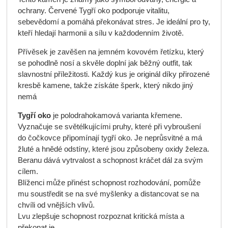
ochrany. Červené Tygří oko podporuje vitalitu,
sebevědomí a pomáhá překonávat stres. Je ideální pro ty,
kteří hledají harmonii a sílu v každodenním životě.
Přívěsek je zavěšen na jemném kovovém řetízku, který
se pohodlně nosí a skvěle doplní jak běžný outfit, tak
slavnostní příležitosti. Každý kus je originál díky přirozené
kresbě kamene, takže získáte šperk, který nikdo jiný
nemá
Tygří oko
je polodrahokamová varianta křemene.
Vyznačuje se světélkujícími pruhy, které při vybroušení
do čočkovce připomínají tygří oko. Je neprůsvitné a má
žluté a hnědé odstíny, které jsou způsobeny oxidy železa.
Beranu dává vytrvalost a schopnost kráčet dál za svým
cílem.
Blíženci může přinést schopnost rozhodování, pomůže
mu soustředit se na své myšlenky a distancovat se na
chvíli od vnějších vlivů.
Lvu zlepšuje schopnost rozpoznat kritická místa a
překonat je.