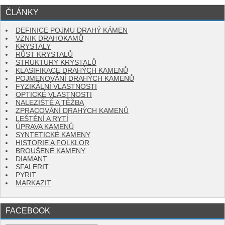
ČLÁNKY
DEFINICE POJMU DRAHÝ KÁMEN
VZNIK DRAHOKAMŮ
KRYSTALY
RŮST KRYSTALŮ
STRUKTURY KRYSTALŮ
KLASIFIKACE DRAHÝCH KAMENŮ
POJMENOVÁNÍ DRAHÝCH KAMENŮ
FYZIKÁLNÍ VLASTNOSTI
OPTICKÉ VLASTNOSTI
NALEZIŠTĚ A TĚŽBA
ZPRACOVÁNÍ DRAHÝCH KAMENŮ
LEŠTĚNÍ A RYTÍ
ÚPRAVA KAMENŮ
SYNTETICKÉ KAMENY
HISTORIE A FOLKLOR
BROUŠENÉ KAMENY
DIAMANT
SFALERIT
PYRIT
MARKAZIT
FACEBOOK