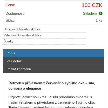
100 CZK
Cena:
Dostupnost:
Skladem
Sklad:
1 ks
Dílnička dubového skřítka
Valentýn Dubového skřítka
Šperky
Popis
Váš dotaz
Poslat známénu
Řetízek s přívěskem z červeného Tygřího oka – síla,
ochrana a elegance
Objevte jedinečnou krásu a sílu přírodního minerálu s
naším řetízkem s přívěskem z červeného Tygřího oka.
Tento kámen je známý jako symbol odvahy, energie a