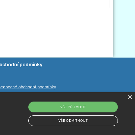
bchodní podmínky
šeobecné obchodní podmínky
×
chrana ososbních údajů
dstoupení od smlouvy
VŠE PŘIJMOUT
VŠE ODMÍTNOUT