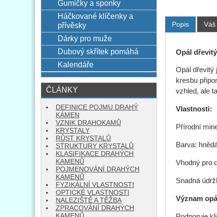
Gumičky a sponky
Háčkované klíčenky a
Popis
Váš
přívěsky
Dárky pro muže
Dubový skřítek pomáhá
Opál dřevit
Kalendáře
Opál dřevitý 
kresbu připo
ČLÁNKY
vzhled, ale t
DEFINICE POJMU DRAHÝ
Vlastnosti:
KÁMEN
VZNIK DRAHOKAMŮ
Přírodní mine
KRYSTALY
RŮST KRYSTALŮ
Barva: hnědá
STRUKTURY KRYSTALŮ
KLASIFIKACE DRAHÝCH
KAMENŮ
Vhodný pro d
POJMENOVÁNÍ DRAHÝCH
KAMENŮ
Snadná údrž
FYZIKÁLNÍ VLASTNOSTI
OPTICKÉ VLASTNOSTI
Význam opál
NALEZIŠTĚ A TĚŽBA
ZPRACOVÁNÍ DRAHÝCH
KAMENŮ
Podporuje klid