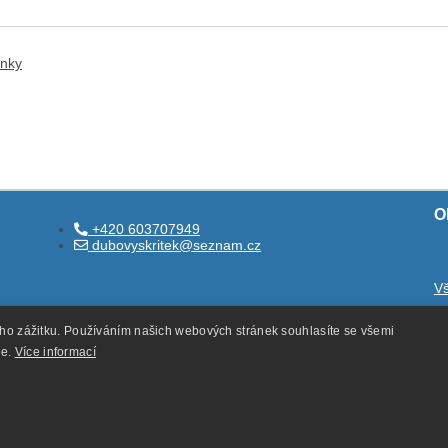
ánky
O
+420 603707949
dubovyskritek@seznam.cz
V
O
ého zážitku. Používáním našich webových stránek souhlasíte se všemi
O
ie.
Více informací