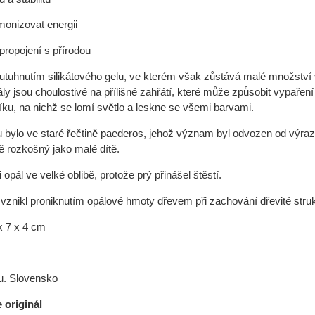
onizovat energii
propojení s přírodou
utuhnutím silikátového gelu, ve kterém však zůstává malé množství
 jsou choulostivé na přílišné zahřátí, které může způsobit vypaření č
íku, na nichž se lomí světlo a leskne se všemi barvami.
bylo ve staré řečtině paederos, jehož význam byl odvozen od výrazů „
ě rozkošný jako malé dítě.
pál ve velké oblibě, protože prý přinášel štěstí.
 vznikl proniknutím opálové hmoty dřevem při zachování dřevité struk
x 7 x 4 cm
. Slovensko
e originál