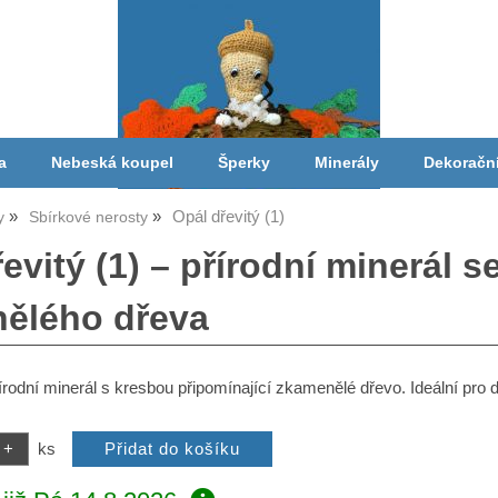
a
Nebeská koupel
Šperky
Minerály
Dekoračn
Opál dřevitý (1)
y
Sbírkové nerosty
evitý (1) – přírodní minerál s
ělého dřeva
řírodní minerál s kresbou připomínající zkamenělé dřevo. Ideální pro 
ks