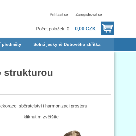
Přihlásit se
Zaregistrovat se
0,00 CZK
Počet položek: 0
í předměty
Solná jeskyně Dubového skřítka
e strukturou
dekorace, sběratelství i harmonizaci prostoru
kliknutím zvětšíte