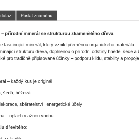
 dotaz
Poslat známénu
ý – přírodní minerál se strukturou zkamenělého dřeva
je fascinující minerál, který vznikl přeměnou organického materiálu 
mínající strukturu dřeva, doplněnou o přírodní odstíny hnědé, šedé a
aké pro tradičně připisované účinky – podporu klidu, stability a propoje
rál – každý kus je originál
, šedá, béžová
ekorace, sběratelství i energetické účely
ba – oplach vlažnou vodou
u dřevitého:
 a stabilitu