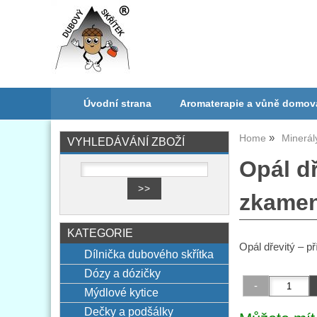
Úvodní strana
Aromaterapie a vůně domov
Home
Minerál
VYHLEDÁVÁNÍ ZBOŽÍ
Opál dř
zkamen
KATEGORIE
Opál dřevitý – p
Dílnička dubového skřítka
Dózy a dózičky
Mýdlové kytice
Dečky a podšálky