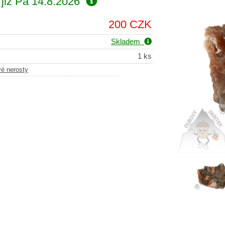
již
Pá 14.8.2026
200 CZK
Skladem
1 ks
vé nerosty