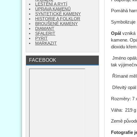
LEŠTĚNÍ A RYTÍ
ÚPRAVA KAMENŮ
Pomáhá harm
SYNTETICKÉ KAMENY
HISTORIE A FOLKLOR
Symbolizuje 
BROUŠENÉ KAMENY
DIAMANT
Opál
vzniká 
SFALERIT
PYRIT
kamene. Opály
MARKAZIT
dioxidu křem
Jméno opálu 
FACEBOOK
tak výjimečn
Římané měli o
Dřevitý opál
Rozměry: 7 
Váha: 219 g
Země původu
Fotografie j