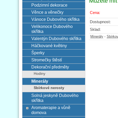
Můžete mít 
Podzimní dekorace
Věnce a věnečky
Cena:
Vánoce Dubového skřítka
Dostupnost:
Velikonoce Dubového
Sklad:
skřítka
-
Minerály
Sbírko
Valentýn Dubového skřítka
Háčkované květiny
Šperky
Stromečky štěstí
Dekorační předměty
Hodiny
Minerály
Sbírkové nerosty
Solná jeskyně Dubového
skřítka
Aromaterapie a vůně
domova