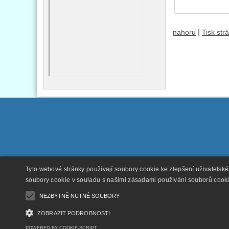
|
nahoru
Tisk str
Tyto webové stránky používají soubory cookie ke zlepšení uživatelsk
soubory cookie v souladu s našimi zásadami používání souborů cook
NEZBYTNĚ NUTNÉ SOUBORY
ZOBRAZIT PODROBNOSTI
POWERED BY COOKIE-SCRIPT