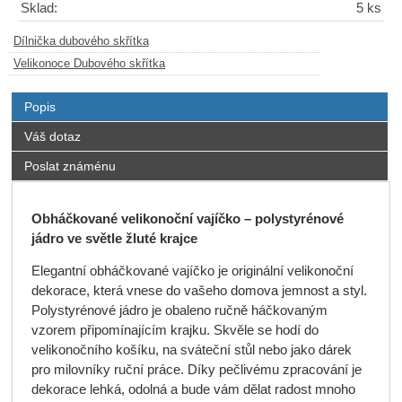
Sklad:
5 ks
Dílnička dubového skřítka
Velikonoce Dubového skřítka
Popis
Váš dotaz
Poslat známénu
Obháčkované velikonoční vajíčko – polystyrénové
jádro ve světle žluté krajce
Elegantní obháčkované vajíčko je originální velikonoční
dekorace, která vnese do vašeho domova jemnost a styl.
Polystyrénové jádro je obaleno ručně háčkovaným
vzorem připomínajícím krajku. Skvěle se hodí do
velikonočního košíku, na sváteční stůl nebo jako dárek
pro milovníky ruční práce. Díky pečlivému zpracování je
dekorace lehká, odolná a bude vám dělat radost mnoho