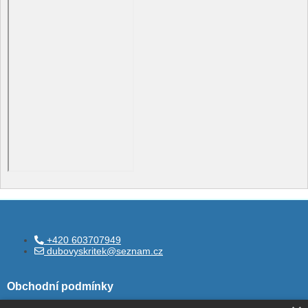
+420 603707949
dubovyskritek@seznam.cz
Obchodní podmínky