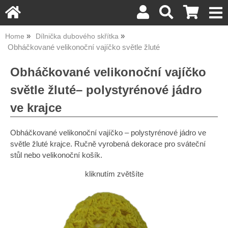
Home
Dílnička dubového skřítka
Obháčkované velikonoční vajíčko světle žluté
Obháčkované velikonoční vajíčko
světle žluté– polystyrénové jádro
ve krajce
Obháčkované velikonoční vajíčko – polystyrénové jádro ve
světle žluté krajce. Ručně vyrobená dekorace pro sváteční
stůl nebo velikonoční košík.
kliknutím zvětšíte