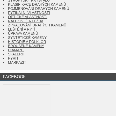
STRUKTURY KRYSTALŮ
KLASIFIKACE DRAHÝCH KAMENŮ
POJMENOVÁNÍ DRAHÝCH KAMENŮ
FYZIKÁLNÍ VLASTNOSTI
OPTICKÉ VLASTNOSTI
NALEZIŠTĚ A TĚŽBA
ZPRACOVÁNÍ DRAHÝCH KAMENŮ
LEŠTĚNÍ A RYTÍ
ÚPRAVA KAMENŮ
SYNTETICKÉ KAMENY
HISTORIE A FOLKLOR
BROUŠENÉ KAMENY
DIAMANT
SFALERIT
PYRIT
MARKAZIT
FACEBOOK