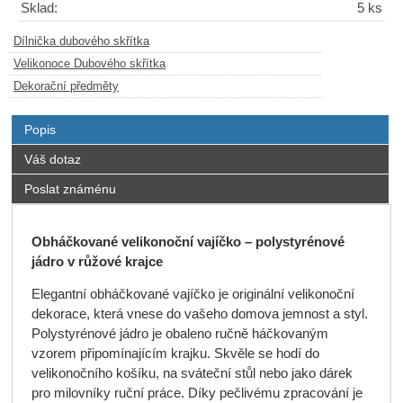
Sklad:
5 ks
Dílnička dubového skřítka
Velikonoce Dubového skřítka
Dekorační předměty
Popis
Váš dotaz
Poslat známénu
Obháčkované velikonoční vajíčko – polystyrénové
jádro v růžové krajce
Elegantní obháčkované vajíčko je originální velikonoční
dekorace, která vnese do vašeho domova jemnost a styl.
Polystyrénové jádro je obaleno ručně háčkovaným
vzorem připomínajícím krajku. Skvěle se hodí do
velikonočního košíku, na sváteční stůl nebo jako dárek
pro milovníky ruční práce. Díky pečlivému zpracování je