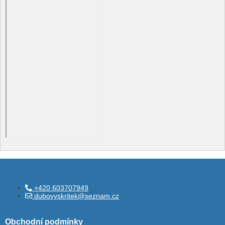
+420 603707949
dubovyskritek@seznam.cz
Obchodní podmínky