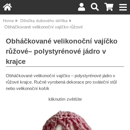
Home
Dílnička dubového skřítka
Obháčkované velikonoční vajíčko růžové
Obháčkované velikonoční vajíčko
růžové– polystyrénové jádro v
krajce
Obháčkované velikonoční vajíčko – polystyrénové jádro v
růžové krajce. Ručně vyrobená dekorace pro sváteční stůl
nebo velikonoční košík
kliknutím zvětšíte