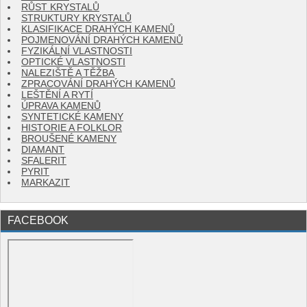
RŮST KRYSTALŮ
STRUKTURY KRYSTALŮ
KLASIFIKACE DRAHÝCH KAMENŮ
POJMENOVÁNÍ DRAHÝCH KAMENŮ
FYZIKÁLNÍ VLASTNOSTI
OPTICKÉ VLASTNOSTI
NALEZIŠTĚ A TĚŽBA
ZPRACOVÁNÍ DRAHÝCH KAMENŮ
LEŠTĚNÍ A RYTÍ
ÚPRAVA KAMENŮ
SYNTETICKÉ KAMENY
HISTORIE A FOLKLOR
BROUŠENÉ KAMENY
DIAMANT
SFALERIT
PYRIT
MARKAZIT
FACEBOOK