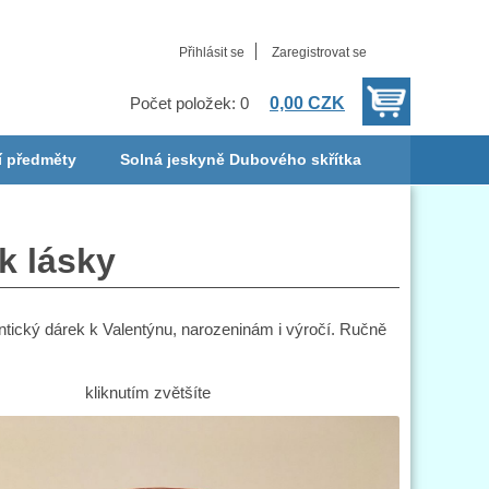
Přihlásit se
Zaregistrovat se
0,00 CZK
Počet položek: 0
í předměty
Solná jeskyně Dubového skřítka
k lásky
ntický dárek k Valentýnu, narozeninám i výročí. Ručně
kliknutím zvětšíte