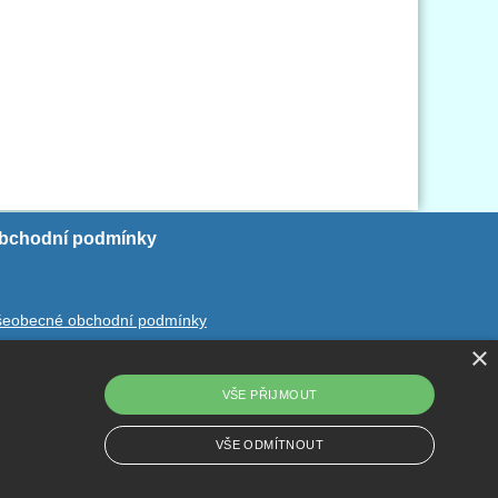
bchodní podmínky
šeobecné obchodní podmínky
×
chrana ososbních údajů
dstoupení od smlouvy
VŠE PŘIJMOUT
VŠE ODMÍTNOUT