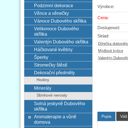
Podzimní dekorace
Výrobce:
Věnce a věnečky
Cena:
Vánoce Dubového skřítka
Dostupnost:
Velikonoce Dubového
skřítka
Sklad:
Valentýn Dubového skřítka
Dílnička dubového
Háčkované květiny
Mýdlové kytice
Šperky
Valentýn Dubovéh
Stromečky štěstí
Dekorační předměty
Hodiny
Minerály
Sbírkové nerosty
Solná jeskyně Dubového
skřítka
Popis
Váš
Aromaterapie a vůně
domova