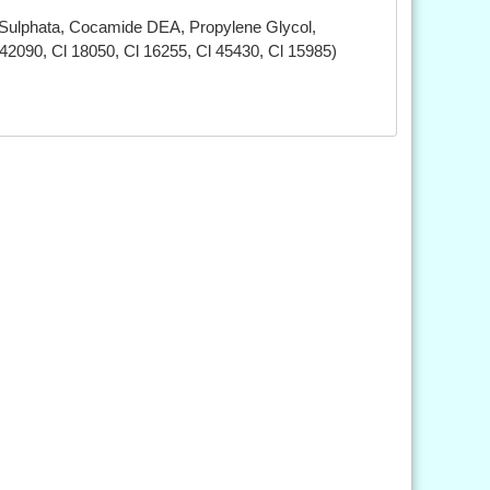
ulphata, Cocamide DEA, Propylene Glycol,
 42090, Cl 18050, Cl 16255, Cl 45430, Cl 15985)