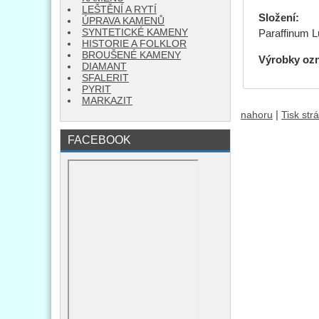
LEŠTĚNÍ A RYTÍ
Složení:
Zea
ÚPRAVA KAMENŮ
SYNTETICKÉ KAMENY
Paraffinum L
HISTORIE A FOLKLOR
BROUŠENÉ KAMENY
Výrobky oz
DIAMANT
SFALERIT
PYRIT
MARKAZIT
|
nahoru
Tisk str
FACEBOOK