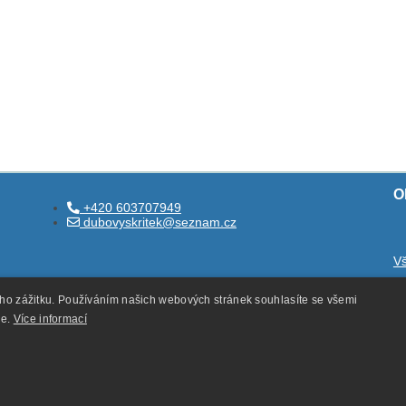
O
+420 603707949
dubovyskritek@seznam.cz
V
O
ého zážitku. Používáním našich webových stránek souhlasíte se všemi
O
ie.
Více informací