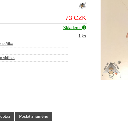
73 CZK
Skladem
1 ks
 skřítka
o skřítka
 dotaz
Poslat známénu