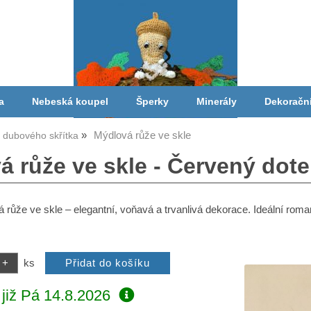
a
Nebeská koupel
Šperky
Minerály
Dekoračn
Mýdlová růže ve skle
a dubového skřítka
á růže ve skle - Červený dote
růže ve skle – elegantní, voňavá a trvanlivá dekorace. Ideální roma
ks
již
Pá 14.8.2026