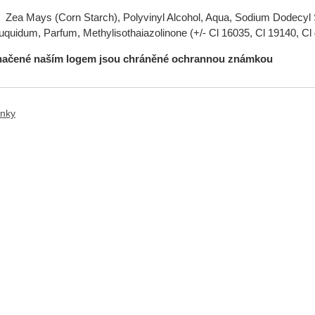
 Mays (Corn Starch), Polyvinyl Alcohol, Aqua, Sodium Dodecyl S
uquidum, Parfum, Methylisothaiazolinone (+/- Cl 16035, Cl 19140, Cl
načené naším logem jsou chráněné ochrannou známkou
ánky