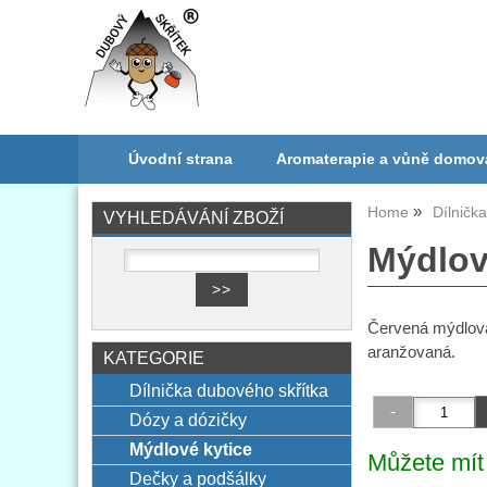
Úvodní strana
Aromaterapie a vůně domov
Home
Dílničk
VYHLEDÁVÁNÍ ZBOŽÍ
Mýdlov
Červená mýdlová 
aranžovaná.
KATEGORIE
Dílnička dubového skřítka
Dózy a dózičky
Mýdlové kytice
Můžete mít 
Dečky a podšálky