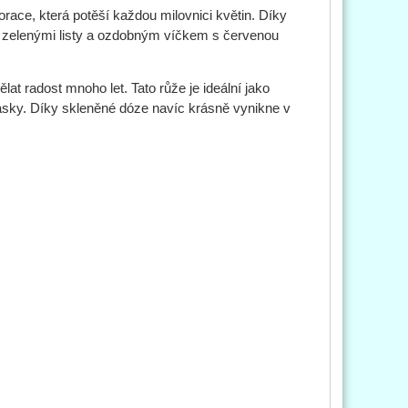
race, která potěší každou milovnici květin. Díky
a zelenými listy a ozdobným víčkem s červenou
t radost mnoho let. Tato růže je ideální jako
lásky. Díky skleněné dóze navíc krásně vynikne v