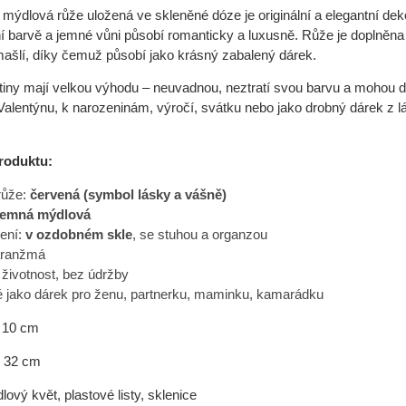
 mýdlová růže uložená ve skleněné dóze je originální a elegantní deko
ní barvě a jemné vůni působí romanticky a luxusně. Růže je doplněn
ašlí, díky čemuž působí jako krásný zabalený dárek.
iny mají velkou výhodu – neuvadnou, neztratí svou barvu a mohou děla
Valentýnu, k narozeninám, výročí, svátku nebo jako drobný dárek z 
produktu:
růže:
červená (symbol lásky a vášně)
jemná mýdlová
ení:
v ozdobném skle
, se stuhou a organzou
aranžmá
 životnost, bez údržby
 jako dárek pro ženu, partnerku, maminku, kamarádku
:
10 cm
2 cm
lový květ, plastové listy, sklenice