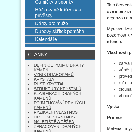
Gumičky a sponky
Tato červená
Háčkované klíčenky a
své intenziv
přívěsky
organzou a m
Dárky pro muže
Mýdlové květ
Dubový skřítek pomáhá
pozornost k 
Kalendáře
interiéru.
Vlastnosti 
ČLÁNKY
barva 
DEFINICE POJMU DRAHÝ
vůně:
KÁMEN
VZNIK DRAHOKAMŮ
proved
KRYSTALY
ruční 
RŮST KRYSTALŮ
STRUKTURY KRYSTALŮ
dlouhá
KLASIFIKACE DRAHÝCH
vhodné
KAMENŮ
POJMENOVÁNÍ DRAHÝCH
Výška
KAMENŮ
FYZIKÁLNÍ VLASTNOSTI
OPTICKÉ VLASTNOSTI
Průměr:
3
NALEZIŠTĚ A TĚŽBA
ZPRACOVÁNÍ DRAHÝCH
Materiál: mýd
KAMENŮ