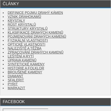
ČLÁNKY
DEFINICE POJMU DRAHÝ KÁMEN
VZNIK DRAHOKAMŮ
KRYSTALY
RŮST KRYSTALŮ
STRUKTURY KRYSTALŮ
KLASIFIKACE DRAHÝCH KAMENŮ
POJMENOVÁNÍ DRAHÝCH KAMENŮ
FYZIKÁLNÍ VLASTNOSTI
OPTICKÉ VLASTNOSTI
NALEZIŠTĚ A TĚŽBA
ZPRACOVÁNÍ DRAHÝCH KAMENŮ
LEŠTĚNÍ A RYTÍ
ÚPRAVA KAMENŮ
SYNTETICKÉ KAMENY
HISTORIE A FOLKLOR
BROUŠENÉ KAMENY
DIAMANT
SFALERIT
PYRIT
MARKAZIT
FACEBOOK