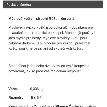
Poslat známénu
Mýdlové květy – střední Růže – červená
Mýdlové hlavičky květů jsou dokonalým doplňkem pro
relaxační nebo romantickou koupel. Mohou být použity i
jako mýdla pro hosty. Mýdlové hlavičky květů jsou
pěkným dárkem. Jsou vhodné pro každou příležitost.
Květy jsou k nerozeznání od skutečných květin.
Stačí přidat jeden nebo dva květy do teplé koupele a
pozorovat, jak se před vašima očima rozpouští.
Váha
: 0,006 kg
Rozměry
: 5 x 6,5 cm
Kompletováno Dubovým skřítkem v České republice