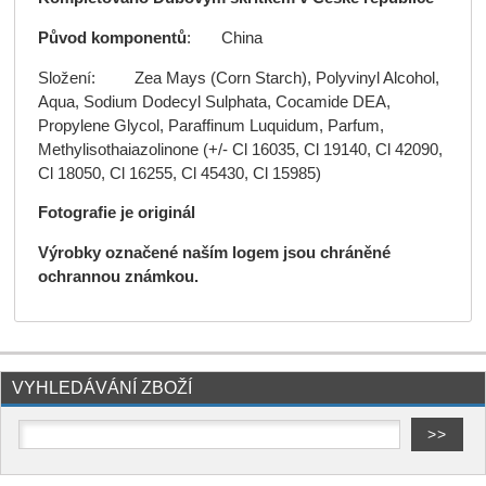
Původ komponentů
: China
Složení: Zea Mays (Corn Starch), Polyvinyl Alcohol,
Aqua, Sodium Dodecyl Sulphata, Cocamide DEA,
Propylene Glycol, Paraffinum Luquidum, Parfum,
Methylisothaiazolinone (+/- Cl 16035, Cl 19140, Cl 42090,
Cl 18050, Cl 16255, Cl 45430, Cl 15985)
Fotografie je originál
Výrobky označené naším logem jsou chráněné
ochrannou známkou.
VYHLEDÁVÁNÍ ZBOŽÍ