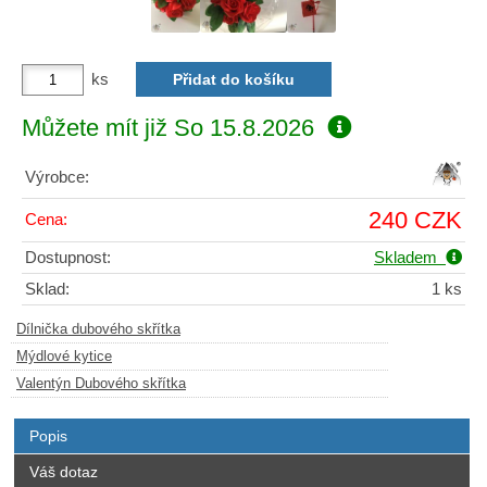
ks
Můžete mít již
So 15.8.2026
Výrobce:
240 CZK
Cena:
Dostupnost:
Skladem
Sklad:
1 ks
Dílnička dubového skřítka
Mýdlové kytice
Valentýn Dubového skřítka
Popis
Váš dotaz