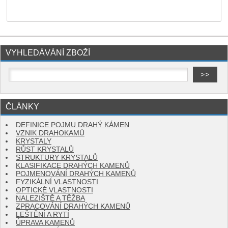
VYHLEDÁVÁNÍ ZBOŽÍ
ČLÁNKY
DEFINICE POJMU DRAHÝ KÁMEN
VZNIK DRAHOKAMŮ
KRYSTALY
RŮST KRYSTALŮ
STRUKTURY KRYSTALŮ
KLASIFIKACE DRAHÝCH KAMENŮ
POJMENOVÁNÍ DRAHÝCH KAMENŮ
FYZIKÁLNÍ VLASTNOSTI
OPTICKÉ VLASTNOSTI
NALEZIŠTĚ A TĚŽBA
ZPRACOVÁNÍ DRAHÝCH KAMENŮ
LEŠTĚNÍ A RYTÍ
ÚPRAVA KAMENŮ