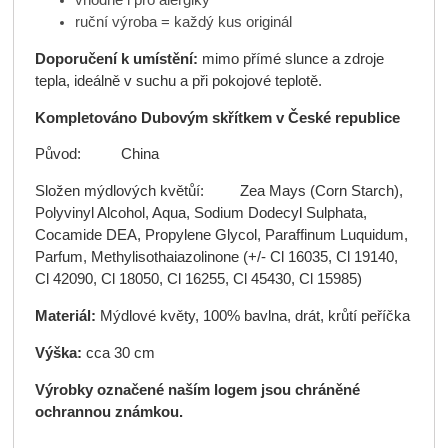
ruční výroba = každý kus originál
Doporučení k umístění:
mimo přímé slunce a zdroje
tepla, ideálně v suchu a při pokojové teplotě.
Kompletováno Dubovým skřítkem v České republice
Původ: China
Složen mýdlových květůí: Zea Mays (Corn Starch),
Polyvinyl Alcohol, Aqua, Sodium Dodecyl Sulphata,
Cocamide DEA, Propylene Glycol, Paraffinum Luquidum,
Parfum, Methylisothaiazolinone (+/- Cl 16035, Cl 19140,
Cl 42090, Cl 18050, Cl 16255, Cl 45430, Cl 15985)
Materiál:
Mýdlové květy, 100% bavlna, drát, krůtí peříčka
Výška:
cca 30 cm
Výrobky označené naším logem jsou chráněné
ochrannou známkou.