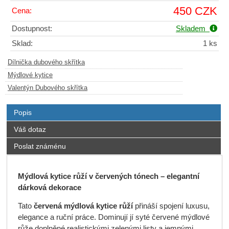
450 CZK
Cena:
Dostupnost:
Skladem
Sklad:
1 ks
Dílnička dubového skřítka
Mýdlové kytice
Valentýn Dubového skřítka
Popis
Váš dotaz
Poslat známénu
Mýdlová kytice růží v červených tónech – elegantní
dárková dekorace
Tato
červená mýdlová kytice
růží
přináší spojení luxusu,
elegance a ruční práce. Dominují jí syté červené mýdlové
růže doplněné realistickými zelenými listy a jemnými