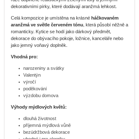
dekorativními pírky, které dodávají aranžmá lehkost.
Celá kompozice je umístěna na krásné
háčkovaném
aranžmá ve světle červeném tónu
, která působí něžně a
romanticky. Kytice se hodí jako dárkový předmět,
dekorace do obývacího pokoje, ložnice, kanceláře nebo
jako jemný voňavý doplněk.
Vhodná pro:
narozeniny a svátky
Valentýn
výročí
poděkování
výzdobu domova
Výhody mýdlových květů:
dlouhá životnost
příjemná mýdlová vůně
bezúdržbová dekorace
vhodné i pro alergiky