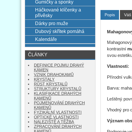
Gumičky a sponky
Háčkované klíčenky a
Popis
Váš
přívěsky
Dárky pro muže
Dubový skřítek pomáhá
Mahagonový 
Kalendáře
Mahagonový o
kontrastní
ma
ČLÁNKY
svou estetiku
DEFINICE POJMU DRAHÝ
Vlastnosti:
KÁMEN
VZNIK DRAHOKAMŮ
Přírodní vulk
KRYSTALY
RŮST KRYSTALŮ
Barva: maha
STRUKTURY KRYSTALŮ
KLASIFIKACE DRAHÝCH
KAMENŮ
Leštěný povr
POJMENOVÁNÍ DRAHÝCH
KAMENŮ
Vhodný pro d
FYZIKÁLNÍ VLASTNOSTI
OPTICKÉ VLASTNOSTI
Význam obs
NALEZIŠTĚ A TĚŽBA
ZPRACOVÁNÍ DRAHÝCH
KAMENŮ
Podporuje vnit