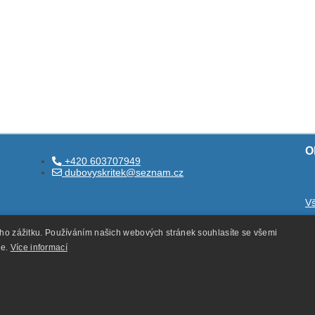
O
+420 603707949
dubovyskritek@seznam.cz
V
O
ého zážitku. Používáním našich webových stránek souhlasíte se všemi
O
ie.
Více informací