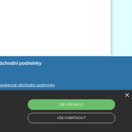
bchodní podmínky
šeobecné obchodní podmínky
×
chrana ososbních údajů
dstoupení od smlouvy
VŠE PŘIJMOUT
VŠE ODMÍTNOUT