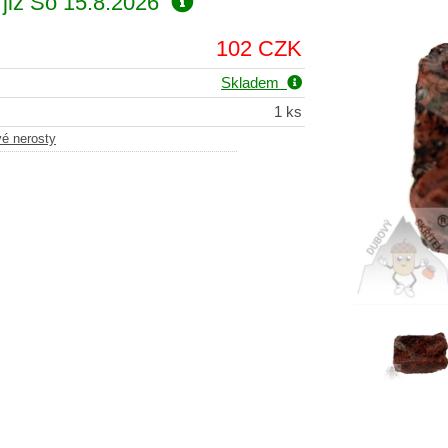
již
So 15.8.2026
102 CZK
Skladem
1 ks
vé nerosty