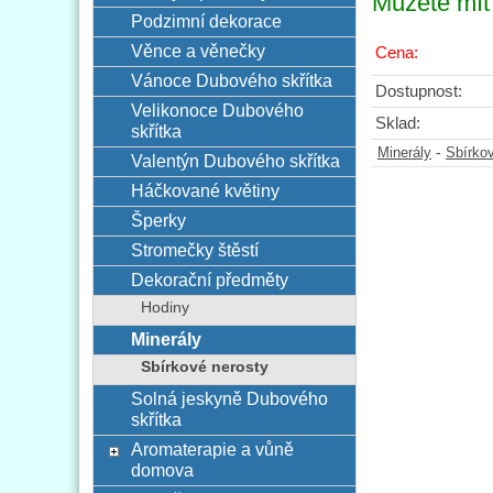
Můžete mít 
Podzimní dekorace
Věnce a věnečky
Cena:
Vánoce Dubového skřítka
Dostupnost:
Velikonoce Dubového
Sklad:
skřítka
-
Minerály
Sbírko
Valentýn Dubového skřítka
Háčkované květiny
Šperky
Stromečky štěstí
Dekorační předměty
Hodiny
Minerály
Sbírkové nerosty
Solná jeskyně Dubového
skřítka
Aromaterapie a vůně
domova