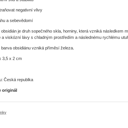
aňovat negativní vlivy
vahu a sebevědomí
bsidián je druh sopečného skla, horniny, která vzniká následkem m
 a viskózní lávy s chladným prostředím a následnému rychlému utuhn
arva obsidiánu vzniká příměsí železa.
 3,5 x 2 cm
: Česká republka
e originál
ánky