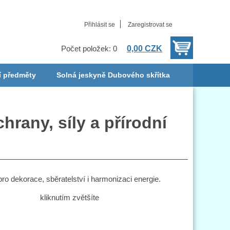
Přihlásit se
Zaregistrovat se
0,00 CZK
Počet položek: 0
í předměty
Solná jeskyně Dubového skřítka
rany, síly a přírodní
 dekorace, sběratelství i harmonizaci energie.
kliknutím zvětšíte