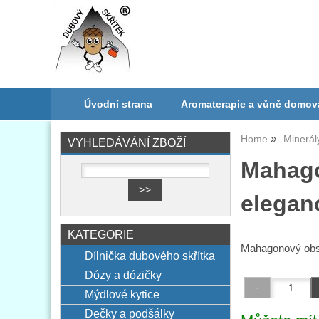
Úvodní strana
Aromaterapie a vůně domov
Home
Minerál
VYHLEDÁVÁNÍ ZBOŽÍ
Mahago
elegan
KATEGORIE
Mahagonový obsid
Dílnička dubového skřítka
Dózy a dózičky
Mýdlové kytice
Dečky a podšálky