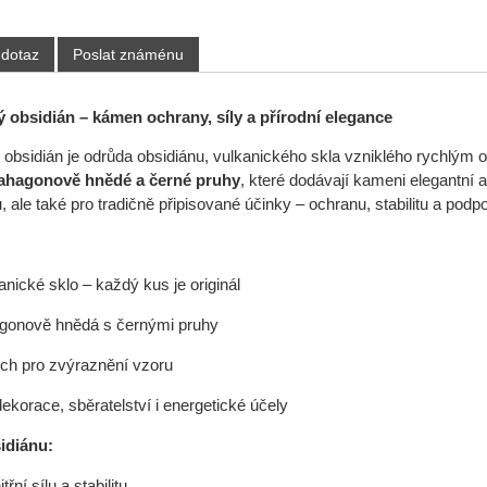
 dotaz
Poslat známénu
obsidián – kámen ochrany, síly a přírodní elegance
bsidián je odrůda obsidiánu, vulkanického skla vzniklého rychlým oc
hagonově hnědé a černé pruhy
, které dodávají kameni elegantní a
, ale také pro tradičně připisované účinky – ochranu, stabilitu a podpor
anické sklo – každý kus je originál
gonově hnědá s černými pruhy
ch pro zvýraznění vzoru
ekorace, sběratelství i energetické účely
idiánu:
řní sílu a stabilitu