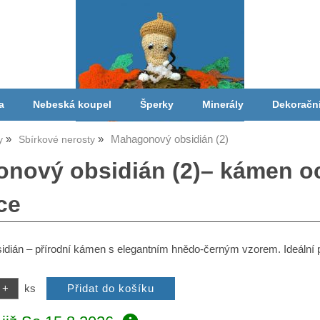
a
Nebeská koupel
Šperky
Minerály
Dekoračn
Mahagonový obsidián (2)
y
Sbírkové nerosty
nový obsidián (2)– kámen och
ce
ián – přírodní kámen s elegantním hnědo-černým vzorem. Ideální pro
ks