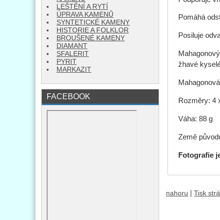
LEŠTĚNÍ A RYTÍ
ÚPRAVA KAMENŮ
Pomáhá odstr
SYNTETICKÉ KAMENY
HISTORIE A FOLKLOR
Posiluje od
BROUŠENÉ KAMENY
DIAMANT
Mahagonový o
SFALERIT
PYRIT
žhavé kyselé
MARKAZIT
Mahagonová b
FACEBOOK
Rozměry: 4 x
Váha: 88 g
Země původu
Fotografie j
|
nahoru
Tisk str