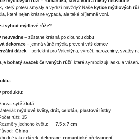
ice mýdlových růží – romantika, která voní a nikdy neuvadne
k, který potěší smysly a vydrží navždy? Naše
kytice mýdlových růž
a, které nejen krásně vypadá, ale také příjemně voní.
ybrat mýdlové růže?
euvadne
– zůstane krásná po dlouhou dobu
dekorace
– jemná vůně mýdla provoní váš domov
lní dárek
– perfektní pro Valentýna, výročí, narozeniny, svatby n
huje
bohatý svazek červených růží
, které symbolizují lásku a váše
duktu:
y produktu:
Barva:
sytě žlutá
Materiál:
mýdlové květy, drát, celofán, plastové lístky
Počet růží:
15
Rozměry jednoho květu:
7,5 x 7 cm
Původ:
China
Vhodné jako:
dárek, dekorace, romantické překvapení