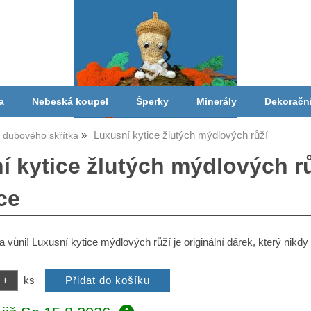
a
Nebeská koupel
Šperky
Minerály
Dekoračn
Luxusní kytice žlutých mýdlových růží
a dubového skřítka
í kytice žlutých mýdlových r
ce
a vůni! Luxusní kytice mýdlových růží je originální dárek, který nikdy
ks