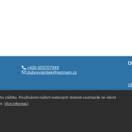
O
+420 603707949
dubovyskritek@seznam.cz
V
O
ého zážitku. Používáním našich webových stránek souhlasíte se všemi
O
ie.
Více informací