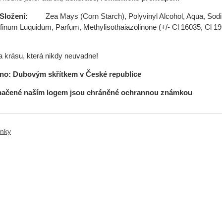
Složení:
Zea Mays (Corn Starch), Polyvinyl Alcohol, Aqua, Sod
ffinum Luquidum, Parfum, Methylisothaiazolinone (+/- Cl 16035, Cl 19
 a krásu, která nikdy neuvadne!
o: Dubovým skřítkem v České republice
načené naším logem jsou chráněné ochrannou známkou
ánky