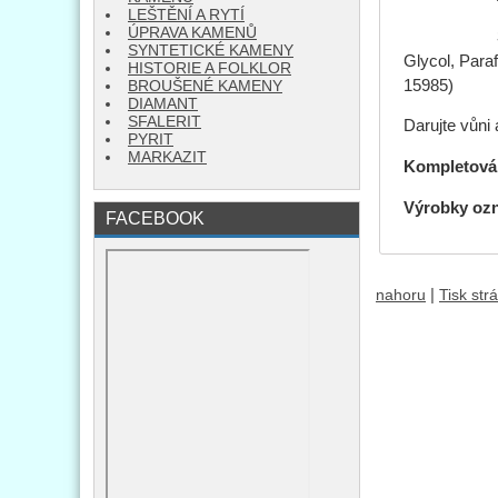
LEŠTĚNÍ A RYTÍ
ÚPRAVA KAMENŮ
SYNTETICKÉ KAMENY
Glycol, Para
HISTORIE A FOLKLOR
15985)
BROUŠENÉ KAMENY
DIAMANT
SFALERIT
Darujte vůni
PYRIT
MARKAZIT
Kompletován
Výrobky oz
FACEBOOK
|
nahoru
Tisk str