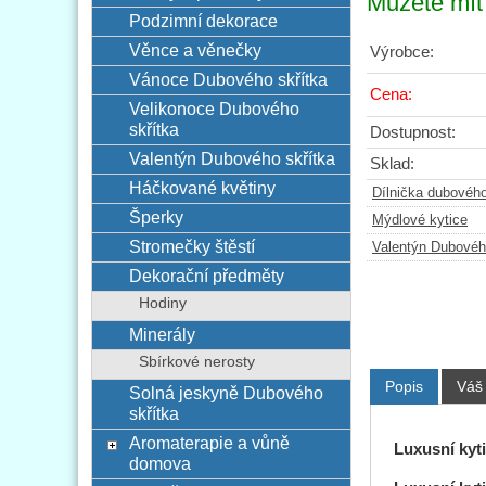
Můžete mít 
Podzimní dekorace
Věnce a věnečky
Výrobce:
Vánoce Dubového skřítka
Cena:
Velikonoce Dubového
skřítka
Dostupnost:
Valentýn Dubového skřítka
Sklad:
Háčkované květiny
Dílnička dubového
Šperky
Mýdlové kytice
Stromečky štěstí
Valentýn Dubovéh
Dekorační předměty
Hodiny
Minerály
Sbírkové nerosty
Popis
Váš
Solná jeskyně Dubového
skřítka
Aromaterapie a vůně
Luxusní kyt
domova