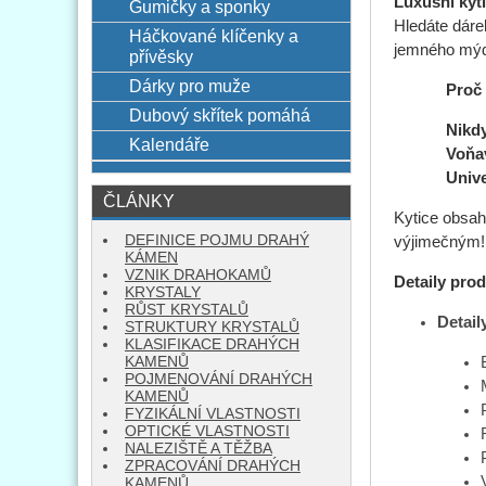
Luxusní kyt
Gumičky a sponky
Hledáte dáre
Háčkované klíčenky a
jemného mýdl
přívěsky
Dárky pro muže
Proč si v
Dubový skřítek pomáhá
Nikdy n
Kalendáře
Voňavá 
Univerzá
ČLÁNKY
Kytice obsa
DEFINICE POJMU DRAHÝ
výjimečným!
KÁMEN
VZNIK DRAHOKAMŮ
Detaily pro
KRYSTALY
RŮST KRYSTALŮ
Detail
STRUKTURY KRYSTALŮ
KLASIFIKACE DRAHÝCH
KAMENŮ
POJMENOVÁNÍ DRAHÝCH
KAMENŮ
FYZIKÁLNÍ VLASTNOSTI
OPTICKÉ VLASTNOSTI
NALEZIŠTĚ A TĚŽBA
ZPRACOVÁNÍ DRAHÝCH
KAMENŮ