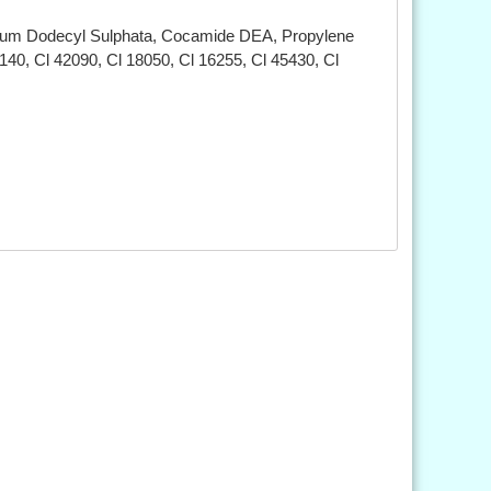
ium Dodecyl Sulphata, Cocamide DEA, Propylene
140, Cl 42090, Cl 18050, Cl 16255, Cl 45430, Cl