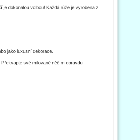
í
je dokonalou volbou! Každá růže je vyrobena z
ebo jako luxusní dekorace.
ň. Překvapte své milované něčím opravdu