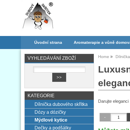
Úvodní strana
Aromaterapie a vůně domov
Home
Dílničk
VYHLEDÁVÁNÍ ZBOŽÍ
Luxusn
elegan
KATEGORIE
Darujte eleganci 
Dílnička dubového skřítka
Dózy a dózičky
Mýdlové kytice
Dečky a podšálky