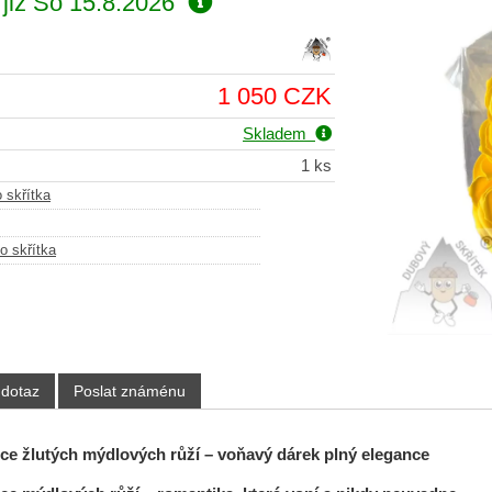
již
So 15.8.2026
1 050 CZK
Skladem
1 ks
 skřítka
o skřítka
 dotaz
Poslat známénu
ice žlutých mýdlových růží – voňavý dárek plný elegance