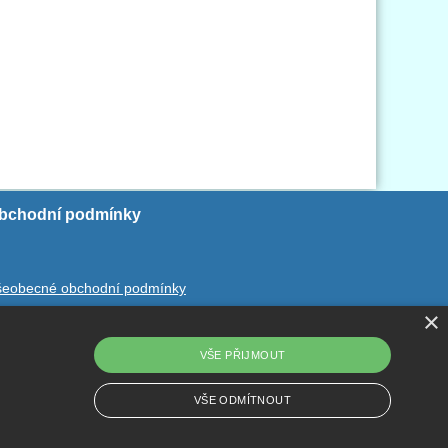
bchodní podmínky
šeobecné obchodní podmínky
×
chrana ososbních údajů
dstoupení od smlouvy
VŠE PŘIJMOUT
VŠE ODMÍTNOUT