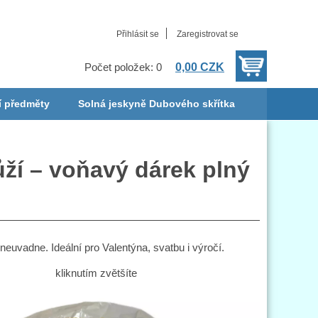
Přihlásit se
Zaregistrovat se
0,00 CZK
Počet položek: 0
í předměty
Solná jeskyně Dubového skřítka
ůží – voňavý dárek plný
 neuvadne. Ideální pro Valentýna, svatbu i výročí.
kliknutím zvětšíte