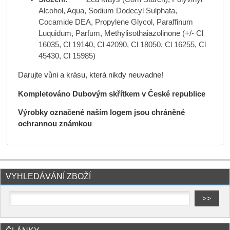
Alcohol, Aqua, Sodium Dodecyl Sulphata,
Cocamide DEA, Propylene Glycol, Paraffinum
Luquidum, Parfum, Methylisothaiazolinone (+/- Cl
16035, Cl 19140, Cl 42090, Cl 18050, Cl 16255, Cl
45430, Cl 15985)
Darujte vůni a krásu, která nikdy neuvadne!
Kompletováno Dubovým skřítkem v České republice
Výrobky označené naším logem jsou chráněné
ochrannou známkou
VYHLEDÁVÁNÍ ZBOŽÍ