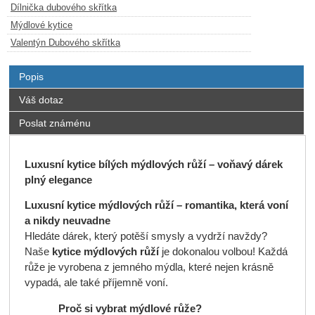
Dílnička dubového skřítka
Mýdlové kytice
Valentýn Dubového skřítka
Popis
Váš dotaz
Poslat známénu
Luxusní kytice bílých mýdlových růží – voňavý dárek
plný elegance
Luxusní kytice mýdlových růží – romantika, která voní
a nikdy neuvadne
Hledáte dárek, který potěší smysly a vydrží navždy?
Naše
kytice mýdlových růží
je dokonalou volbou! Každá
růže je vyrobena z jemného mýdla, které nejen krásně
vypadá, ale také příjemně voní.
Proč si vybrat mýdlové růže?