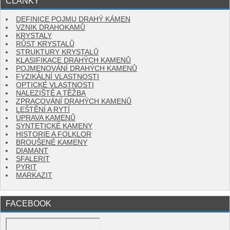
ČLÁNKY
DEFINICE POJMU DRAHÝ KÁMEN
VZNIK DRAHOKAMŮ
KRYSTALY
RŮST KRYSTALŮ
STRUKTURY KRYSTALŮ
KLASIFIKACE DRAHÝCH KAMENŮ
POJMENOVÁNÍ DRAHÝCH KAMENŮ
FYZIKÁLNÍ VLASTNOSTI
OPTICKÉ VLASTNOSTI
NALEZIŠTĚ A TĚŽBA
ZPRACOVÁNÍ DRAHÝCH KAMENŮ
LEŠTĚNÍ A RYTÍ
ÚPRAVA KAMENŮ
SYNTETICKÉ KAMENY
HISTORIE A FOLKLOR
BROUŠENÉ KAMENY
DIAMANT
SFALERIT
PYRIT
MARKAZIT
FACEBOOK