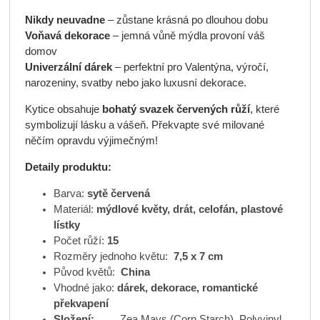
Nikdy neuvadne
– zůstane krásná po dlouhou dobu
Voňavá dekorace
– jemná vůně mýdla provoní váš
domov
Univerzální dárek
– perfektní pro Valentýna, výročí,
narozeniny, svatby nebo jako luxusní dekorace.
Kytice obsahuje
bohatý svazek červených růží
, které
symbolizují lásku a vášeň. Překvapte své milované
něčím opravdu výjimečným!
Detaily produktu:
Barva:
sytě červená
Materiál:
mýdlové květy, drát, celofán, plastové
lístky
Počet růží:
15
Rozměry jednoho květu:
7,5 x 7 cm
Původ květů:
China
Vhodné jako:
dárek, dekorace, romantické
překvapení
Složení:
Zea Mays (Corn Starch), Polyvinyl