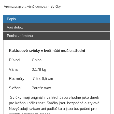
-
Aromaterapie a vůně domova
Svíčky
Popis
Váš dotaz
Poslat známénu
Kaktusové svíčky v květináči mušle střední
Původ: China
Váha: 0,178 kg
Rozměry: 7,5 x 6,5 cm
Složení: Parafin wax
Svíčky mají originální vzhled. Jsou vhodné jako dárek
pro každou příležitost. Svíčky jsou bezpečné a stylové.
Nevyžadují svícen ani podložku a jsou bezpečné pro