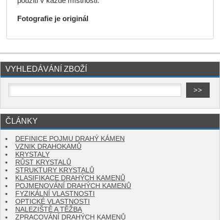
použití v každé místnosti.
Fotografie je originál
VYHLEDÁVÁNÍ ZBOŽÍ
ČLÁNKY
DEFINICE POJMU DRAHÝ KÁMEN
VZNIK DRAHOKAMŮ
KRYSTALY
RŮST KRYSTALŮ
STRUKTURY KRYSTALŮ
KLASIFIKACE DRAHÝCH KAMENŮ
POJMENOVÁNÍ DRAHÝCH KAMENŮ
FYZIKÁLNÍ VLASTNOSTI
OPTICKÉ VLASTNOSTI
NALEZIŠTĚ A TĚŽBA
ZPRACOVÁNÍ DRAHÝCH KAMENŮ