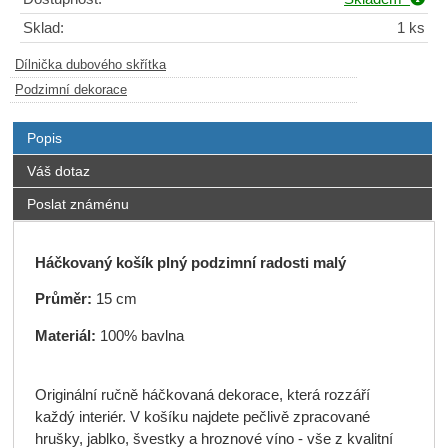
Sklad:
1 ks
Dílnička dubového skřítka
Podzimní dekorace
Popis
Váš dotaz
Poslat známénu
Háčkovaný košík plný podzimní radosti malý
Průměr:
15 cm
Materiál:
100% bavlna
Originální ručně háčkovaná dekorace, která rozzáří
každý interiér. V košíku najdete pečlivě zpracované
hrušky, jablko, švestky a hroznové víno - vše z kvalitní