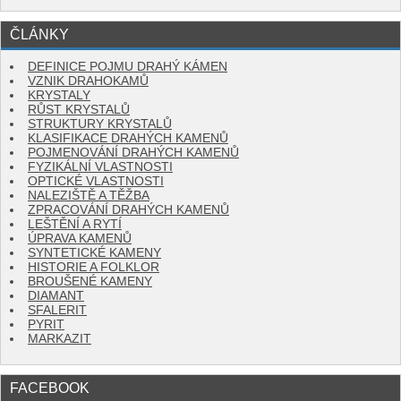
ČLÁNKY
DEFINICE POJMU DRAHÝ KÁMEN
VZNIK DRAHOKAMŮ
KRYSTALY
RŮST KRYSTALŮ
STRUKTURY KRYSTALŮ
KLASIFIKACE DRAHÝCH KAMENŮ
POJMENOVÁNÍ DRAHÝCH KAMENŮ
FYZIKÁLNÍ VLASTNOSTI
OPTICKÉ VLASTNOSTI
NALEZIŠTĚ A TĚŽBA
ZPRACOVÁNÍ DRAHÝCH KAMENŮ
LEŠTĚNÍ A RYTÍ
ÚPRAVA KAMENŮ
SYNTETICKÉ KAMENY
HISTORIE A FOLKLOR
BROUŠENÉ KAMENY
DIAMANT
SFALERIT
PYRIT
MARKAZIT
FACEBOOK