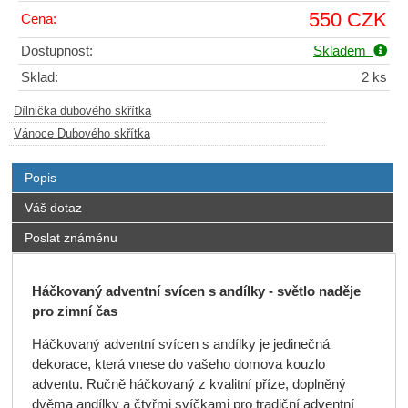
550 CZK
Cena:
Dostupnost:
Skladem
Sklad:
2 ks
Dílnička dubového skřítka
Vánoce Dubového skřítka
Popis
Váš dotaz
Poslat známénu
Háčkovaný adventní svícen s andílky - světlo naděje
pro zimní čas
Háčkovaný adventní svícen s andílky je jedinečná
dekorace, která vnese do vašeho domova kouzlo
adventu. Ručně háčkovaný z kvalitní příze, doplněný
dvěma andílky a čtyřmi svíčkami pro tradiční adventní