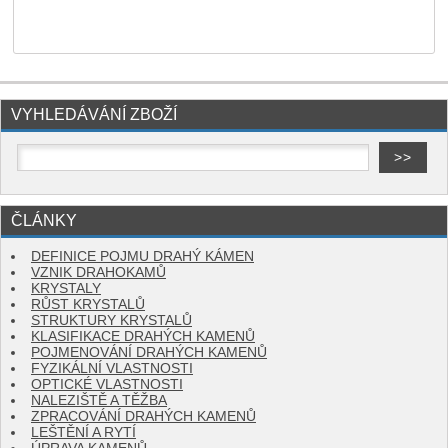
VYHLEDÁVÁNÍ ZBOŽÍ
ČLÁNKY
DEFINICE POJMU DRAHÝ KÁMEN
VZNIK DRAHOKAMŮ
KRYSTALY
RŮST KRYSTALŮ
STRUKTURY KRYSTALŮ
KLASIFIKACE DRAHÝCH KAMENŮ
POJMENOVÁNÍ DRAHÝCH KAMENŮ
FYZIKÁLNÍ VLASTNOSTI
OPTICKÉ VLASTNOSTI
NALEZIŠTĚ A TĚŽBA
ZPRACOVÁNÍ DRAHÝCH KAMENŮ
LEŠTĚNÍ A RYTÍ