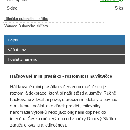
Sklad:
5 ks
Dílnička dubového skřítka
Vánoce Dubového skřítka
Popis
Váš dotaz
Poslat známénu
Háčkované mini prasátko - roztomilost na větvičce
Háčkované mini prasátko s červenou mašličkou je
roztomilá dekorace, která přináší štěstí a úsměv. Ručně
háčkované z kvalitní příze, s precizními detaily a pevnou
strukturou. Ideální jako dárek pro děti, milovníky
handmade výrobků nebo jako originální doplněk do
interiéru. Česká ruční výroba od značky Dubový Skřítek
zaručuje kvalitu a jedinečnost.