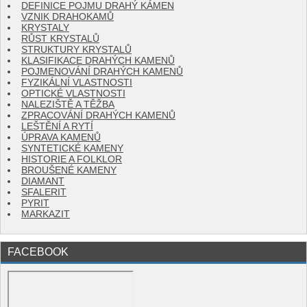
DEFINICE POJMU DRAHÝ KÁMEN
VZNIK DRAHOKAMŮ
KRYSTALY
RŮST KRYSTALŮ
STRUKTURY KRYSTALŮ
KLASIFIKACE DRAHÝCH KAMENŮ
POJMENOVÁNÍ DRAHÝCH KAMENŮ
FYZIKÁLNÍ VLASTNOSTI
OPTICKÉ VLASTNOSTI
NALEZIŠTĚ A TĚŽBA
ZPRACOVÁNÍ DRAHÝCH KAMENŮ
LEŠTĚNÍ A RYTÍ
ÚPRAVA KAMENŮ
SYNTETICKÉ KAMENY
HISTORIE A FOLKLOR
BROUŠENÉ KAMENY
DIAMANT
SFALERIT
PYRIT
MARKAZIT
FACEBOOK