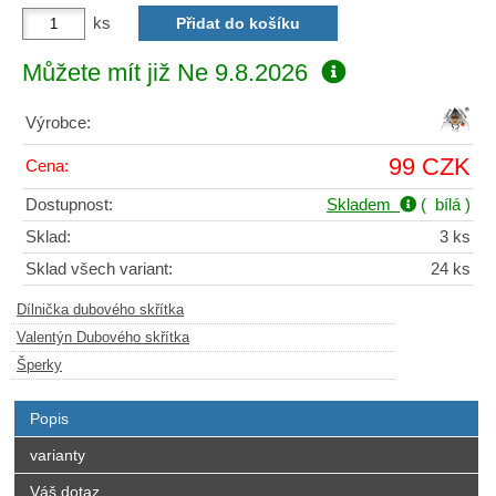
ks
Můžete mít již
Ne 9.8.2026
Výrobce:
99 CZK
Cena:
Dostupnost:
Skladem
( bílá )
Sklad:
3 ks
Sklad všech variant:
24 ks
Dílnička dubového skřítka
Valentýn Dubového skřítka
Šperky
Popis
varianty
Váš dotaz