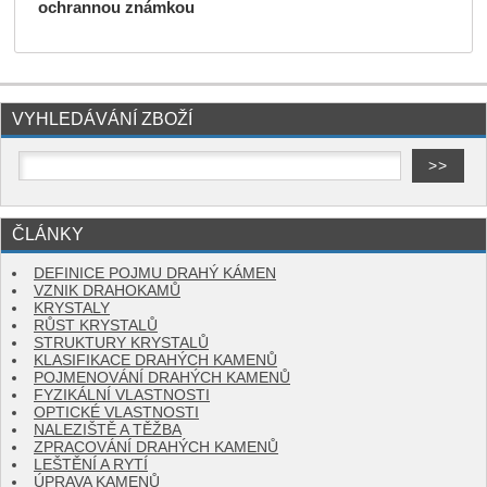
ochrannou známkou
VYHLEDÁVÁNÍ ZBOŽÍ
ČLÁNKY
DEFINICE POJMU DRAHÝ KÁMEN
VZNIK DRAHOKAMŮ
KRYSTALY
RŮST KRYSTALŮ
STRUKTURY KRYSTALŮ
KLASIFIKACE DRAHÝCH KAMENŮ
POJMENOVÁNÍ DRAHÝCH KAMENŮ
FYZIKÁLNÍ VLASTNOSTI
OPTICKÉ VLASTNOSTI
NALEZIŠTĚ A TĚŽBA
ZPRACOVÁNÍ DRAHÝCH KAMENŮ
LEŠTĚNÍ A RYTÍ
ÚPRAVA KAMENŮ