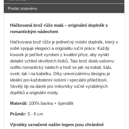
Poslat známénu
Háčkovaná brož růže malá – originální doplněk s
romantickým nádechem
Háčkovaná brož růže je jedinečný módní doplněk, který v
sobě spojuje eleganci a originalitu ruční práce. Každý
kousek je pečlivě vyroben z kvalitní příze, aby vynikl
detailní vzhled okvětních lístků. Tato brož dodá vašemu
outfitu romantický nádech a hodí se jak na kabát, šálu,
svetr, tak i na kabelku. Díky univerzálnímu designu je
ideální pro každodenní nošení i speciální příležitosti.
Skvělý tip na dárek pro milovníky ručně vyráběných
doplňků a originální módy.
Materiál:
100% bavlna + špendlík
Průměr:
5 - 6 cm
Výrobky označené naším logem jsou chráněné