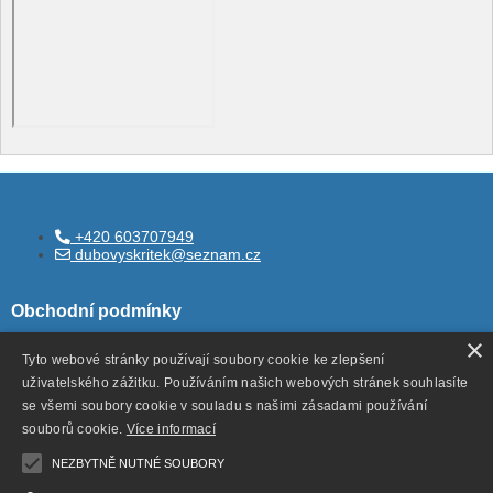
+420 603707949
dubovyskritek@seznam.cz
Obchodní podmínky
×
Tyto webové stránky používají soubory cookie ke zlepšení
uživatelského zážitku. Používáním našich webových stránek souhlasíte
Všeobecné obchodní podmínky
se všemi soubory cookie v souladu s našimi zásadami používání
Ochrana ososbních údajů
souborů cookie.
Více informací
Odstoupení od smlouvy
NEZBYTNĚ NUTNÉ SOUBORY