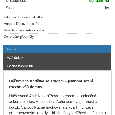
Dostupnost:
Skladem
Sklad:
1 ks
Dílnička dubového skřítka
Vánoce Dubového skřítka
Valentýn Dubového skřítka
Dekorační předměty
Popis
Váš dotaz
Poslat známénu
Háčkovaná Andělka se srdcem – jemnost, která
rozzáří váš domov
Háčkovaná Andělka s růžovým srdcem je jedinečná
dekorace, která vnese do vašeho domova jemnost a
kouzlo Vánoc. Ručně háčkovaná z kvalitní příze, s
propracovanými detaily – křídla, šaty v růžových tónech a