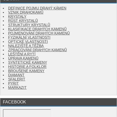
DEFINICE POJMU DRAHÝ KÁMEN
VZNIK DRAHOKAMŮ
KRYSTALY
RŮST KRYSTALŮ
STRUKTURY KRYSTALŮ
KLASIFIKACE DRAHÝCH KAMENŮ
POJMENOVÁNÍ DRAHÝCH KAMENŮ
FYZIKÁLNÍ VLASTNOSTI
OPTICKÉ VLASTNOSTI
NALEZIŠTĚ A TĚŽBA
ZPRACOVÁNÍ DRAHÝCH KAMENŮ
LEŠTĚNÍ A RYTÍ
ÚPRAVA KAMENŮ
SYNTETICKÉ KAMENY
HISTORIE A FOLKLOR
BROUŠENÉ KAMENY
DIAMANT
SFALERIT
PYRIT
MARKAZIT
FACEBOOK