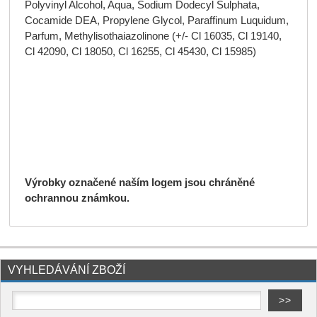
Polyvinyl Alcohol, Aqua, Sodium Dodecyl Sulphata,
Cocamide DEA, Propylene Glycol, Paraffinum Luquidum,
Parfum, Methylisothaiazolinone (+/- Cl 16035, Cl 19140,
Cl 42090, Cl 18050, Cl 16255, Cl 45430, Cl 15985)
Výrobky označené naším logem jsou chráněné
ochrannou známkou.
VYHLEDÁVÁNÍ ZBOŽÍ