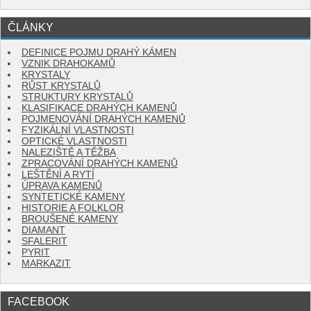
ČLÁNKY
DEFINICE POJMU DRAHÝ KÁMEN
VZNIK DRAHOKAMŮ
KRYSTALY
RŮST KRYSTALŮ
STRUKTURY KRYSTALŮ
KLASIFIKACE DRAHÝCH KAMENŮ
POJMENOVÁNÍ DRAHÝCH KAMENŮ
FYZIKÁLNÍ VLASTNOSTI
OPTICKÉ VLASTNOSTI
NALEZIŠTĚ A TĚŽBA
ZPRACOVÁNÍ DRAHÝCH KAMENŮ
LEŠTĚNÍ A RYTÍ
ÚPRAVA KAMENŮ
SYNTETICKÉ KAMENY
HISTORIE A FOLKLOR
BROUŠENÉ KAMENY
DIAMANT
SFALERIT
PYRIT
MARKAZIT
FACEBOOK