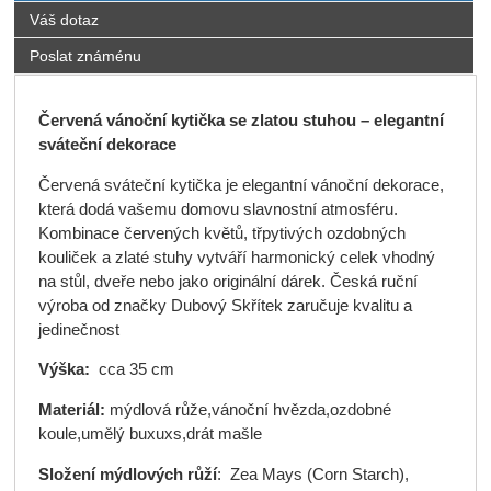
Váš dotaz
Poslat známénu
Červená vánoční kytička se zlatou stuhou – elegantní
sváteční dekorace
Červená sváteční kytička je elegantní vánoční dekorace,
která dodá vašemu domovu slavnostní atmosféru.
Kombinace červených květů, třpytivých ozdobných
kouliček a zlaté stuhy vytváří harmonický celek vhodný
na stůl, dveře nebo jako originální dárek. Česká ruční
výroba od značky Dubový Skřítek zaručuje kvalitu a
jedinečnost
Výška:
cca 35 cm
Materiál:
mýdlová růže,vánoční hvězda,ozdobné
koule,umělý buxuxs,drát mašle
Složení mýdlových růží
: Zea Mays (Corn Starch),