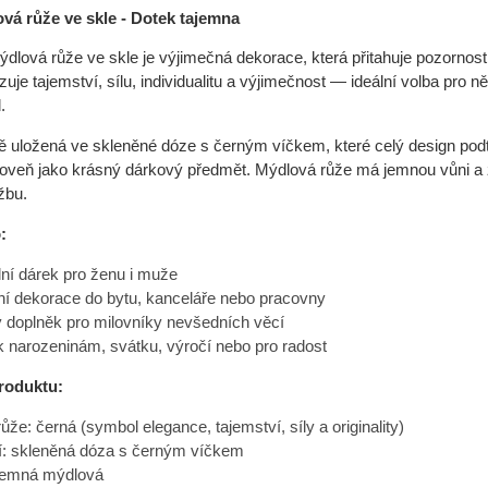
vá růže ve skle - Dotek tajemna
ýdlová růže ve skle je výjimečná dekorace, která přitahuje pozornos
uje tajemství, sílu, individualitu a výjimečnost — ideální volba pro 
.
ě uložená ve skleněné dóze s černým víčkem, které celý design podt
roveň jako krásný dárkový předmět. Mýdlová růže má jemnou vůni a 
žbu.
:
ální dárek pro ženu i muže
í dekorace do bytu, kanceláře nebo pracovny
ý doplněk pro milovníky nevšedních věcí
k narozeninám, svátku, výročí nebo pro radost
produktu:
ůže: černá (symbol elegance, tajemství, síly a originality)
í: skleněná dóza s černým víčkem
jemná mýdlová