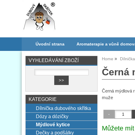
Úvodní strana
Aromaterapie a vůně domov
Home
Dílničk
VYHLEDÁVÁNÍ ZBOŽÍ
Černá 
Černá mýdlová rů
muže
KATEGORIE
Dílnička dubového skřítka
Dózy a dózičky
Mýdlové kytice
Můžete mít 
Dečky a podšálky