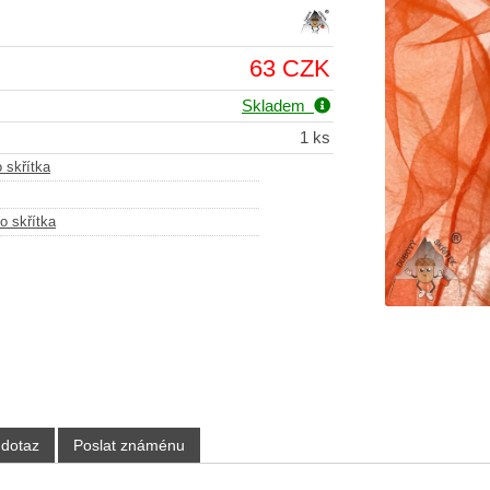
63 CZK
Skladem
1 ks
 skřítka
o skřítka
 dotaz
Poslat známénu