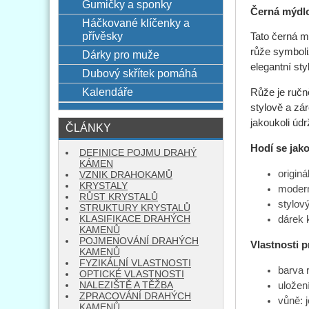
Gumičky a sponky
Černá mýdlo
Háčkované klíčenky a
přívěsky
Tato černá m
růže symboliz
Dárky pro muže
elegantní styl
Dubový skřítek pomáhá
Kalendáře
Růže je ručn
stylově a zá
jakoukoli údr
ČLÁNKY
Hodí se jako
DEFINICE POJMU DRAHÝ
KÁMEN
origin
VZNIK DRAHOKAMŮ
KRYSTALY
modern
RŮST KRYSTALŮ
stylov
STRUKTURY KRYSTALŮ
KLASIFIKACE DRAHÝCH
dárek 
KAMENŮ
POJMENOVÁNÍ DRAHÝCH
Vlastnosti 
KAMENŮ
FYZIKÁLNÍ VLASTNOSTI
barva r
OPTICKÉ VLASTNOSTI
uložen
NALEZIŠTĚ A TĚŽBA
ZPRACOVÁNÍ DRAHÝCH
vůně: 
KAMENŮ