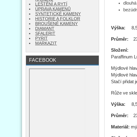
dlouhá
LEŠTĚNÍ A RYTÍ
ÚPRAVA KAMENŮ
bezúdr
SYNTETICKÉ KAMENY
HISTORIE A FOLKLOR
BROUŠENÉ KAMENY
Výška:
8,5
DIAMANT
SFALERIT
PYRIT
Průměr:
23
MARKAZIT
Složení:
Zea
Paraffinum L
FACEBOOK
Mýdlové hlav
Mýdlové hlav
Stačí přidat
Růže ve skle 
Výška:
8,5
Průměr:
23
Materiál:
mýd