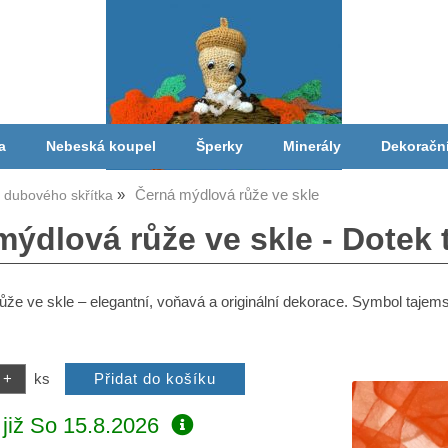
a
Nebeská koupel
Šperky
Minerály
Dekoračn
Černá mýdlová růže ve skle
a dubového skřítka
mýdlová růže ve skle - Dotek
že ve skle – elegantní, voňavá a originální dekorace. Symbol tajemstv
ks
již
So 15.8.2026