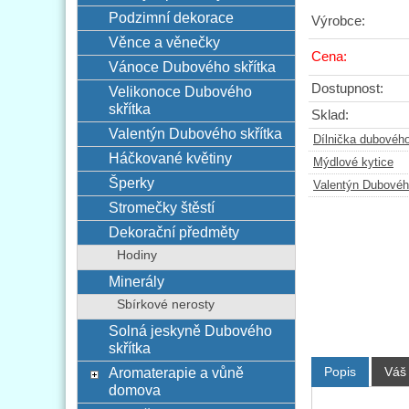
Podzimní dekorace
Výrobce:
Věnce a věnečky
Cena:
Vánoce Dubového skřítka
Dostupnost:
Velikonoce Dubového
skřítka
Sklad:
Valentýn Dubového skřítka
Dílnička dubového
Háčkované květiny
Mýdlové kytice
Šperky
Valentýn Dubovéh
Stromečky štěstí
Dekorační předměty
Hodiny
Minerály
Sbírkové nerosty
Solná jeskyně Dubového
skřítka
Popis
Váš
Aromaterapie a vůně
domova