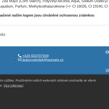
 Mays (Corn Starch), Polyvinyl Alcohol, Aqua, Sodium Dodecyl S
uquidum, Parfum, Methylisothaiazolinone (+/- Cl 16035, Cl 19140, Cl
načené naším logem jsou chráněné ochrannou známkou
ánky
O
+420 603707949
dubovyskritek@seznam.cz
V
O
ého zážitku. Používáním našich webových stránek souhlasíte se všemi
O
ie.
Více informací