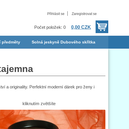
Přihlásit se
Zaregistrovat se
0,00 CZK
Počet položek: 0
í předměty
Solná jeskyně Dubového skřítka
 tajemna
í a originality. Perfektní moderní dárek pro ženy i
kliknutím zvětšíte