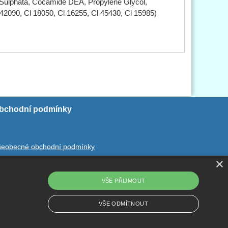
ulphata, Cocamide DEA, Propylene Glycol,
 42090, Cl 18050, Cl 16255, Cl 45430, Cl 15985)
bchodní podmínky
šeobecné obchodní podmínky
×
chrana ososbních údajů
dstoupení od smlouvy
VŠE PŘIJMOUT
VŠE ODMÍTNOUT