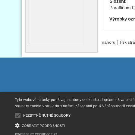
Složení:
Zea
Paraffinum L
Výrobky oz
|
nahoru
Tisk str
Tyto webové stránky používají soubory cookie ke zlepšení uživatelsk
soubory cookie v souladu s našimi zásadami používání souborů cook
NEZBYTNĚ NUTNÉ SOUBORY
ZOBRAZIT PODROBNOSTI
POWERED BY COOKIE-SCRIPT