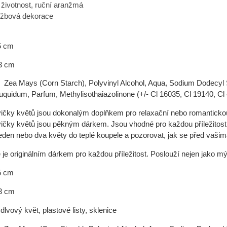
 životnost, ruční aranžmá
žbová dekorace
 cm
 cm
 Mays (Corn Starch), Polyvinyl Alcohol, Aqua, Sodium Dodecyl S
uquidum, Parfum, Methylisothaiazolinone (+/- Cl 16035, Cl 19140, Cl
ičky květů jsou dokonalým doplňkem pro relaxační nebo romantickou 
ičky květů jsou pěkným dárkem. Jsou vhodné pro každou příležitost.
 jeden nebo dva květy do teplé koupele a pozorovat, jak se před vaši
je originálním dárkem pro každou příležitost. Poslouží nejen jako mýdlo
 cm
 cm
lvový květ, plastové listy, sklenice