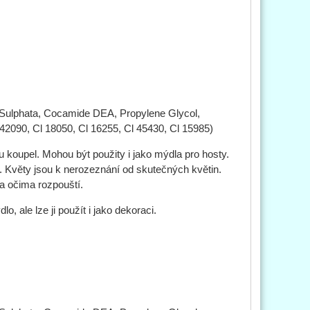
ulphata, Cocamide DEA, Propylene Glycol,
 42090, Cl 18050, Cl 16255, Cl 45430, Cl 15985)
koupel. Mohou být použity i jako mýdla pro hosty.
 Květy jsou k nerozeznání od skutečných květin.
ma očima rozpouští.
, ale lze ji použít i jako dekoraci.