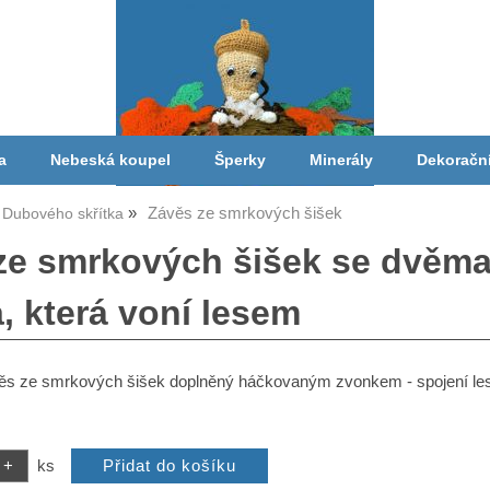
a
Nebeská koupel
Šperky
Minerály
Dekoračn
Závěs ze smrkových šišek
Dubového skřítka
ze smrkových šišek se dvěma
, která voní lesem
s ze smrkových šišek doplněný háčkovaným zvonkem - spojení lesa 
ks