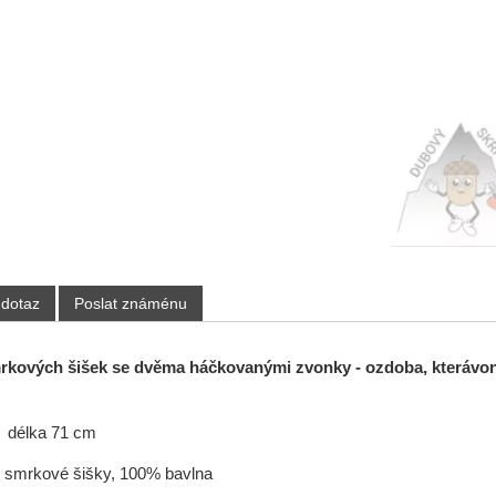
 dotaz
Poslat známénu
rkových šišek se dvěma háčkovanými zvonky - ozdoba, kterávon
:
délka 71 cm
rkové šišky, 100% bavlna