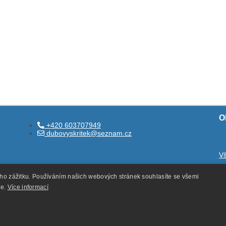
O
+420 603707949
dubovyskritek@seznam.cz
V
O
ého zážitku. Používáním našich webových stránek souhlasíte se všemi
O
ie.
Více informací