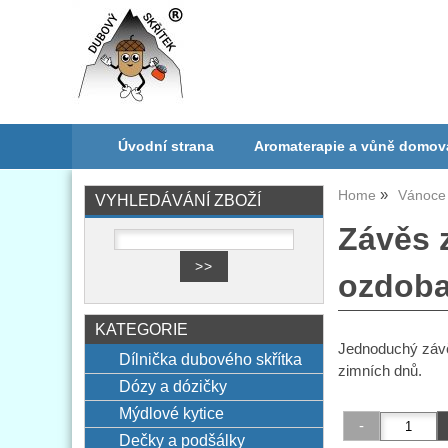
Úvodní strana
Aromaterapie a vůně domov
Home
Vánoce 
VYHLEDÁVÁNÍ ZBOŽÍ
Závěs 
ozdoba
KATEGORIE
Jednoduchý závě
Dílnička dubového skřítka
zimních dnů.
Dózy a dózičky
Mýdlové kytice
Dečky a podšálky