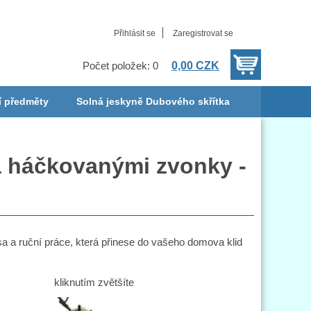
Přihlásit se
Zaregistrovat se
0,00 CZK
Počet položek: 0
í předměty
Solná jeskyně Dubového skřítka
 háčkovanými zvonky -
a ruční práce, která přinese do vašeho domova klid
kliknutím zvětšíte