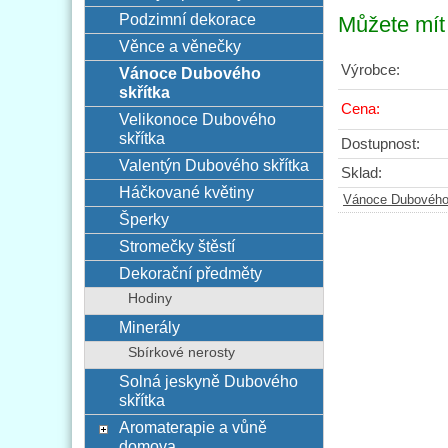
Podzimní dekorace
Můžete mít 
Věnce a věnečky
Výrobce:
Vánoce Dubového
skřítka
Cena:
Velikonoce Dubového
skřítka
Dostupnost:
Valentýn Dubového skřítka
Sklad:
Háčkované květiny
Vánoce Dubového 
Šperky
Stromečky štěstí
Dekorační předměty
Hodiny
Minerály
Sbírkové nerosty
Solná jeskyně Dubového
skřítka
Aromaterapie a vůně
domova