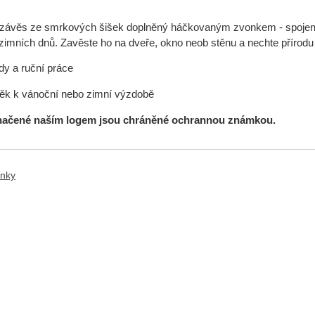
ávěs ze smrkových šišek doplněný háčkovaným zvonkem - spojení l
zimních dnů. Zavěste ho na dveře, okno neob stěnu a nechte přírodu v
dy a ruční práce
ěk k vánoční nebo zimní výzdobě
načené naším logem jsou chráněné ochrannou známkou.
ánky