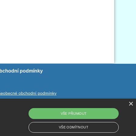
bchodní podmínky
šeobecné obchodní podmínky
×
chrana ososbních údajů
dstoupení od smlouvy
VŠE PŘIJMOUT
VŠE ODMÍTNOUT