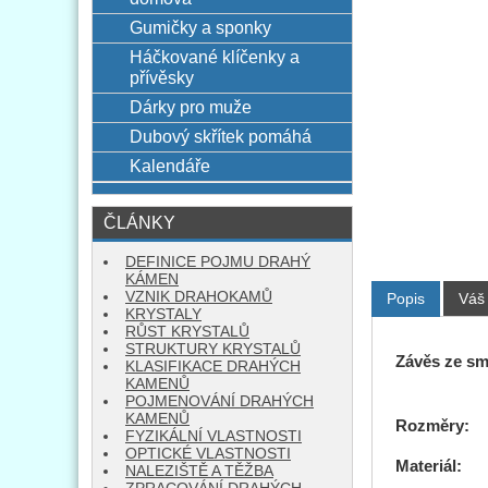
Gumičky a sponky
Háčkované klíčenky a
přívěsky
Dárky pro muže
Dubový skřítek pomáhá
Kalendáře
ČLÁNKY
DEFINICE POJMU DRAHÝ
KÁMEN
VZNIK DRAHOKAMŮ
Popis
Váš
KRYSTALY
RŮST KRYSTALŮ
STRUKTURY KRYSTALŮ
Závěs ze sm
KLASIFIKACE DRAHÝCH
KAMENŮ
POJMENOVÁNÍ DRAHÝCH
KAMENŮ
Rozměry
FYZIKÁLNÍ VLASTNOSTI
OPTICKÉ VLASTNOSTI
Materiál:
sm
NALEZIŠTĚ A TĚŽBA