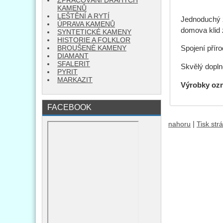
ZPRACOVÁNÍ DRAHÝCH
KAMENŮ
LEŠTĚNÍ A RYTÍ
Jednoduchý z
ÚPRAVA KAMENŮ
domova klid 
SYNTETICKÉ KAMENY
HISTORIE A FOLKLOR
BROUŠENÉ KAMENY
Spojení příro
DIAMANT
SFALERIT
Skvělý dopln
PYRIT
MARKAZIT
Výrobky oz
FACEBOOK
|
nahoru
Tisk str