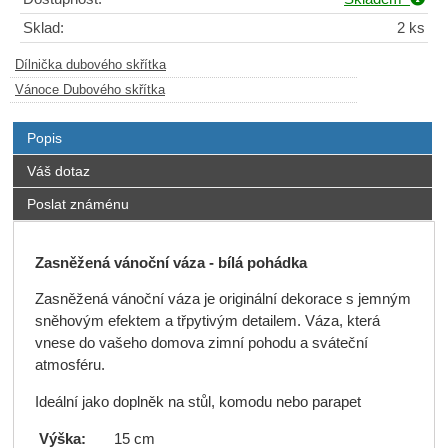
Sklad:
2 ks
Dílnička dubového skřítka
Vánoce Dubového skřítka
Popis
Váš dotaz
Poslat známénu
Zasněžená vánoční váza - bílá pohádka
Zasněžená vánoční váza je originální dekorace s jemným
sněhovým efektem a třpytivým detailem. Váza, která
vnese do vašeho domova zimní pohodu a sváteční
atmosféru.
Ideální jako doplněk na stůl, komodu nebo parapet
Výška:
15 cm