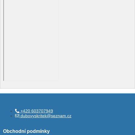
+420 603707949
dubovyskritek@seznam.cz
Obchodní podmínky