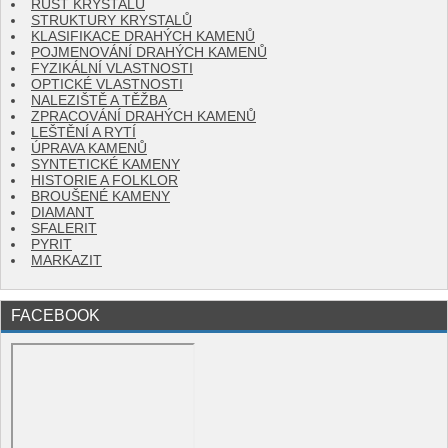
RŮST KRYSTALŮ
STRUKTURY KRYSTALŮ
KLASIFIKACE DRAHÝCH KAMENŮ
POJMENOVÁNÍ DRAHÝCH KAMENŮ
FYZIKÁLNÍ VLASTNOSTI
OPTICKÉ VLASTNOSTI
NALEZIŠTĚ A TĚŽBA
ZPRACOVÁNÍ DRAHÝCH KAMENŮ
LEŠTĚNÍ A RYTÍ
ÚPRAVA KAMENŮ
SYNTETICKÉ KAMENY
HISTORIE A FOLKLOR
BROUŠENÉ KAMENY
DIAMANT
SFALERIT
PYRIT
MARKAZIT
FACEBOOK