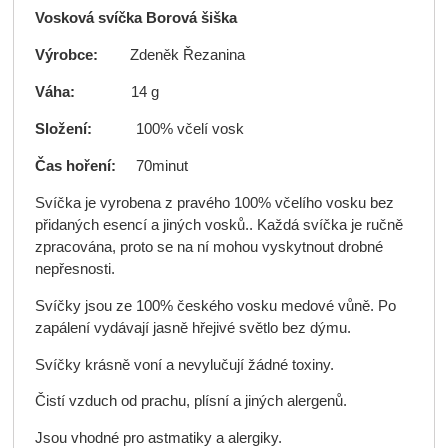
Vosková svíčka Borová šiška
Výrobce:
Zdeněk Řezanina
Váha:
14 g
Složení:
100% včelí vosk
Čas hoření:
70minut
Svíčka je vyrobena z pravého 100% včelího vosku bez
přidaných esencí a jiných vosků.. Každá svíčka je ručně
zpracována, proto se na ní mohou vyskytnout drobné
nepřesnosti.
Svíčky jsou ze 100% českého vosku medové vůně. Po
zapálení vydávají jasně hřejivé světlo bez dýmu.
Svíčky krásně voní a nevylučují žádné toxiny.
Čistí vzduch od prachu, plísní a jiných alergenů.
Jsou vhodné pro astmatiky a alergiky.