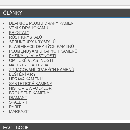
ČLÁNKY
DEFINICE POJMU DRAHÝ KÁMEN
VZNIK DRAHOKAMŮ
KRYSTALY
RŮST KRYSTALŮ
STRUKTURY KRYSTALŮ
KLASIFIKACE DRAHÝCH KAMENŮ
POJMENOVÁNÍ DRAHÝCH KAMENŮ
FYZIKÁLNÍ VLASTNOSTI
OPTICKÉ VLASTNOSTI
NALEZIŠTĚ A TĚŽBA
ZPRACOVÁNÍ DRAHÝCH KAMENŮ
LEŠTĚNÍ A RYTÍ
ÚPRAVA KAMENŮ
SYNTETICKÉ KAMENY
HISTORIE A FOLKLOR
BROUŠENÉ KAMENY
DIAMANT
SFALERIT
PYRIT
MARKAZIT
FACEBOOK