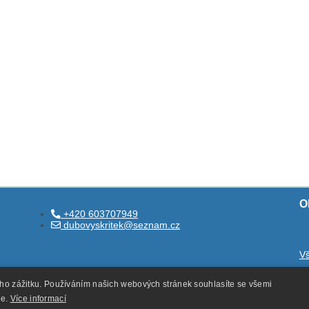
O
+420 603707949
dubovyskritek@seznam.cz
V
O
ého zážitku. Používáním našich webových stránek souhlasíte se všemi
O
ie.
Více informací