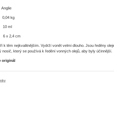
nglie
,04 kg
10 ml
6 x 2,4 cm
atří k těm nejkvalitnějším. Vydrží vonět velmi dlouho. Jsou ředěny o
 nosič, který se používá k ředění vonných olejů, aby byly účinnější.
e originál
ánky