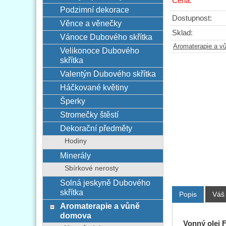
Cena:
Podzimní dekorace
Dostupnost:
Věnce a věnečky
Sklad:
Vánoce Dubového skřítka
Aromaterapie a 
Velikonoce Dubového
skřítka
Valentýn Dubového skřítka
Háčkované květiny
Šperky
Stromečky štěstí
Dekorační předměty
Hodiny
Minerály
Sbírkové nerosty
Solná jeskyně Dubového
skřítka
Popis
Váš
Aromaterapie a vůně
domova
Vonný olej 