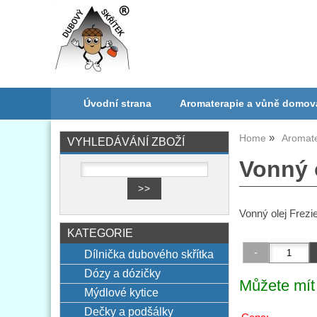
Úvodní strana
Aromaterapie a vůně domov
Home
Aromat
VYHLEDÁVÁNÍ ZBOŽÍ
Vonný o
Vonný olej Frez
KATEGORIE
Dílnička dubového skřítka
Dózy a dózičky
Můžete mít 
Mýdlové kytice
Dečky a podšálky