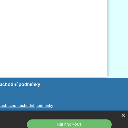
bchodní podmínky
šeobecné obchodní podmínky
×
chrana ososbních údajů
dstoupení od smlouvy
VŠE PŘIJMOUT