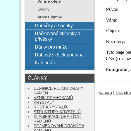
Vonné oleje
Původ: A
Svíčky
Aroma lampy
Váha: 0
Gumičky a sponky
Objem: 
Háčkované klíčenky a
přívěsky
Rozměry: 
Dárky pro muže
Tyto oleje p
Dubový skřítek pomáhá
běžný olejový
Kalendáře
Fotografie j
ČLÁNKY
DEFINICE POJMU DRAHÝ
|
nahoru
Tisk str
KÁMEN
VZNIK DRAHOKAMŮ
KRYSTALY
RŮST KRYSTALŮ
STRUKTURY KRYSTALŮ
KLASIFIKACE DRAHÝCH
KAMENŮ
POJMENOVÁNÍ DRAHÝCH
KAMENŮ