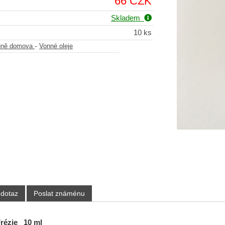
66 CZK
Skladem
10 ks
-
vůně domova
Vonné oleje
 dotaz
Poslat známénu
Frézie 10 ml