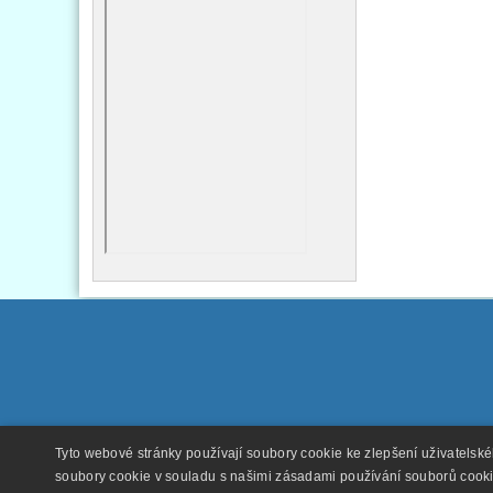
Tyto webové stránky používají soubory cookie ke zlepšení uživatelsk
soubory cookie v souladu s našimi zásadami používání souborů cook