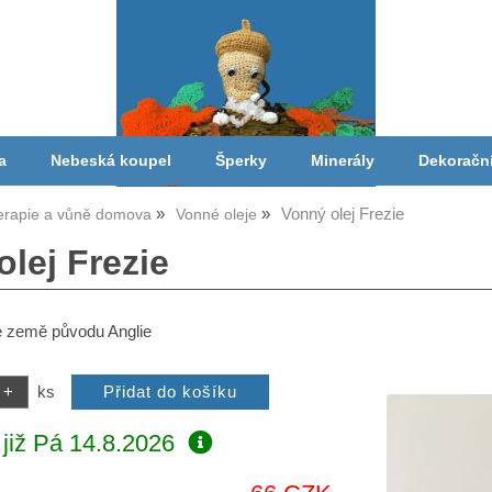
a
Nebeská koupel
Šperky
Minerály
Dekoračn
Vonný olej Frezie
erapie a vůně domova
Vonné oleje
lej Frezie
ie země původu Anglie
ks
již
Pá 14.8.2026