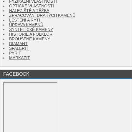
FYZIKÁLNÍ VLASTNOSTI
OPTICKÉ VLASTNOSTI
NALEZIŠTĚ A TĚŽBA
ZPRACOVÁNÍ DRAHÝCH KAMENŮ
LEŠTĚNÍ A RYTÍ
ÚPRAVA KAMENŮ
SYNTETICKÉ KAMENY
HISTORIE A FOLKLOR
BROUŠENÉ KAMENY
DIAMANT
SFALERIT
PYRIT
MARKAZIT
FACEBOOK