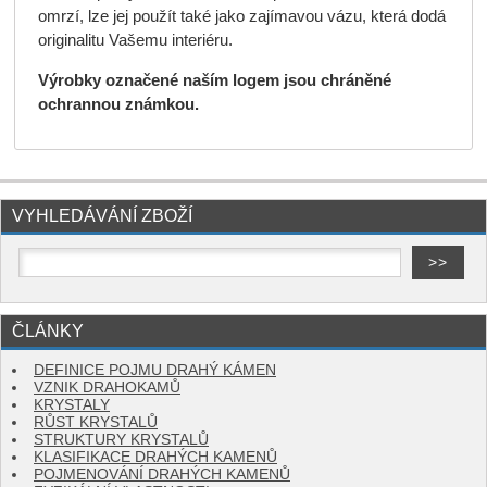
omrzí, lze jej použít také jako zajímavou vázu, která dodá
originalitu Vašemu interiéru.
Výrobky označené naším logem jsou chráněné
ochrannou známkou.
VYHLEDÁVÁNÍ ZBOŽÍ
ČLÁNKY
DEFINICE POJMU DRAHÝ KÁMEN
VZNIK DRAHOKAMŮ
KRYSTALY
RŮST KRYSTALŮ
STRUKTURY KRYSTALŮ
KLASIFIKACE DRAHÝCH KAMENŮ
POJMENOVÁNÍ DRAHÝCH KAMENŮ