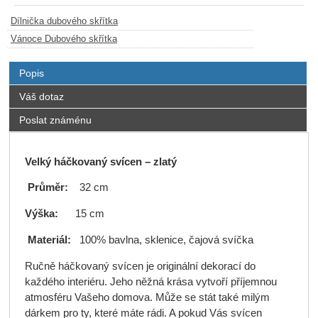
Dílnička dubového skřítka
Vánoce Dubového skřítka
Popis
Váš dotaz
Poslat známénu
Velký háčkovaný svícen – zlatý
Průměr:
32 cm
Výška:
15 cm
Materiál:
100% bavlna, sklenice, čajová svíčka
Ručně háčkovaný svícen je originální dekorací do
každého interiéru. Jeho něžná krása vytvoří příjemnou
atmosféru Vašeho domova. Může se stát také milým
dárkem pro ty, které máte rádi. A pokud Vás svícen