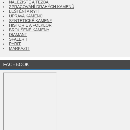
NALEZIŠTĚ A TĚŽBA
ZPRACOVÁNÍ DRAHÝCH KAMENŮ
LEŠTĚNÍ A RYTÍ
ÚPRAVA KAMENŮ
SYNTETICKÉ KAMENY
HISTORIE A FOLKLOR
BROUŠENÉ KAMENY
DIAMANT
SFALERIT
PYRIT
MARKAZIT
FACEBOOK