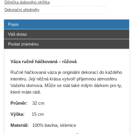
Dílnička dubového skřítka
Dekorační předměty
Popis
Váš dotaz
Poslat známénu
Váza ručně háčkovaná – růžová
Ručně háčkovaná váza je originální dekorací do každého
interiéru. Její něžná krása vytvoří příjemnou atmosféru
Vašeho domova. Může se stát také milým dárkem pro ty,
které máte rádi.
Průměr:
32 cm
Výška:
15 cm
Materiál:
100% bavlna, sklenice