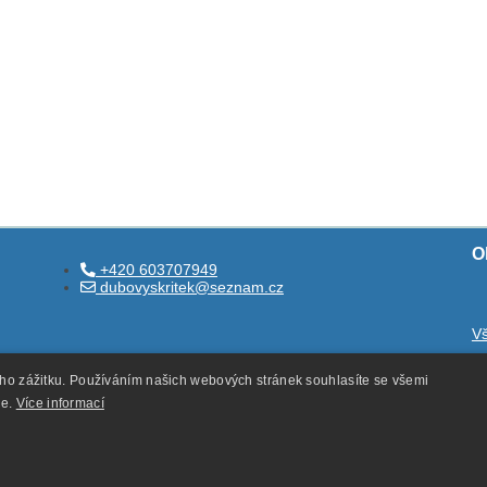
O
+420 603707949
dubovyskritek@seznam.cz
V
O
ého zážitku. Používáním našich webových stránek souhlasíte se všemi
O
ie.
Více informací