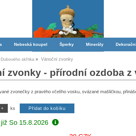
a
Nebeská koupel
Šperky
Minerály
Dekoračn
Vánoční zvonky
Dubového skřítka
í zvonky - přírodní ozdoba z
vané zvonečky z pravého včelího vosku, svázané mašličkou, přinášej
ks
již
So 15.8.2026