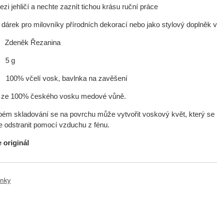
zi jehličí a nechte zaznít tichou krásu ruční práce
a dárek pro milovníky přírodních dekorací nebo jako stylový doplně
:
Zdeněk Řezanina
:
5 g
% včelí vosk, bavlnka na zavěšení
 ze 100% českého vosku medové vůně.
bém skladování se na povrchu může vytvořit voskový květ, který se př
e odstranit pomocí vzduchu z fénu.
e originál
ánky