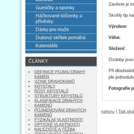
Zavěste je me
Gumičky a sponky
Háčkované klíčenky a
Skvělý tip n
přívěsky
Výrobce
Dárky pro muže
Dubový skřítek pomáhá
Váha
Kalendáře
Složení:
100
Ozdoby jsou
ČLÁNKY
Při dlouhodo
DEFINICE POJMU DRAHÝ
KÁMEN
jde jednoduš
VZNIK DRAHOKAMŮ
KRYSTALY
Fotografie j
RŮST KRYSTALŮ
STRUKTURY KRYSTALŮ
KLASIFIKACE DRAHÝCH
KAMENŮ
POJMENOVÁNÍ DRAHÝCH
|
nahoru
Tisk str
KAMENŮ
FYZIKÁLNÍ VLASTNOSTI
OPTICKÉ VLASTNOSTI
NALEZIŠTĚ A TĚŽBA