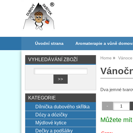
Úvodní strana
Aromaterapie a vůně domov
Home
Vánoce 
VYHLEDÁVÁNÍ ZBOŽÍ
Vánočn
Dva jemné tvaro
KATEGORIE
Dílnička dubového skřítka
Dózy a dózičky
Můžete mít 
Mýdlové kytice
Dečky a podšálky