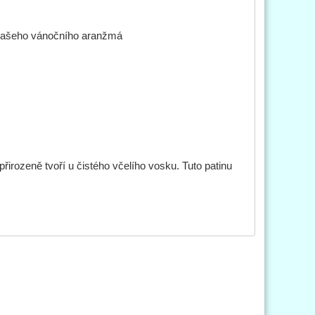
k vašeho vánočního aranžmá
irozeně tvoří u čistého včelího vosku. Tuto patinu