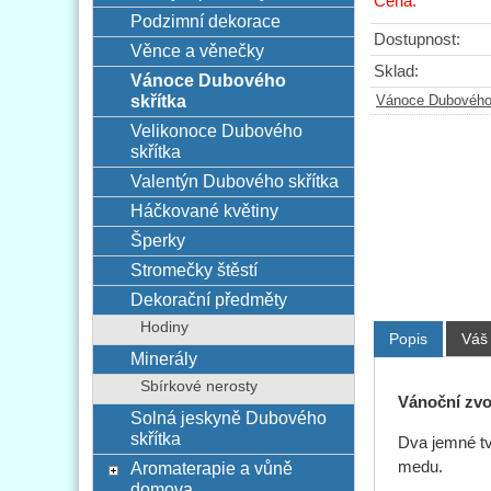
Cena:
Podzimní dekorace
Dostupnost:
Věnce a věnečky
Sklad:
Vánoce Dubového
skřítka
Vánoce Dubového 
Velikonoce Dubového
skřítka
Valentýn Dubového skřítka
Háčkované květiny
Šperky
Stromečky štěstí
Dekorační předměty
Hodiny
Popis
Váš
Minerály
Sbírkové nerosty
Vánoční zvo
Solná jeskyně Dubového
skřítka
Dva jemné tv
medu.
Aromaterapie a vůně
domova