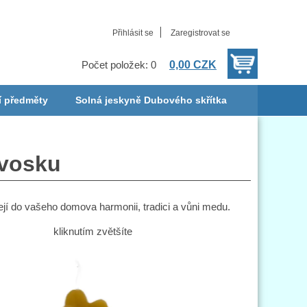
Přihlásit se
Zaregistrovat se
0,00 CZK
Počet položek: 0
í předměty
Solná jeskyně Dubového skřítka
 vosku
í do vašeho domova harmonii, tradici a vůni medu.
kliknutím zvětšíte