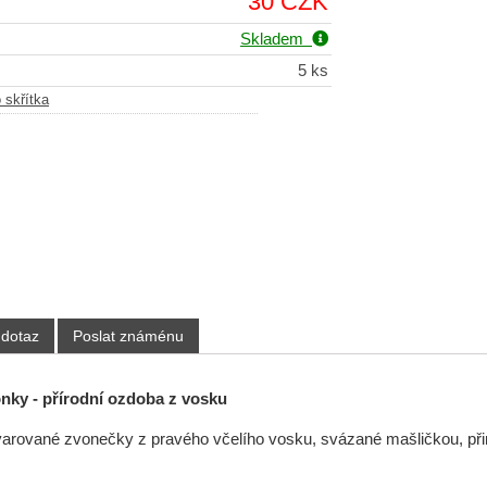
30 CZK
Skladem
5 ks
skřítka
 dotaz
Poslat známénu
nky - přírodní ozdoba z vosku
arované zvonečky z pravého včelího vosku, svázané mašličkou, přin