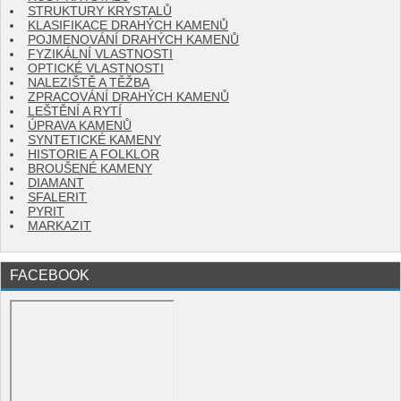
STRUKTURY KRYSTALŮ
KLASIFIKACE DRAHÝCH KAMENŮ
POJMENOVÁNÍ DRAHÝCH KAMENŮ
FYZIKÁLNÍ VLASTNOSTI
OPTICKÉ VLASTNOSTI
NALEZIŠTĚ A TĚŽBA
ZPRACOVÁNÍ DRAHÝCH KAMENŮ
LEŠTĚNÍ A RYTÍ
ÚPRAVA KAMENŮ
SYNTETICKÉ KAMENY
HISTORIE A FOLKLOR
BROUŠENÉ KAMENY
DIAMANT
SFALERIT
PYRIT
MARKAZIT
FACEBOOK