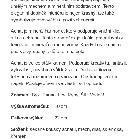
umělým mechem a minerálním podstavcem. Tento
elegantní doplněk interiéru je nejen krásný, ale také
symbolizuje rovnováhu a pozitivní energii.
Achát je minerál harmonie, který podporuje vnitřní klid,
sílu a ochranu. Tento stromeček je ideální pro milovníky
feng shui, minerálů a ruční tvorby. Každý kus je originál,
pečlivě vyrobený s důrazem na detail.
Achát je velice stálý kámen. Podporuje kreativitu, fantazii,
vytrvalost, odvahu a vůli k životu. Dodává citovou,
tělesnou a rozumovou rovnováhu. Odstraňuje vnitřní
napětí. Posiluje důvěru ve vlastní schopnosti.
Znamení
: Býk, Panna, Lev, Ryby, Štír, Vodnář
Výška stromečku:
10 cm
Celková výška:
22 cm
Složení:
sekané kousky achátu, mech, drát, sklenička,
křemen