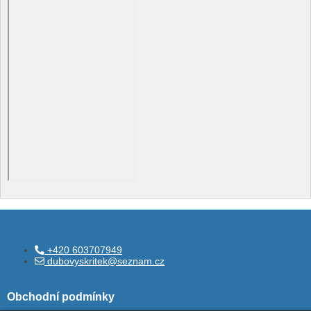
+420 603707949
dubovyskritek@seznam.cz
Obchodní podmínky