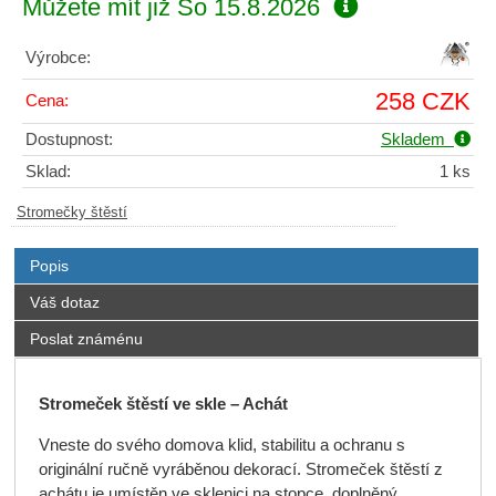
Můžete mít již
So 15.8.2026
Výrobce:
258 CZK
Cena:
Dostupnost:
Skladem
Sklad:
1 ks
Stromečky štěstí
Popis
Váš dotaz
Poslat známénu
Stromeček štěstí ve skle – Achát
Vneste do svého domova klid, stabilitu a ochranu s
originální ručně vyráběnou dekorací. Stromeček štěstí z
achátu je umístěn ve sklenici na stopce, doplněný