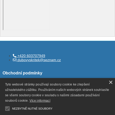
+420 603707949
dubovyskritek@seznam.cz
Obchodní podmínky
×
Tyto webové stránky používají soubory cookie ke zlepšení
uživatelského zážitku. Používáním našich webových stránek souhlasíte
Všeobecné obchodní podmínky
se všemi soubory cookie v souladu s našimi zásadami používání
Ochrana ososbních údajů
souborů cookie.
Více informací
Odstoupení od smlouvy
NEZBYTNĚ NUTNÉ SOUBORY