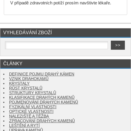
V případě zdravotních potíží prosím navštivte lékaře.
VYHLEDÁVÁNÍ ZBOŽÍ
ČLÁNKY
DEFINICE POJMU DRAHÝ KÁMEN
VZNIK DRAHOKAMŮ
KRYSTALY
RŮST KRYSTALŮ
STRUKTURY KRYSTALŮ
KLASIFIKACE DRAHÝCH KAMENŮ
POJMENOVÁNÍ DRAHÝCH KAMENŮ
FYZIKÁLNÍ VLASTNOSTI
OPTICKÉ VLASTNOSTI
NALEZIŠTĚ A TĚŽBA
ZPRACOVÁNÍ DRAHÝCH KAMENŮ
LEŠTĚNÍ A RYTÍ
ÚPRAVA KAMENŮ