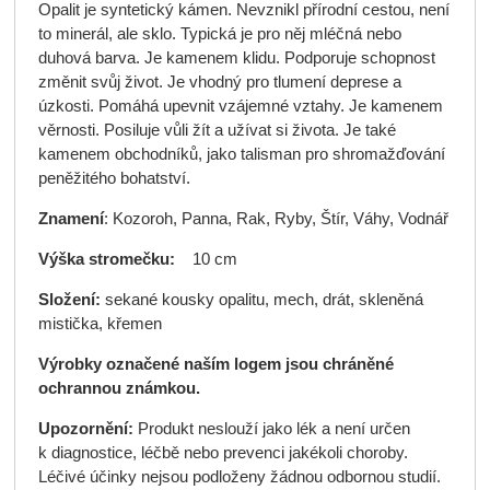
Opalit je syntetický kámen. Nevznikl přírodní cestou, není
to minerál, ale sklo. Typická je pro něj mléčná nebo
duhová barva. Je kamenem klidu. Podporuje schopnost
změnit svůj život. Je vhodný pro tlumení deprese a
úzkosti. Pomáhá upevnit vzájemné vztahy. Je kamenem
věrnosti. Posiluje vůli žít a užívat si života. Je také
kamenem obchodníků, jako talisman pro shromažďování
peněžitého bohatství.
Znamení
: Kozoroh, Panna, Rak, Ryby, Štír, Váhy, Vodnář
Výška stromečku:
10 cm
Složení:
sekané kousky opalitu, mech, drát, skleněná
mistička, křemen
Výrobky označené naším logem jsou chráněné
ochrannou známkou.
Upozornění:
Produkt neslouží jako lék a není určen
k diagnostice, léčbě nebo prevenci jakékoli choroby.
Léčivé účinky nejsou podloženy žádnou odbornou studií.