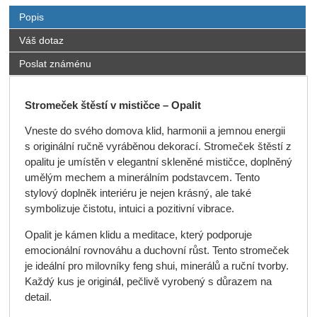
Popis
Váš dotaz
Poslat známénu
Stromeček štěstí
v mističce
– Opalit
Vneste do svého domova klid, harmonii a jemnou energii
s originální ručně vyráběnou dekorací. Stromeček štěstí z
opalitu je umístěn v elegantní skleněné mističce, doplněný
umělým mechem a minerálním podstavcem. Tento
stylový doplněk interiéru je nejen krásný, ale také
symbolizuje čistotu, intuici a pozitivní vibrace.
Opalit je kámen klidu a meditace, který podporuje
emocionální rovnováhu a duchovní růst. Tento stromeček
je ideální pro milovníky feng shui, minerálů a ruční tvorby.
Každý kus je originá
l
, pečlivě vyrobený s důrazem na
detail.