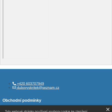
+420 603707949
dubovyskritek@seznam.cz
Obchodní podmínky
×
Tyto webové stránky používají soubory cookie ke zlepšení