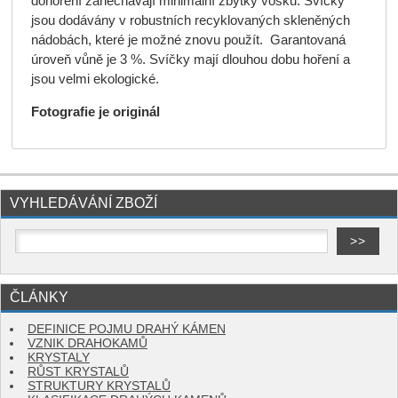
dohoření zanechávají minimální zbytky vosku. Svíčky
jsou dodávány v robustních recyklovaných skleněných
nádobách, které je možné znovu použít. Garantovaná
úroveň vůně je 3 %. Svíčky mají dlouhou dobu hoření a
jsou velmi ekologické.
Fotografie je originál
VYHLEDÁVÁNÍ ZBOŽÍ
ČLÁNKY
DEFINICE POJMU DRAHÝ KÁMEN
VZNIK DRAHOKAMŮ
KRYSTALY
RŮST KRYSTALŮ
STRUKTURY KRYSTALŮ