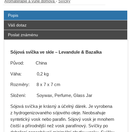
-
Aromaterapie a vůně domova
Svíčky
Popis
Váš dotaz
Poslat známénu
Sójová svíčka ve skle – Levandule & Bazalka
Původ: China
Váha: 0,2 kg
Rozměry: 8 x 7 x 7 cm
Složení: Soywax, Perfume, Glass Jar
Sójová svíčka je krásný a účelný dárek. Je vyrobena
z hydrogenizovaného sójového oleje. Neobsahuje
syntetický vosk nebo parafin. Sójový vosk je mnohem
čistší a přírodnější než vosk parafínový. Svíčky po