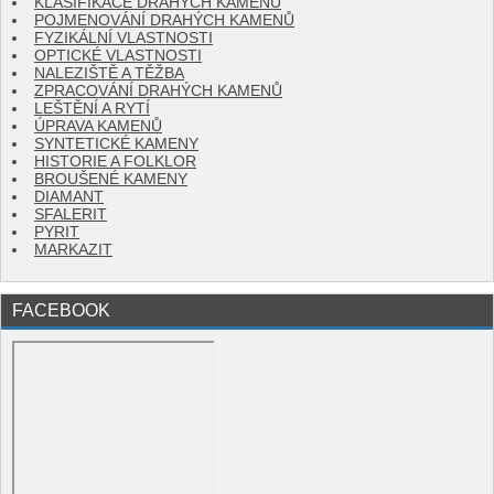
KLASIFIKACE DRAHÝCH KAMENŮ
POJMENOVÁNÍ DRAHÝCH KAMENŮ
FYZIKÁLNÍ VLASTNOSTI
OPTICKÉ VLASTNOSTI
NALEZIŠTĚ A TĚŽBA
ZPRACOVÁNÍ DRAHÝCH KAMENŮ
LEŠTĚNÍ A RYTÍ
ÚPRAVA KAMENŮ
SYNTETICKÉ KAMENY
HISTORIE A FOLKLOR
BROUŠENÉ KAMENY
DIAMANT
SFALERIT
PYRIT
MARKAZIT
FACEBOOK