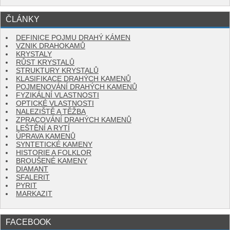
ČLÁNKY
DEFINICE POJMU DRAHÝ KÁMEN
VZNIK DRAHOKAMŮ
KRYSTALY
RŮST KRYSTALŮ
STRUKTURY KRYSTALŮ
KLASIFIKACE DRAHÝCH KAMENŮ
POJMENOVÁNÍ DRAHÝCH KAMENŮ
FYZIKÁLNÍ VLASTNOSTI
OPTICKÉ VLASTNOSTI
NALEZIŠTĚ A TĚŽBA
ZPRACOVÁNÍ DRAHÝCH KAMENŮ
LEŠTĚNÍ A RYTÍ
ÚPRAVA KAMENŮ
SYNTETICKÉ KAMENY
HISTORIE A FOLKLOR
BROUŠENÉ KAMENY
DIAMANT
SFALERIT
PYRIT
MARKAZIT
FACEBOOK