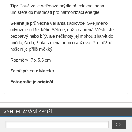
Tip:
Používejte selénové mýdlo při relaxaci nebo
umístěte do místnosti pro harmonizaci energie.
Selenit
je průhledná varianta sádrovce. Své jméno
odvozuje od řeckého Séléne, což znamená Měsíc. Je
bezbarvý nebo bílý, ale nečistoty jej mohou zbarvit do
hněda, šeda, žluta, zelena nebo oranžova. Pro běžné
nošení je příliš měkký.
Rozměry: 7 x 5,5 cm
Země původu: Maroko
Fotografie je originál
VYHLEDÁVÁNÍ ZBOŽÍ