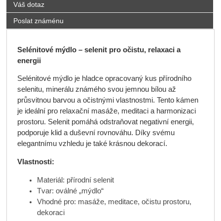
Váš dotaz
Poslat známénu
Selénitové mýdlo – selenit pro očistu, relaxaci a
energii
Selénitové mýdlo je hladce opracovaný kus přírodního
selenitu, minerálu známého svou jemnou bílou až
průsvitnou barvou a očistnými vlastnostmi. Tento kámen
je ideální pro relaxační masáže, meditaci a harmonizaci
prostoru. Selenit pomáhá odstraňovat negativní energii,
podporuje klid a duševní rovnováhu. Díky svému
elegantnímu vzhledu je také krásnou dekorací.
Vlastnosti:
Materiál: přírodní selenit
Tvar: oválné „mýdlo“
Vhodné pro: masáže, meditace, očistu prostoru,
dekoraci