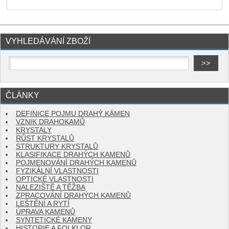
VYHLEDÁVÁNÍ ZBOŽÍ
ČLÁNKY
DEFINICE POJMU DRAHÝ KÁMEN
VZNIK DRAHOKAMŮ
KRYSTALY
RŮST KRYSTALŮ
STRUKTURY KRYSTALŮ
KLASIFIKACE DRAHÝCH KAMENŮ
POJMENOVÁNÍ DRAHÝCH KAMENŮ
FYZIKÁLNÍ VLASTNOSTI
OPTICKÉ VLASTNOSTI
NALEZIŠTĚ A TĚŽBA
ZPRACOVÁNÍ DRAHÝCH KAMENŮ
LEŠTĚNÍ A RYTÍ
ÚPRAVA KAMENŮ
SYNTETICKÉ KAMENY
HISTORIE A FOLKLOR