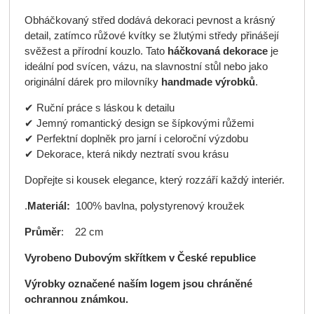
Obháčkovaný střed dodává dekoraci pevnost a krásný
detail, zatímco růžové kvítky se žlutými středy přinášejí
svěžest a přírodní kouzlo. Tato
háčkovaná dekorace
je
ideální pod svícen, vázu, na slavnostní stůl nebo jako
originální dárek pro milovníky
handmade výrobků
.
✔ Ruční práce s láskou k detailu
✔ Jemný romantický design se šípkovými růžemi
✔ Perfektní doplněk pro jarní i celoroční výzdobu
✔ Dekorace, která nikdy neztratí svou krásu
Dopřejte si kousek elegance, který rozzáří každý interiér.
.
Materiál:
100% bavlna, polystyrenový kroužek
Průměr
: 22 cm
Vyrobeno Dubovým skřítkem v České republice
Výrobky označené naším logem jsou chráněné
ochrannou známkou.