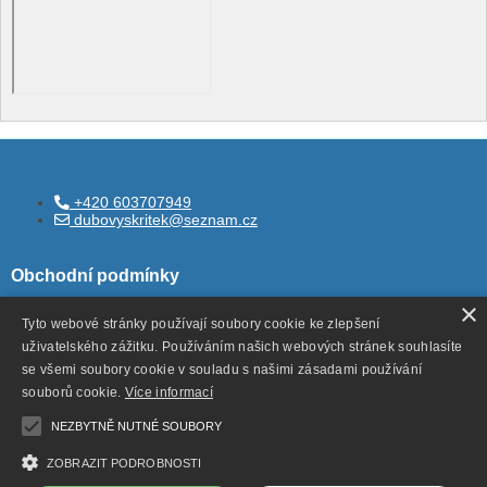
+420 603707949
dubovyskritek@seznam.cz
Obchodní podmínky
×
Tyto webové stránky používají soubory cookie ke zlepšení
uživatelského zážitku. Používáním našich webových stránek souhlasíte
Všeobecné obchodní podmínky
se všemi soubory cookie v souladu s našimi zásadami používání
Ochrana ososbních údajů
souborů cookie.
Více informací
Odstoupení od smlouvy
NEZBYTNĚ NUTNÉ SOUBORY
ZOBRAZIT PODROBNOSTI