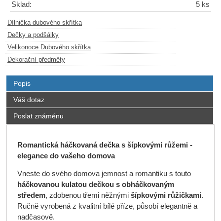
Sklad:
5 ks
Dílnička dubového skřítka
Dečky a podšálky
Velikonoce Dubového skřítka
Dekorační předměty
Popis
Váš dotaz
Poslat známénu
Romantická háčkovaná dečka s šípkovými růžemi -
elegance do vašeho domova
Vneste do svého domova jemnost a romantiku s touto
háčkovanou kulatou dečkou s obháčkovaným
středem
, zdobenou třemi něžnými
šípkovými růžičkami
.
Ručně vyrobená z kvalitní bílé příze, působí elegantně a
nadčasově.