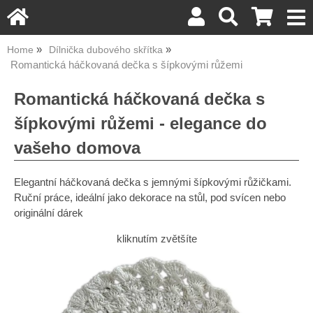
Home
Dílnička dubového skřítka
Romantická háčkovaná dečka s šípkovými růžemi
Romantická háčkovaná dečka s
šípkovými růžemi - elegance do
vašeho domova
Elegantní háčkovaná dečka s jemnými šípkovými růžičkami.
Ruční práce, ideální jako dekorace na stůl, pod svícen nebo
originální dárek
kliknutím zvětšíte