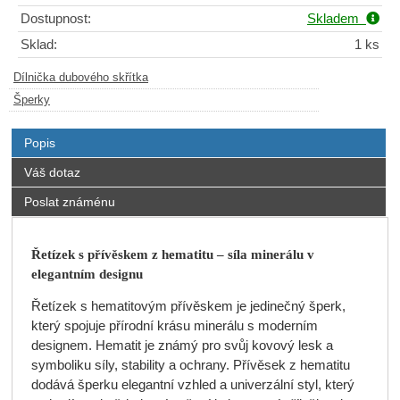
Dostupnost:
Skladem
Sklad:
1 ks
Dílnička dubového skřítka
Šperky
Popis
Váš dotaz
Poslat známénu
Řetízek s přívěskem z hematitu – síla minerálu v
elegantním designu
Řetízek s hematitovým přívěskem je jedinečný šperk,
který spojuje přírodní krásu minerálu s moderním
designem. Hematit je známý pro svůj kovový lesk a
symboliku síly, stability a ochrany. Přívěsek z hematitu
dodává šperku elegantní vzhled a univerzální styl, který