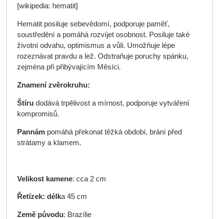
[wikipedia: hematit]
Hematit posiluje sebevědomí, podporuje paměť,
soustředění a pomáhá rozvíjet osobnost. Posiluje také
životní odvahu, optimismus a vůli. Umožňuje lépe
rozeznávat pravdu a lež. Odstraňuje poruchy spánku,
zejména při přibývajícím Měsíci.
Znamení zvěrokruhu:
Štíru
dodává trpělivost a mírnost, podporuje vytváření
kompromisů.
Pannám
pomáhá překonat těžká období, brání před
strátamy a klamem.
Velikost kamene
: cca 2 cm
Řetízek: délk
a 45 cm
Země původu
: Brazílie