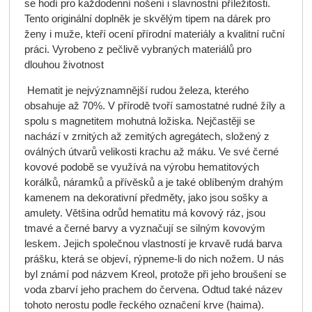
se hodí pro každodenní nošení i slavnostní příležitosti.
Tento originální doplněk je skvělým tipem na dárek pro
ženy i muže, kteří ocení přírodní materiály a kvalitní ruční
práci. Vyrobeno z pečlivě vybraných materiálů pro
dlouhou životnost
Hematit
je nejvýznamnější rudou železa, kterého
obsahuje až 70%. V přírodě tvoří samostatné rudné žíly a
spolu s magnetitem mohutná ložiska. Nejčastěji se
nachází v zrnitých až zemitých agregátech, složený z
oválných útvarů velikosti krachu až máku. Ve své černé
kovové podobě se využívá na výrobu hematitových
korálků, náramků a přívěsků a je také oblíbeným drahým
kamenem na dekorativní předměty, jako jsou sošky a
amulety. Většina odrůd hematitu má kovový ráz, jsou
tmavé a černé barvy a vyznačují se silným kovovým
leskem. Jejich společnou vlastností je krvavě rudá barva
prášku, která se objeví, rýpneme-li do nich nožem. U nás
byl známí pod názvem Kreol, protože při jeho broušení se
voda zbarví jeho prachem do červena. Odtud také název
tohoto nerostu podle řeckého označení krve (haima).