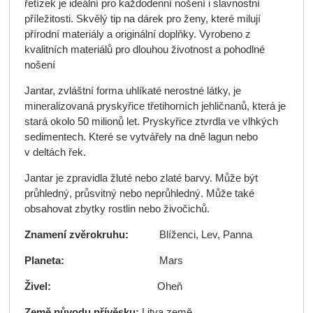
řetízek je ideální pro každodenní nošení i slavnostní
příležitosti. Skvělý tip na dárek pro ženy, které milují
přírodní materiály a originální doplňky. Vyrobeno z
kvalitních materiálů pro dlouhou životnost a pohodlné
nošení
Jantar, zvláštní forma uhlíkaté nerostné látky, je
mineralizovaná pryskyřice třetihorních jehličnanů, která je
stará okolo 50 milionů let. Pryskyřice ztvrdla ve vlhkých
sedimentech. Které se vytvářely na dně lagun nebo
v deltách řek.
Jantar je zpravidla žluté nebo zlaté barvy. Může být
průhledný, průsvitný nebo neprůhledný. Může také
obsahovat zbytky rostlin nebo živočichů.
Znamení zvěrokruhu:
Blíženci, Lev, Panna
Planeta:
Mars
Živel:
Oheň
Země původu přívěsku:
Litva země