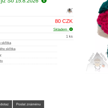
již
So 15.8.2026
80 CZK
Skladem
1 ks
 skřítka
ého skřítka
y
ty
 dotaz
Poslat známénu