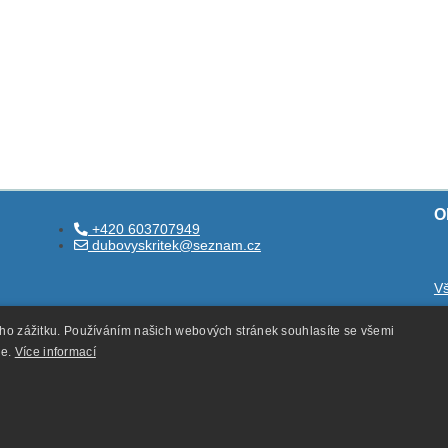
O
+420 603707949
dubovyskritek@seznam.cz
V
O
ého zážitku. Používáním našich webových stránek souhlasíte se všemi
O
ie.
Více informací