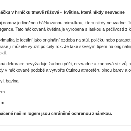
háčku v hrníčku tmavě růžová - květina, která nikdy neuvadne
j domov jedinečnou háčkovanou primulkou, která nikdy neuvadne! T
egance. Tato háčkovaná květina je vyrobena s láskou a pečlivostí z kv
mulka je ideální jako originální ozdoba na stůl, poličku nebo parapet
áse ji můžete využít po celý rok. Je také skvělým tipem na originá
bků.
ná dekorace nevyžaduje žádnou péči, nezvadne a zachová si svůj půva
dy v háčkované podobě a vytvořte útulnou atmosféru plnou barev a ori
yl, bavlna
 cm
cm
načené našim logem jsou chráněné ochranou známkou.