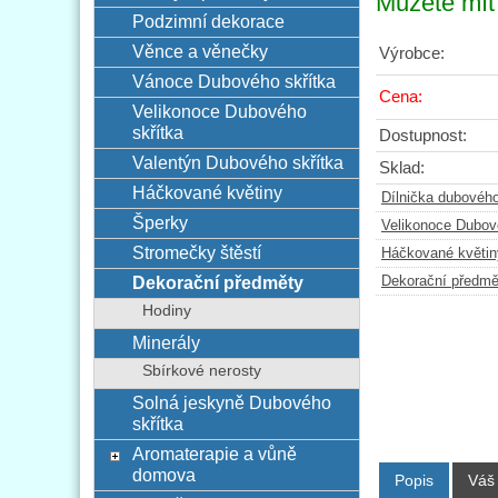
Můžete mít 
Podzimní dekorace
Věnce a věnečky
Výrobce:
Vánoce Dubového skřítka
Cena:
Velikonoce Dubového
skřítka
Dostupnost:
Valentýn Dubového skřítka
Sklad:
Háčkované květiny
Dílnička dubového
Šperky
Velikonoce Dubov
Stromečky štěstí
Háčkované květin
Dekorační předměty
Dekorační předmě
Hodiny
Minerály
Sbírkové nerosty
Solná jeskyně Dubového
skřítka
Aromaterapie a vůně
domova
Popis
Váš