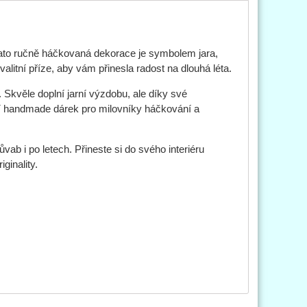
ato ručně háčkovaná dekorace je symbolem jara,
alitní příze, aby vám přinesla radost na dlouhá léta.
. Skvěle doplní jarní výzdobu, ale díky své
lní handmade dárek pro milovníky háčkování a
b i po letech. Přineste si do svého interiéru
ginality.