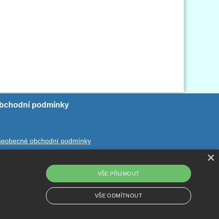
bchodní podmínky
šeobecné obchodní podmínky
×
chrana ososbních údajů
dstoupení od smlouvy
VŠE PŘIJMOUT
VŠE ODMÍTNOUT