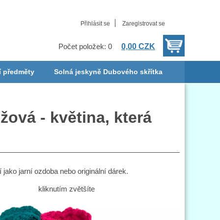
Přihlásit se
Zaregistrovat se
0,00 CZK
Počet položek: 0
í předměty
Solná jeskyně Dubového skřítka
ová - květina, která
 jako jarní ozdoba nebo originální dárek.
kliknutím zvětšíte