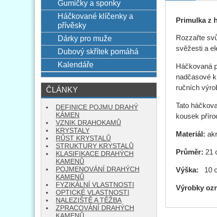
Gumičky a sponky
Háčkované klíčenky a
Primulka z 
přívěsky
Dárky pro muže
Rozzařte svů
svěžesti a el
Dubový skřítek pomáhá
Kalendáře
Háčkovaná pri
nadčasové kr
ručních výro
ČLÁNKY
Tato háčkova
DEFINICE POJMU DRAHÝ
KÁMEN
kousek příro
VZNIK DRAHOKAMŮ
KRYSTALY
Materiál:
akr
RŮST KRYSTALŮ
STRUKTURY KRYSTALŮ
Průměr:
21
KLASIFIKACE DRAHÝCH
KAMENŮ
POJMENOVÁNÍ DRAHÝCH
Výška:
10 
KAMENŮ
FYZIKÁLNÍ VLASTNOSTI
Výrobky oz
OPTICKÉ VLASTNOSTI
NALEZIŠTĚ A TĚŽBA
ZPRACOVÁNÍ DRAHÝCH
KAMENŮ