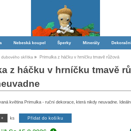
a
Nebeská koupel
Šperky
Minerály
Dekoračn
Primulka z háčku v hrníčku tmavě růžová
a dubového skřítka
a z háčku v hrníčku tmavě růž
neuvadne
vaná květina Primulka - ruční dekorace, která nikdy neuvadne. Ideální
ks