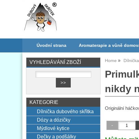
Úvodní strana
Aromaterapie a vůně domov
Home
Dílničk
VYHLEDÁVÁNÍ ZBOŽÍ
Primulk
nikdy 
KATEGORIE
Originální háčko
Dílnička dubového skřítka
Dózy a dózičky
Mýdlové kytice
Dečky a podšálky