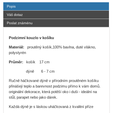
Popis
Váš dotaz
Poslat známénu
Podzimní kouzlo v košíku
Materiál:
proutěný košík,100% bavlna, duté vlákno,
polystyrén
Průměr:
košík 17 cm
dýně 6 - 7 cm
Ručně háčkované dýně v přírodním proutěném košíku
přinášejí teplo a barevnost podzimu přímo k vám domů.
originální dekorace, která potěší oko i duši - ideální na
stůl, parapet nebo jako dárek.
Každá dýně je s láskou uháčkovaná z kvalitní příze