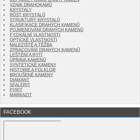
VZNIK DRAHOKAMŮ
KRYSTALY
RŮST KRYSTALŮ
STRUKTURY KRYSTALŮ
KLASIFIKACE DRAHÝCH KAMENŮ
POJMENOVÁNÍ DRAHÝCH KAMENŮ
FYZIKÁLNÍ VLASTNOSTI
OPTICKÉ VLASTNOSTI
NALEZIŠTĚ A TĚŽBA
ZPRACOVÁNÍ DRAHÝCH KAMENŮ
LEŠTĚNÍ A RYTÍ
ÚPRAVA KAMENŮ
SYNTETICKÉ KAMENY
HISTORIE A FOLKLOR
BROUŠENÉ KAMENY
DIAMANT
SFALERIT
PYRIT
MARKAZIT
FACEBOOK