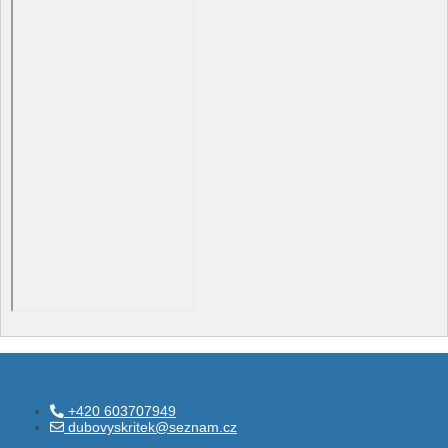
+420 603707949
dubovyskritek@seznam.cz