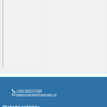
+420 603707949
dubovyskritek@seznam.cz
Obchodní podmínky