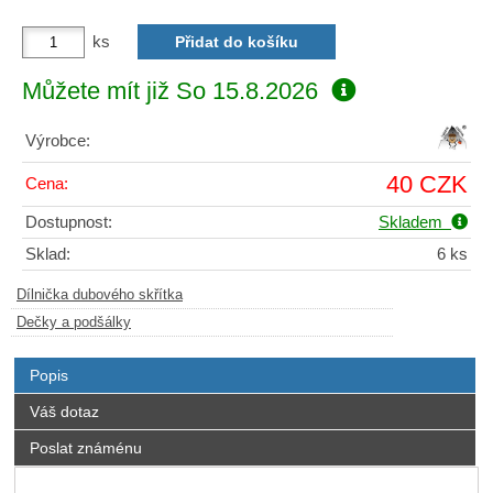
ks
Můžete mít již
So 15.8.2026
Výrobce:
40 CZK
Cena:
Dostupnost:
Skladem
Sklad:
6 ks
Dílnička dubového skřítka
Dečky a podšálky
Popis
Váš dotaz
Poslat známénu