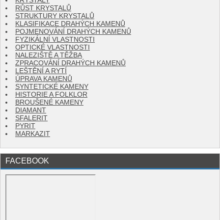
KRYSTALY
RŮST KRYSTALŮ
STRUKTURY KRYSTALŮ
KLASIFIKACE DRAHÝCH KAMENŮ
POJMENOVÁNÍ DRAHÝCH KAMENŮ
FYZIKÁLNÍ VLASTNOSTI
OPTICKÉ VLASTNOSTI
NALEZIŠTĚ A TĚŽBA
ZPRACOVÁNÍ DRAHÝCH KAMENŮ
LEŠTĚNÍ A RYTÍ
ÚPRAVA KAMENŮ
SYNTETICKÉ KAMENY
HISTORIE A FOLKLOR
BROUŠENÉ KAMENY
DIAMANT
SFALERIT
PYRIT
MARKAZIT
FACEBOOK