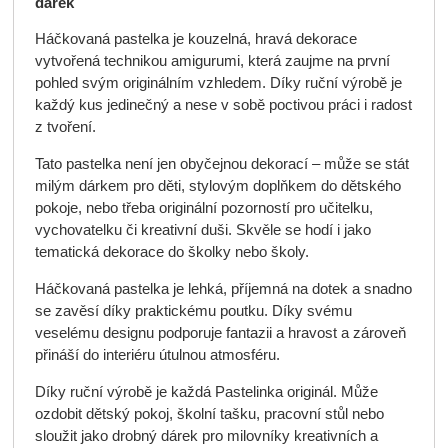
dárek
Háčkovaná pastelka je kouzelná, hravá dekorace
vytvořená technikou amigurumi, která zaujme na první
pohled svým originálním vzhledem. Díky ruční výrobě je
každý kus jedinečný a nese v sobě poctivou práci i radost
z tvoření.
Tato pastelka není jen obyčejnou dekorací – může se stát
milým dárkem pro děti, stylovým doplňkem do dětského
pokoje, nebo třeba originální pozorností pro učitelku,
vychovatelku či kreativní duši. Skvěle se hodí i jako
tematická dekorace do školky nebo školy.
Háčkovaná pastelka je lehká, příjemná na dotek a snadno
se zavěsí díky praktickému poutku. Díky svému
veselému designu podporuje fantazii a hravost a zároveň
přináší do interiéru útulnou atmosféru.
Díky ruční výrobě je každá Pastelinka originál. Může
ozdobit dětský pokoj, školní tašku, pracovní stůl nebo
sloužit jako drobný dárek pro milovníky kreativních a