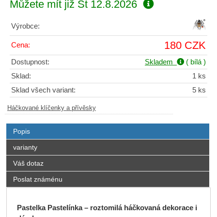
Můžete mít již
St 12.8.2026
Výrobce:
180 CZK
Cena:
Dostupnost:
Skladem
( bílá )
Sklad:
1 ks
Sklad všech variant:
5 ks
Háčkované klíčenky a přívěsky
Popis
varianty
Váš dotaz
Poslat známénu
Pastelka Pastelínka – roztomilá háčkovaná dekorace i