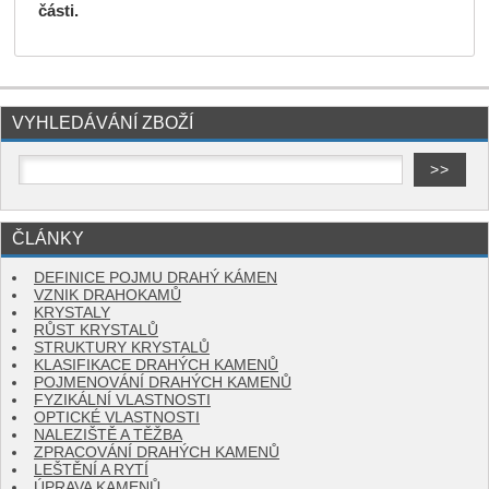
části.
VYHLEDÁVÁNÍ ZBOŽÍ
ČLÁNKY
DEFINICE POJMU DRAHÝ KÁMEN
VZNIK DRAHOKAMŮ
KRYSTALY
RŮST KRYSTALŮ
STRUKTURY KRYSTALŮ
KLASIFIKACE DRAHÝCH KAMENŮ
POJMENOVÁNÍ DRAHÝCH KAMENŮ
FYZIKÁLNÍ VLASTNOSTI
OPTICKÉ VLASTNOSTI
NALEZIŠTĚ A TĚŽBA
ZPRACOVÁNÍ DRAHÝCH KAMENŮ
LEŠTĚNÍ A RYTÍ
ÚPRAVA KAMENŮ