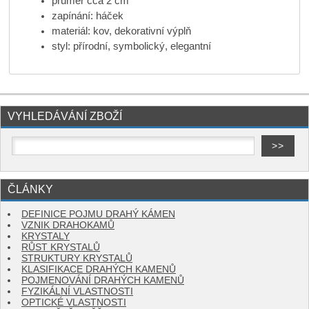
průměr cca 2 cm
zapínání: háček
materiál: kov, dekorativní výplň
styl: přírodní, symbolický, elegantní
VYHLEDÁVÁNÍ ZBOŽÍ
ČLÁNKY
DEFINICE POJMU DRAHÝ KÁMEN
VZNIK DRAHOKAMŮ
KRYSTALY
RŮST KRYSTALŮ
STRUKTURY KRYSTALŮ
KLASIFIKACE DRAHÝCH KAMENŮ
POJMENOVÁNÍ DRAHÝCH KAMENŮ
FYZIKÁLNÍ VLASTNOSTI
OPTICKÉ VLASTNOSTI