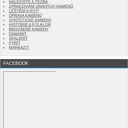
NALEZIŠTĚ A TĚŽBA
ZPRACOVÁNÍ DRAHÝCH KAMENŮ
LEŠTĚNÍ A RYTÍ
ÚPRAVA KAMENŮ
SYNTETICKÉ KAMENY
HISTORIE A FOLKLOR
BROUŠENÉ KAMENY
DIAMANT
SFALERIT
PYRIT
MARKAZIT
FACEBOOK