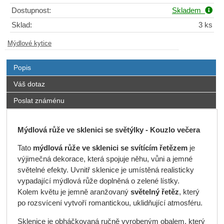
Dostupnost:
Skladem
Sklad:
3 ks
Mýdlové kytice
Popis
Váš dotaz
Poslat známénu
Mýdlová růže ve sklenici se světýlky - Kouzlo večera
Tato
mýdlová růže ve sklenici se svítícím řetězem
je
výjimečná dekorace, která spojuje něhu, vůni a jemné
světelné efekty. Uvnitř sklenice je umístěná realisticky
vypadající mýdlová růže doplněná o zelené lístky.
Kolem květu je jemně aranžovaný
světelný řetěz
, který
po rozsvícení vytvoří romantickou, uklidňující atmosféru.
Sklenice je obháčkovaná ručně vyrobeným obalem, který