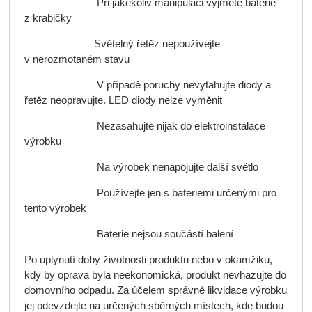
Při jakékoliv manipulaci vyjměte baterie
z krabičky
Světelný řetěz nepoužívejte
v nerozmotaném stavu
V případě poruchy nevytahujte diody a
řetěz neopravujte. LED diody nelze vyměnit
Nezasahujte nijak do elektroinstalace
výrobku
Na výrobek nenapojujte další světlo
Používejte jen s bateriemi určenými pro
tento výrobek
Baterie nejsou součástí balení
Po uplynutí doby životnosti produktu nebo v okamžiku,
kdy by oprava byla neekonomická, produkt nevhazujte do
domovního odpadu. Za účelem správné likvidace výrobku
jej odevzdejte na určených sběrných místech, kde budou