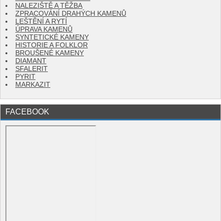
NALEZIŠTĚ A TĚŽBA
ZPRACOVÁNÍ DRAHÝCH KAMENŮ
LEŠTĚNÍ A RYTÍ
ÚPRAVA KAMENŮ
SYNTETICKÉ KAMENY
HISTORIE A FOLKLOR
BROUŠENÉ KAMENY
DIAMANT
SFALERIT
PYRIT
MARKAZIT
FACEBOOK