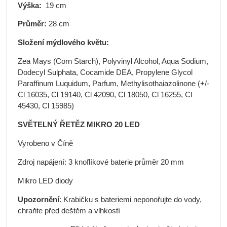
Výška:
19 cm
Průměr:
28 cm
Složení mýdlového květu:
Zea Mays (Corn Starch), Polyvinyl Alcohol, Aqua Sodium,
Dodecyl Sulphata, Cocamide DEA, Propylene Glycol
Paraffinum Luquidum, Parfum, Methylisothaiazolinone (+/-
Cl 16035, Cl 19140, Cl 42090, Cl 18050, Cl 16255, Cl
45430, Cl 15985)
SVĚTELNÝ ŘETĚZ MIKRO 20 LED
Vyrobeno v Číně
Zdroj napájení: 3 knoflíkové baterie průměr 20 mm
Mikro LED diody
Upozornění
: Krabičku s bateriemi neponořujte do vody,
chraňte před deštěm a vlhkostí