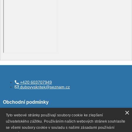
+420 603707949
dubovyskritek@seznam.cz
Obchodní podmínky
×
Tyto webové stránky používají soubory cookie ke zlepšení
uživatelského zážitku. Používáním našich webových stránek souhlasíte
Všeobecné obchodní podmínky
se všemi soubory cookie v souladu s našimi zásadami používání