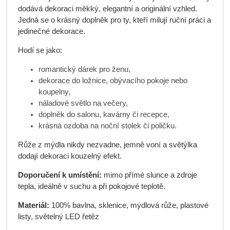
dodává dekoraci měkký, elegantní a originální vzhled.
Jedná se o krásný doplněk pro ty, kteří milují ruční práci a
jedinečné dekorace.
Hodí se jako:
romantický dárek pro ženu,
dekorace do ložnice, obývacího pokoje nebo
koupelny,
náladové světlo na večery,
doplněk do salonu, kavárny či recepce,
krásná ozdoba na noční stolek či poličku.
Růže z mýdla nikdy nezvadne, jemně voní a světýlka
dodají dekoraci kouzelný efekt.
Doporučení k umístění:
mimo přímé slunce a zdroje
tepla, ideálně v suchu a při pokojové teplotě.
Materiál:
100% bavlna, sklenice, mýdlová růže, plastové
listy, světelný LED řetěz