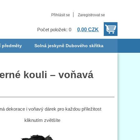
Přihlásit se
Zaregistrovat se
0,00 CZK
Počet položek: 0
í předměty
Solná jeskyně Dubového skřítka
černé kouli – voňavá
sná dekorace i voňavý dárek pro každou příležitost
kliknutím zvětšíte