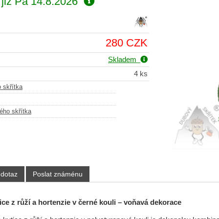
již
Pá 14.8.2026
280 CZK
Skladem
4 ks
 skřítka
ého skřítka
 dotaz
Poslat známénu
ce z růží a hortenzie v černé kouli – voňavá dekorace