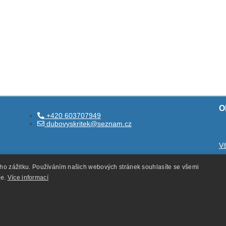
O
+420 603707949
dubovyskritek@seznam.cz
V
O
ého zážitku. Používáním našich webových stránek souhlasíte se všemi
O
ie.
Více informací