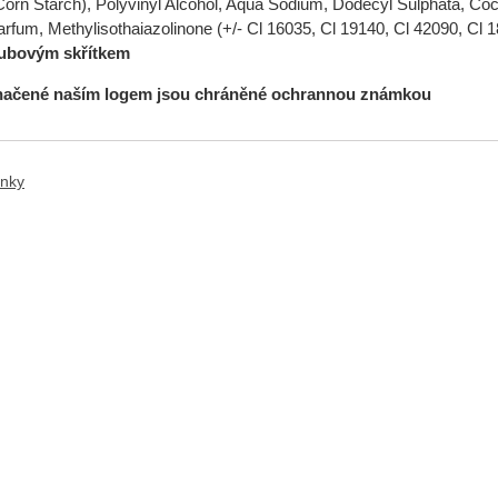
rn Starch), Polyvinyl Alcohol, Aqua Sodium, Dodecyl Sulphata, Co
rfum, Methylisothaiazolinone (+/- Cl 16035, Cl 19140, Cl 42090, Cl
ubovým skřítkem
načené naším logem jsou chráněné ochrannou známkou
ánky