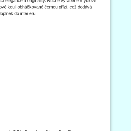
ací elegance a originality. Ručně vyráběné mýdlové
enové kouli obháčkované černou přízí, což dodává
plněk do interiéru.