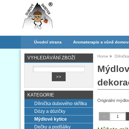
Úvodní strana
Aromaterapie a vůně domov
Home
Dílničk
VYHLEDÁVÁNÍ ZBOŽÍ
Mýdlová
dekora
KATEGORIE
Originální mýdlo
Dílnička dubového skřítka
Dózy a dózičky
Mýdlové kytice
Dečky a podšálky