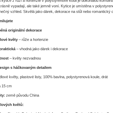
 kytice z růží a hortenzie v polystyrenové kouli je dokonalou kombin
krásně vypadají, ale také jemně voní. Kytice je umístěna v polystyr
inečný vzhled. Skvělá jako dárek, dekorace na stůl nebo romantický do
milujete
ěná originální dekorace
lové květy
– růže a hortenzie
praktická
– vhodná jako dárek i dekorace
tnost
– květy nezvadnou
esign s háčkovaným detailem
lové květy, plastové listy, 100% bavlna, polystyrenová koule, drát
a 15 cm
ěty:
země původu China
lových květů: