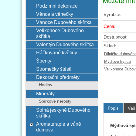
Můžete mít 
Podzimní dekorace
Věnce a věnečky
Výrobce:
Vánoce Dubového skřítka
Cena:
Velikonoce Dubového
skřítka
Dostupnost:
Valentýn Dubového skřítka
Sklad:
Háčkované květiny
Dílnička dubového
Šperky
Mýdlové kytice
Stromečky štěstí
Velikonoce Dubov
Dekorační předměty
Hodiny
Minerály
Sbírkové nerosty
Popis
Váš
Solná jeskyně Dubového
skřítka
Aromaterapie a vůně
Mýdlová kyti
domova