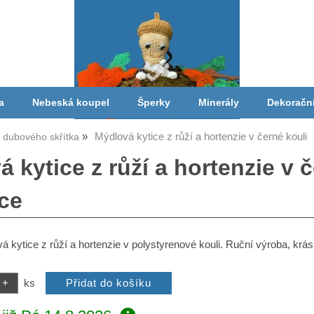
a
Nebeská koupel
Šperky
Minerály
Dekoračn
Mýdlová kytice z růží a hortenzie v černé kouli
a dubového skřítka
 kytice z růží a hortenzie v 
ce
vá kytice z růží a hortenzie v polystyrenové kouli. Ruční výroba, krá
ks