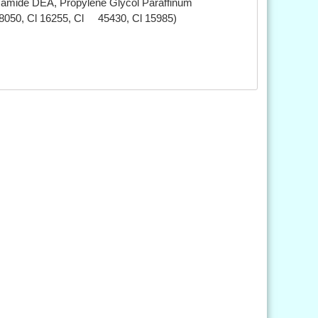
camide DEA, Propylene Glycol Paraffinum
 18050, Cl 16255, Cl 45430, Cl 15985)