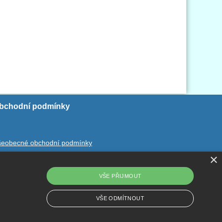
bchodní podmínky
šeobecné obchodní podmínky
×
chrana ososbních údajů
dstoupení od smlouvy
VŠE PŘIJMOUT
VŠE ODMÍTNOUT