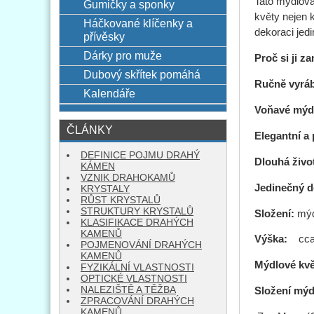
Tato mýdlová
Gumičky a sponky
květy nejen 
Háčkované klíčenky a
dekoraci jed
přívěsky
Dárky pro muže
Proč si ji za
Dubový skřítek pomáhá
Ručně vyráb
Kalendáře
Voňavé mýd
ČLÁNKY
Elegantní a 
DEFINICE POJMU DRAHÝ
Dlouhá živo
KÁMEN
VZNIK DRAHOKAMŮ
Jedinečný d
KRYSTALY
RŮST KRYSTALŮ
STRUKTURY KRYSTALŮ
Složení:
mýd
KLASIFIKACE DRAHÝCH
KAMENŮ
Výška:
cc
POJMENOVÁNÍ DRAHÝCH
KAMENŮ
Mýdlové kv
FYZIKÁLNÍ VLASTNOSTI
OPTICKÉ VLASTNOSTI
NALEZIŠTĚ A TĚŽBA
Složení mýd
ZPRACOVÁNÍ DRAHÝCH
KAMENŮ