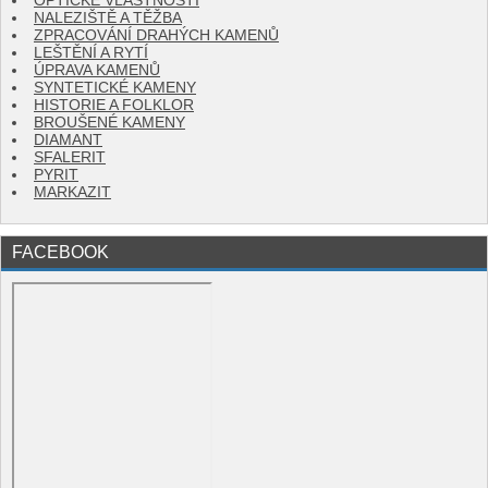
OPTICKÉ VLASTNOSTI
NALEZIŠTĚ A TĚŽBA
ZPRACOVÁNÍ DRAHÝCH KAMENŮ
LEŠTĚNÍ A RYTÍ
ÚPRAVA KAMENŮ
SYNTETICKÉ KAMENY
HISTORIE A FOLKLOR
BROUŠENÉ KAMENY
DIAMANT
SFALERIT
PYRIT
MARKAZIT
FACEBOOK