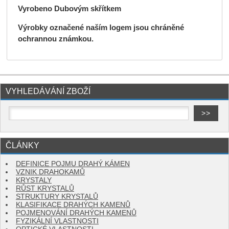
Vyrobeno Dubovým skřítkem
Výrobky označené naším logem jsou chráněné
ochrannou známkou.
VYHLEDÁVÁNÍ ZBOŽÍ
ČLÁNKY
DEFINICE POJMU DRAHÝ KÁMEN
VZNIK DRAHOKAMŮ
KRYSTALY
RŮST KRYSTALŮ
STRUKTURY KRYSTALŮ
KLASIFIKACE DRAHÝCH KAMENŮ
POJMENOVÁNÍ DRAHÝCH KAMENŮ
FYZIKÁLNÍ VLASTNOSTI