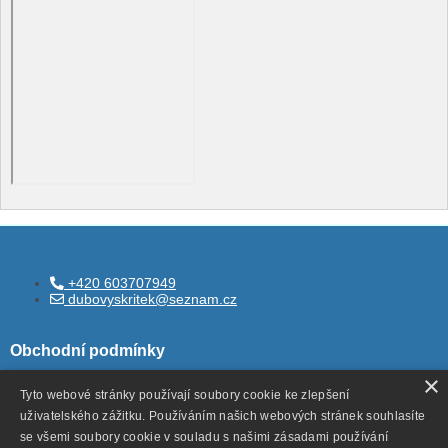
+420 603707949
dubovyskritek@seznam.cz
Obchodní podmínky
×
Tyto webové stránky používají soubory cookie ke zlepšení
uživatelského zážitku. Používáním našich webových stránek souhlasíte
Všeobecné obchodní podmínky
se všemi soubory cookie v souladu s našimi zásadami používání