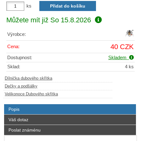
ks
Můžete mít již
So 15.8.2026
Výrobce:
40 CZK
Cena:
Dostupnost:
Skladem
Sklad:
4 ks
Dílnička dubového skřítka
Dečky a podšálky
Velikonoce Dubového skřítka
Popis
Váš dotaz
Poslat známénu